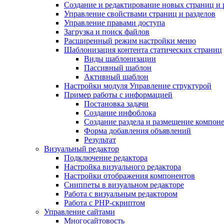
Создание и редактирование новых страниц и 
Управление свойствами страниц и разделов
Управление правами доступа
Загрузка и поиск файлов
Расширенный режим настройки меню
Шаблонизация контента статических страниц
Виды шаблонизации
Пассивный шаблон
Активный шаблон
Настройки модуля Управление структурой
Пример работы с информацией
Постановка задачи
Создание инфоблока
Создание раздела и размещение компон
Форма добавления объявлений
Результат
Визуальный редактор
Подключение редактора
Настройка визуального редактора
Настройки отображения компонентов
Сниппеты в визуальном редакторе
Работа с визуальным редактором
Работа с PHP-скриптом
Управление сайтами
Многосайтовость