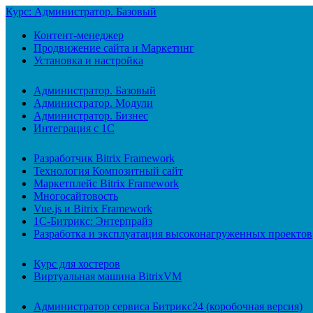
Курс: Администратор. Базовый
Контент-менеджер
Продвижение сайта и Маркетинг
Установка и настройка
Администратор. Базовый
Администратор. Модули
Администратор. Бизнес
Интеграция с 1С
Разработчик Bitrix Framework
Технология Композитный сайт
Маркетплейс Bitrix Framework
Многосайтовость
Vue.js и Bitrix Framework
1С-Битрикс: Энтерпрайз
Разработка и эксплуатация высоконагруженных проектов
Курс для хостеров
Виртуальная машина BitrixVM
Администратор сервиса Битрикс24 (коробочная версия)