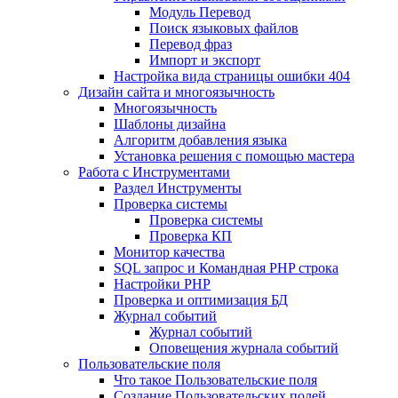
Mодуль Перевод
Поиск языковых файлов
Перевод фраз
Импорт и экспорт
Настройка вида страницы ошибки 404
Дизайн сайта и многоязычность
Многоязычность
Шаблоны дизайна
Алгоритм добавления языка
Установка решения с помощью мастера
Работа с Инструментами
Раздел Инструменты
Проверка системы
Проверка системы
Проверка КП
Монитор качества
SQL запрос и Командная PHP строка
Настройки PHP
Проверка и оптимизация БД
Журнал событий
Журнал событий
Оповещения журнала событий
Пользовательские поля
Что такое Пользовательские поля
Создание Пользовательских полей