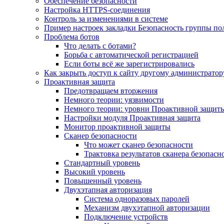
Обеспечение безопасности
Настройка HTTPS-соединения
Контроль за изменениями в системе
Пример настроек закладки Безопасность группы по
Проблема ботов
Что делать с ботами?
Борьба с автоматической регистрацией
Если боты всё же зарегистрировались
Как закрыть доступ к сайту другому администратор
Проактивная защита
Предотвращаем вторжения
Немного теории: уязвимости
Немного теории: уровни Проактивной защит
Настройки модуля Проактивная защита
Монитор проактивной защиты
Сканер безопасности
Что может сканер безопасности
Трактовка результатов сканера безопасн
Стандартный уровень
Высокий уровень
Повышенный уровень
Двухэтапная авторизация
Система одноразовых паролей
Механизм двухэтапной авторизации
Подключение устройств