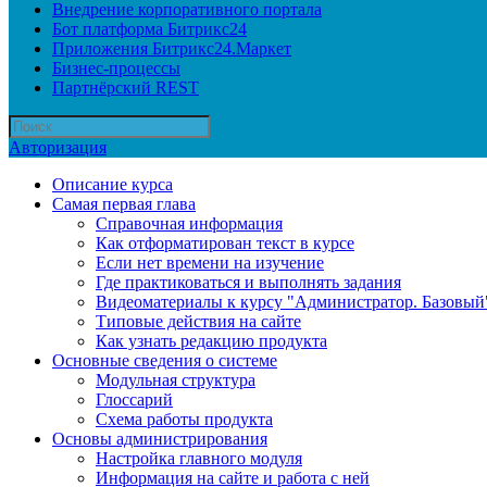
Внедрение корпоративного портала
Бот платформа Битрикс24
Приложения Битрикс24.Маркет
Бизнес-процессы
Партнёрский REST
Авторизация
Описание курса
Самая первая глава
Справочная информация
Как отформатирован текст в курсе
Если нет времени на изучение
Где практиковаться и выполнять задания
Видеоматериалы к курсу "Администратор. Базовый
Типовые действия на сайте
Как узнать редакцию продукта
Основные сведения о системе
Модульная структура
Глоссарий
Схема работы продукта
Основы администрирования
Настройка главного модуля
Информация на сайте и работа с ней