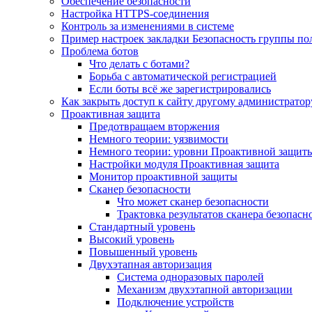
Обеспечение безопасности
Настройка HTTPS-соединения
Контроль за изменениями в системе
Пример настроек закладки Безопасность группы по
Проблема ботов
Что делать с ботами?
Борьба с автоматической регистрацией
Если боты всё же зарегистрировались
Как закрыть доступ к сайту другому администратор
Проактивная защита
Предотвращаем вторжения
Немного теории: уязвимости
Немного теории: уровни Проактивной защит
Настройки модуля Проактивная защита
Монитор проактивной защиты
Сканер безопасности
Что может сканер безопасности
Трактовка результатов сканера безопасн
Стандартный уровень
Высокий уровень
Повышенный уровень
Двухэтапная авторизация
Система одноразовых паролей
Механизм двухэтапной авторизации
Подключение устройств