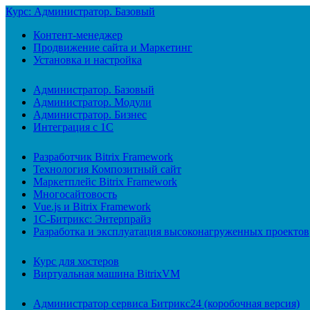
Курс: Администратор. Базовый
Контент-менеджер
Продвижение сайта и Маркетинг
Установка и настройка
Администратор. Базовый
Администратор. Модули
Администратор. Бизнес
Интеграция с 1С
Разработчик Bitrix Framework
Технология Композитный сайт
Маркетплейс Bitrix Framework
Многосайтовость
Vue.js и Bitrix Framework
1С-Битрикс: Энтерпрайз
Разработка и эксплуатация высоконагруженных проектов
Курс для хостеров
Виртуальная машина BitrixVM
Администратор сервиса Битрикс24 (коробочная версия)