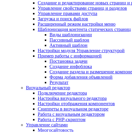
Создание и редактирование новых страниц и 
Управление свойствами страниц и разделов
Управление правами доступа
Загрузка и поиск файлов
Расширенный режим настройки меню
Шаблонизация контента статических страниц
Виды шаблонизации
Пассивный шаблон
Активный шаблон
Настройки модуля Управление структурой
Пример работы с информацией
Постановка задачи
Создание инфоблока
Создание раздела и размещение компон
Форма добавления объявлений
Результат
Визуальный редактор
Подключение редактора
Настройка визуального редактора
Настройки отображения компонентов
Сниппеты в визуальном редакторе
Работа с визуальным редактором
Работа с PHP-скриптом
Управление сайтами
Многосайтовость