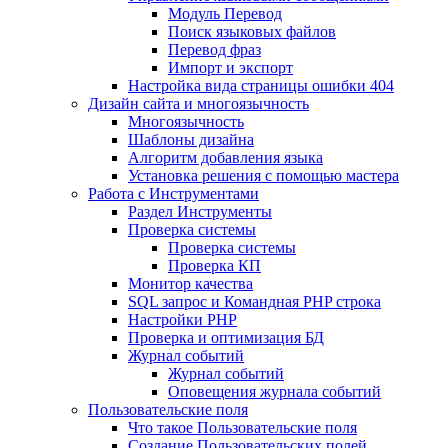
Mодуль Перевод
Поиск языковых файлов
Перевод фраз
Импорт и экспорт
Настройка вида страницы ошибки 404
Дизайн сайта и многоязычность
Многоязычность
Шаблоны дизайна
Алгоритм добавления языка
Установка решения с помощью мастера
Работа с Инструментами
Раздел Инструменты
Проверка системы
Проверка системы
Проверка КП
Монитор качества
SQL запрос и Командная PHP строка
Настройки PHP
Проверка и оптимизация БД
Журнал событий
Журнал событий
Оповещения журнала событий
Пользовательские поля
Что такое Пользовательские поля
Создание Пользовательских полей