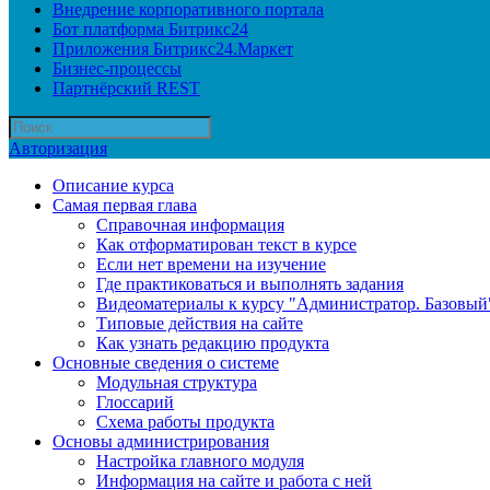
Внедрение корпоративного портала
Бот платформа Битрикс24
Приложения Битрикс24.Маркет
Бизнес-процессы
Партнёрский REST
Авторизация
Описание курса
Самая первая глава
Справочная информация
Как отформатирован текст в курсе
Если нет времени на изучение
Где практиковаться и выполнять задания
Видеоматериалы к курсу "Администратор. Базовый
Типовые действия на сайте
Как узнать редакцию продукта
Основные сведения о системе
Модульная структура
Глоссарий
Схема работы продукта
Основы администрирования
Настройка главного модуля
Информация на сайте и работа с ней