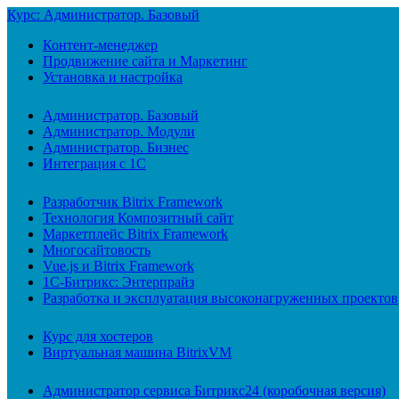
Курс: Администратор. Базовый
Контент-менеджер
Продвижение сайта и Маркетинг
Установка и настройка
Администратор. Базовый
Администратор. Модули
Администратор. Бизнес
Интеграция с 1С
Разработчик Bitrix Framework
Технология Композитный сайт
Маркетплейс Bitrix Framework
Многосайтовость
Vue.js и Bitrix Framework
1С-Битрикс: Энтерпрайз
Разработка и эксплуатация высоконагруженных проектов
Курс для хостеров
Виртуальная машина BitrixVM
Администратор сервиса Битрикс24 (коробочная версия)