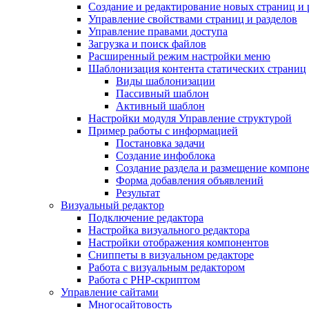
Создание и редактирование новых страниц и 
Управление свойствами страниц и разделов
Управление правами доступа
Загрузка и поиск файлов
Расширенный режим настройки меню
Шаблонизация контента статических страниц
Виды шаблонизации
Пассивный шаблон
Активный шаблон
Настройки модуля Управление структурой
Пример работы с информацией
Постановка задачи
Создание инфоблока
Создание раздела и размещение компон
Форма добавления объявлений
Результат
Визуальный редактор
Подключение редактора
Настройка визуального редактора
Настройки отображения компонентов
Сниппеты в визуальном редакторе
Работа с визуальным редактором
Работа с PHP-скриптом
Управление сайтами
Многосайтовость