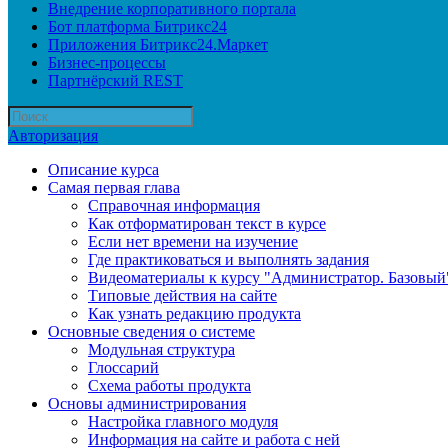
Внедрение корпоративного портала
Бот платформа Битрикс24
Приложения Битрикс24.Маркет
Бизнес-процессы
Партнёрский REST
Авторизация
Описание курса
Самая первая глава
Справочная информация
Как отформатирован текст в курсе
Если нет времени на изучение
Где практиковаться и выполнять задания
Видеоматериалы к курсу "Администратор. Базовый
Типовые действия на сайте
Как узнать редакцию продукта
Основные сведения о системе
Модульная структура
Глоссарий
Схема работы продукта
Основы администрирования
Настройка главного модуля
Информация на сайте и работа с ней