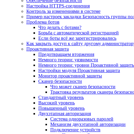
Обеспечение безопасности
Настройка HTTPS-соединения
Контроль за изменениями в системе
Пример настроек закладки Безопасность группы по
Проблема ботов
Что делать с ботами?
Борьба с автоматической регистрацией
Если боты всё же зарегистрировались
Как закрыть доступ к сайту другому администратор
Проактивная защита
Предотвращаем вторжения
Немного теории: уязвимости
Немного теории: уровни Проактивной защит
Настройки модуля Проактивная защита
Монитор проактивной защиты
Сканер безопасности
Что может сканер безопасности
Трактовка результатов сканера безопасн
Стандартный уровень
Высокий уровень
Повышенный уровень
Двухэтапная авторизация
Система одноразовых паролей
Механизм двухэтапной авторизации
Подключение устройств