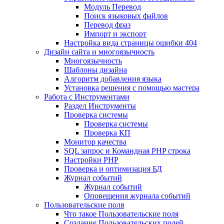
Mодуль Перевод
Поиск языковых файлов
Перевод фраз
Импорт и экспорт
Настройка вида страницы ошибки 404
Дизайн сайта и многоязычность
Многоязычность
Шаблоны дизайна
Алгоритм добавления языка
Установка решения с помощью мастера
Работа с Инструментами
Раздел Инструменты
Проверка системы
Проверка системы
Проверка КП
Монитор качества
SQL запрос и Командная PHP строка
Настройки PHP
Проверка и оптимизация БД
Журнал событий
Журнал событий
Оповещения журнала событий
Пользовательские поля
Что такое Пользовательские поля
Создание Пользовательских полей