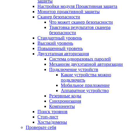
защиты
Настройки модуля Проактивная защита
Монитор проактивной защиты
Сканер безопасности
Что может сканер безопасности
Трактовка результатов сканера
безопасности
Стандартный уровень
Высокий уровень
Повышенный уровень
Двухэтапная авторизация
Система одноразовых паролей
Механизм двухэтапной авторизации
Подключение устройств
Какие устройства можно
подключить
Мобильное приложение
Аппаратное устройство
Резервные коды
Синхронизация
Компоненты
Поиск троянов
Стоп-лист
Хосты/домены
Проверьте себя