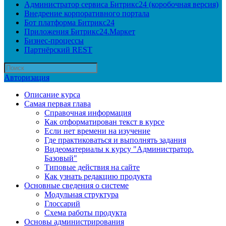
Администратор сервиса Битрикс24 (коробочная версия)
Внедрение корпоративного портала
Бот платформа Битрикс24
Приложения Битрикс24.Маркет
Бизнес-процессы
Партнёрский REST
Авторизация
Описание курса
Самая первая глава
Справочная информация
Как отформатирован текст в курсе
Если нет времени на изучение
Где практиковаться и выполнять задания
Видеоматериалы к курсу "Администратор.
Базовый"
Типовые действия на сайте
Как узнать редакцию продукта
Основные сведения о системе
Модульная структура
Глоссарий
Схема работы продукта
Основы администрирования