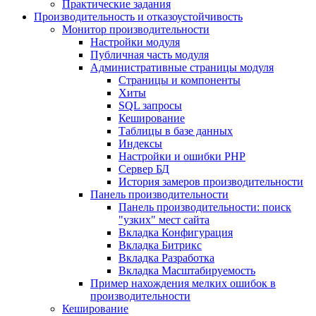
Практические задания
Производительность и отказоустойчивость
Монитор производительности
Настройки модуля
Публичная часть модуля
Административные страницы модуля
Страницы и компоненты
Хиты
SQL запросы
Кеширование
Таблицы в базе данных
Индексы
Настройки и ошибки PHP
Сервер БД
История замеров производительности
Панель производительности
Панель производительности: поиск
"узких" мест сайта
Вкладка Конфигурация
Вкладка Битрикс
Вкладка Разработка
Вкладка Масштабируемость
Пример нахождения мелких ошибок в
производительности
Кеширование