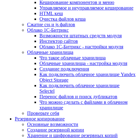
Кеширование компонентов и меню
Управляемое и неуправляемое кеширование
HTML кеш
Очистка файлов кеша
Сжатие css и js файлов
Облако 1С-Битрикс
Возможности штатных средств модуля
Инспектор сайтов
Облако 1С-Битрикс - настройки модуля
Облачные хранилища
Что такое облачные хранилища
Облачные хранилища - настройка модуля
Создание подключения
Как подключить облачное хранилище Yandex
Object Storage
Как подключить облачное хранилище
Selectel
Перенос файлов и поиск дубликатов
Что можно сделать с файлами в облачном
хранилище
Проверьте себя
Резервное копирование
Основные возможности
Создание резервной копии
Хранение и шифрование резервных копий