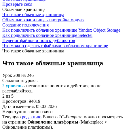
Проверьте себя
Облачные хранилища
Что такое облачные хранилища
Облачные хранилища - настройка модуля
Создание подключения
Как подключить облачное хранилище Yandex Object Storage
Как подключить облачное хранилище Selectel
Перенос файлов и поиск дубликатов
Что можно сделать с файлами в облачном хранилище
Что такое облачные хранилища
Что такое облачные хранилища
Урок
208
из
246
Сложность урока:
2 уровень
- несложные понятия и действия, но не
расслабляйтесь.
2
из 5
Просмотров:
94019
Дата изменения:
05.03.2026
Недоступно в лицензиях:
Текущую
редакцию
Вашего
1С-Битрикс
можно просмотреть
на странице
Обновление платформы
(
Marketplace >
Обновление платформы
).