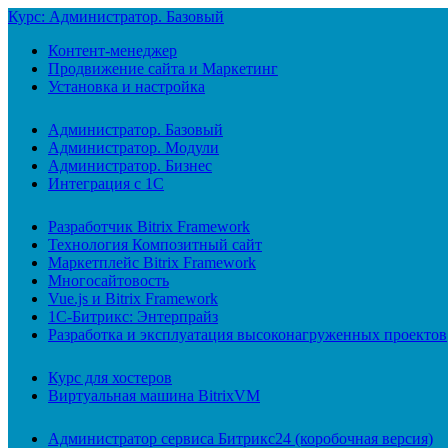
Курс: Администратор. Базовый
Контент-менеджер
Продвижение сайта и Маркетинг
Установка и настройка
Администратор. Базовый
Администратор. Модули
Администратор. Бизнес
Интеграция с 1С
Разработчик Bitrix Framework
Технология Композитный сайт
Маркетплейс Bitrix Framework
Многосайтовость
Vue.js и Bitrix Framework
1С-Битрикс: Энтерпрайз
Разработка и эксплуатация высоконагруженных проектов
Курс для хостеров
Виртуальная машина BitrixVM
Администратор сервиса Битрикс24 (коробочная версия)