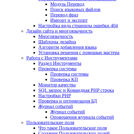
Mодуль Перевод
Поиск языковых файлов
Перевод фраз
Импорт и экспорт
Настройка вида страницы ошибки 404
Дизайн сайта и многоязычность
Многоязычность
Шаблоны дизайна
Алгоритм добавления языка
Установка решения с помощью мастера
Работа с Инструментами
Раздел Инструменты
Проверка системы
Проверка системы
Проверка КП
Монитор качества
SQL запрос и Командная PHP строка
Настройки PHP
Проверка и оптимизация БД
Журнал событий
Журнал событий
Оповещения журнала событий
Пользовательские поля
Что такое Пользовательские поля
Создание Пользовательских полей