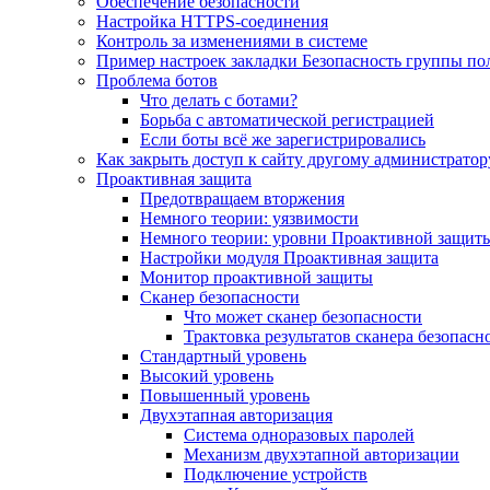
Обеспечение безопасности
Настройка HTTPS-соединения
Контроль за изменениями в системе
Пример настроек закладки Безопасность группы по
Проблема ботов
Что делать с ботами?
Борьба с автоматической регистрацией
Если боты всё же зарегистрировались
Как закрыть доступ к сайту другому администратор
Проактивная защита
Предотвращаем вторжения
Немного теории: уязвимости
Немного теории: уровни Проактивной защит
Настройки модуля Проактивная защита
Монитор проактивной защиты
Сканер безопасности
Что может сканер безопасности
Трактовка результатов сканера безопасн
Стандартный уровень
Высокий уровень
Повышенный уровень
Двухэтапная авторизация
Система одноразовых паролей
Механизм двухэтапной авторизации
Подключение устройств