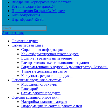
Внедрение корпоративного портала
Бот платформа Битрикс24
Приложения Битрикс24.Маркет
Бизнес-процессы
Партнёрский REST
Авторизация
Описание курса
Самая первая глава
Справочная информация
Как отформатирован текст в курсе
Если нет времени на изучение
Где практиковаться и выполнять задания
Видеоматериалы к курсу "Администратор. Базовый
Типовые действия на сайте
Как узнать редакцию продукта
Основные сведения о системе
Модульная структура
Глоссарий
Схема работы продукта
Основы администрирования
Настройка главного модуля
Информация на сайте и работа с ней