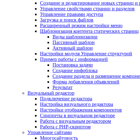
Создание и редактирование новых страниц и 
Управление свойствами страниц и разделов
Управление правами доступа
Загрузка и поиск файлов
Расширенный режим настройки меню
Шаблонизация контента статических страниц
Виды шаблонизации
Пассивный шаблон
Активный шаблон
Настройки модуля Управление структурой
Пример работы с информацией
Постановка задачи
Создание инфоблока
Создание раздела и размещение компон
Форма добавления объявлений
Результат
Визуальный редактор
Подключение редактора
Настройка визуального редактора
Настройки отображения компонентов
Сниппеты в визуальном редакторе
Работа с визуальным редактором
Работа с PHP-скриптом
Управление сайтами
Многосайтовость