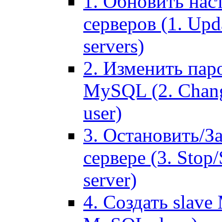
1. Обновить нас
серверов (1. Upd
servers)
2. Изменить паро
MySQL (2. Chang
user)
3. Остановить/З
сервере (3. Stop
server)
4. Создать slave