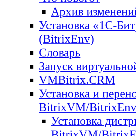
Архив изменени
Установка «1С-Бит
(BitrixEnv)
Словарь
Запуск виртуальн
VMBitrix.CRM
Установка и перен
BitrixVM/BitrixEn
Установка дистр
BitrixVM/Bitrix