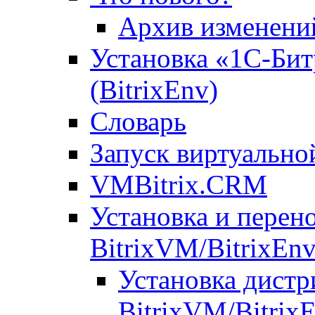
Архив изменени
Установка «1С-Бит
(BitrixEnv)
Словарь
Запуск виртуальн
VMBitrix.CRM
Установка и перен
BitrixVM/BitrixEn
Установка дистр
BitrixVM/Bitrix