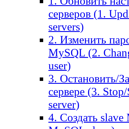
1. Обновить нас
серверов (1. Upd
servers)
2. Изменить паро
MySQL (2. Chang
user)
3. Остановить/З
сервере (3. Stop
server)
4. Создать slave