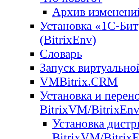
Архив изменени
Установка «1С-Бит
(BitrixEnv)
Словарь
Запуск виртуальн
VMBitrix.CRM
Установка и перен
BitrixVM/BitrixEn
Установка дистр
BitrixVM/Bitrix