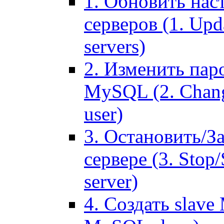
1. Обновить нас
серверов (1. Upd
servers)
2. Изменить паро
MySQL (2. Chang
user)
3. Остановить/З
сервере (3. Stop
server)
4. Создать slave