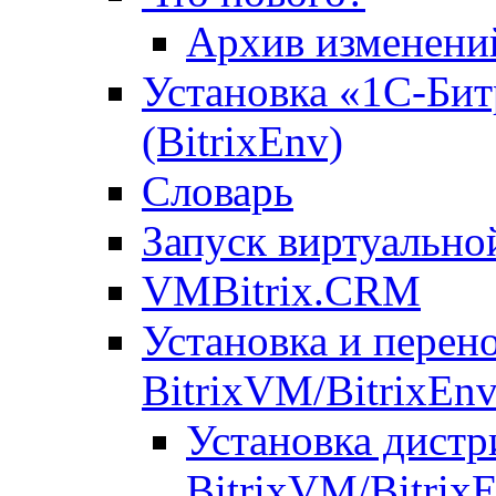
Архив изменени
Установка «1С-Бит
(BitrixEnv)
Словарь
Запуск виртуальн
VMBitrix.CRM
Установка и перен
BitrixVM/BitrixEn
Установка дистр
BitrixVM/Bitrix