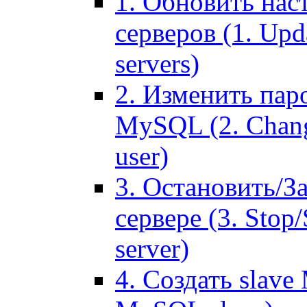
1. Обновить нас
серверов (1. Upd
servers)
2. Изменить паро
MySQL (2. Chang
user)
3. Остановить/З
сервере (3. Stop
server)
4. Создать slave