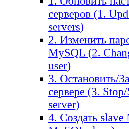
1. Обновить нас
серверов (1. Upd
servers)
2. Изменить паро
MySQL (2. Chang
user)
3. Остановить/З
сервере (3. Stop
server)
4. Создать slave