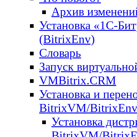
Архив изменени
Установка «1С-Бит
(BitrixEnv)
Словарь
Запуск виртуальн
VMBitrix.CRM
Установка и перен
BitrixVM/BitrixEn
Установка дистр
BitrixVM/Bitrix