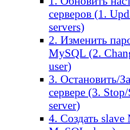
1. Обновить нас
серверов (1. Upd
servers)
2. Изменить паро
MySQL (2. Chang
user)
3. Остановить/З
сервере (3. Stop
server)
4. Создать slave