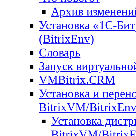
Архив изменени
Установка «1С-Бит
(BitrixEnv)
Словарь
Запуск виртуальн
VMBitrix.CRM
Установка и перен
BitrixVM/BitrixEn
Установка дистр
BitrixVM/Bitrix