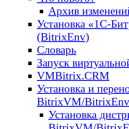
Архив изменени
Установка «1С-Бит
(BitrixEnv)
Словарь
Запуск виртуальн
VMBitrix.CRM
Установка и перен
BitrixVM/BitrixEn
Установка дистр
BitrixVM/Bitrix