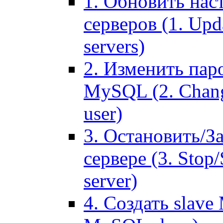
1. Обновить нас
серверов (1. Upd
servers)
2. Изменить паро
MySQL (2. Chang
user)
3. Остановить/З
сервере (3. Stop
server)
4. Создать slave