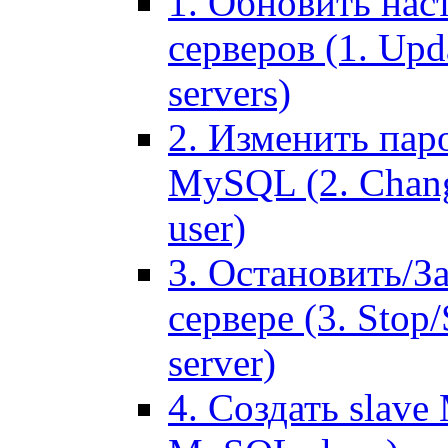
1. Обновить нас
серверов (1. Upd
servers)
2. Изменить паро
MySQL (2. Chang
user)
3. Остановить/З
сервере (3. Stop
server)
4. Создать slave