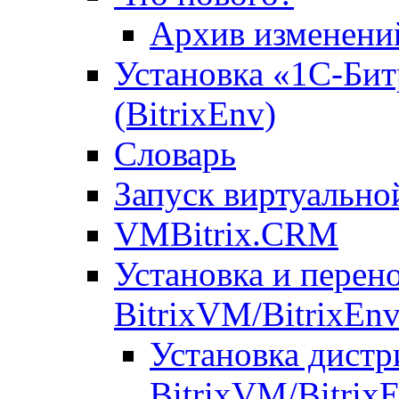
Архив изменени
Установка «1С-Бит
(BitrixEnv)
Словарь
Запуск виртуальн
VMBitrix.CRM
Установка и перен
BitrixVM/BitrixEn
Установка дистр
BitrixVM/Bitrix