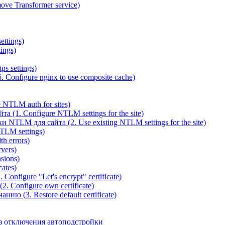
ve Transformer service)
ettings)
ings)
ps settings)
 Configure nginx to use composite cache)
NTLM auth for sites)
(1. Configure NTLM settings for the site)
NTLM для сайта (2. Use existing NTLM settings for the site)
TLM settings)
h errors)
vers)
sions)
ates)
Configure "Let's encrypt" certificate)
. Configure own certificate)
ю (3. Restore default certificate)
з отключения автоподстройки