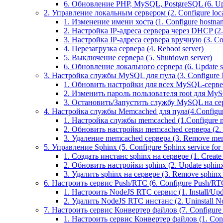
6. Обновление PHP, MySQL, PostgreSQL (6. U
2. Управление локальным сервером (2. Configure local
1. Изменение имени хоста (1. Configure hostna
2. Настройка IP-адреса сервера через DHCP (2.
3. Настройка IP-адреса сервера вручную (3. Con
4. Перезагрузка сервера (4. Reboot server)
5. Выключение сервера (5. Shutdown server)
6. Обновление локального сервера (6. Update s
3. Настройка службы MySQL для пула (3. Configure M
1. Обновить настройки для всех MySQL-серверов
2. Изменить пароль пользователя root для MyS
3. Остановить/Запустить службу MySQL на серве
4. Настройка службы Memcached для пула(4.Configure
1. Настройка службы memcached (1.Configure m
2. Обновить настройки memcached сервера (2. Up
3. Удаление memcached сервера (3. Remove mem
5. Управление Sphinx (5. Configure Sphinx service for 
1. Создать инстанс sphinx на сервере (1. Create 
2. Обновить настройки sphinx (2. Update sphinx 
3. Удалить sphinx на сервере (3. Remove sphinx i
6. Настроить сервис Push/RTC (6. Configure Push/RTC 
1. Настроить NodeJS RTC сервис (1. Install/Up
2. Удалить NodeJS RTC инстанс (2. Uninstall N
7. Настроить сервис Конвертер файлов (7. Configure T
1. Настроить сервис Конвертер файлов (1. Confi