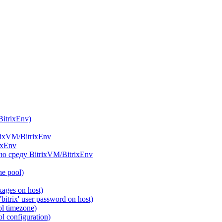
itrixEnv)
rixVM/BitrixEnv
ixEnv
ю среду BitrixVM/BitrixEnv
he pool)
ages on host)
itrix' user password on host)
l timezone)
 configuration)