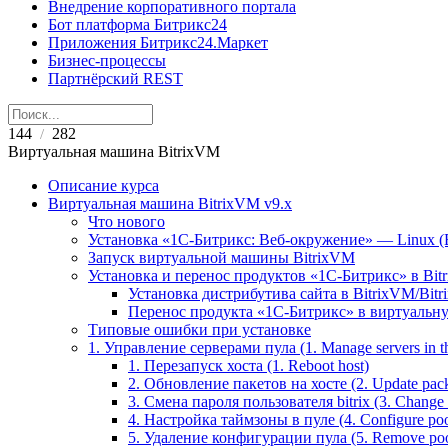
Внедрение корпоративного портала
Бот платформа Битрикс24
Приложения Битрикс24.Маркет
Бизнес-процессы
Партнёрский REST
144
282
/
Виртуальная машина BitrixVM
Описание курса
Виртуальная машина BitrixVM v9.x
Что нового
Установка «1С-Битрикс: Веб-окружение» — Linux (B
Запуск виртуальной машины BitrixVM
Установка и перенос продуктов «1С-Битрикс» в Bit
Установка дистрибутива сайта в BitrixVM/Bitr
Перенос продукта «1C-Битрикс» в виртуальну
Типовые ошибки при установке
1. Управление серверами пула (1. Manage servers in t
1. Перезапуск хоста (1. Reboot host)
2. Обновление пакетов на хосте (2. Update pack
3. Смена пароля пользователя bitrix (3. Change 'b
4. Настройка таймзоны в пуле (4. Configure poo
5. Удаление конфигурации пула (5. Remove pool