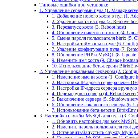
Типовые ошибки при установке
1. Управление серверами пула (1. Manage servers
1. Добавление нового хоста в пул (1. Add 
2. Удаление хоста из пула (2. Remove host
3. Перезапуск хоста (3. Reboot host)
4. Обновление пакетов на хосте (4. Updat
5. Смена пароля пользователя bitrix (5. Ch
6. Настройка таймзоны в пуле (6. Configu
7. Удаление конфигурации пула (7. Remov
8. Обновление PHP и MySQL (8. Update
9. Изменить имя хоста (9. Change hostna
10. Использование бета-версии BitrixEnv (1
2. Управление локальным сервером (2. Configure
1. Изменение имени хоста (1. Configure 
2. Настройка IP-адреса сервера через DHC
3. Настройка IP-адреса сервера вручную (
4. Перезагрузка сервера (4. Reboot server
5. Выключение сервера (5. Shutdown serv
6. Обновление локального сервера (6. Upd
7. Использование бета-версии BitrixEnv (7.
3. Настройка службы MySQL для пула (3. Config
1. Обновить настройки для всех MySQL-сер
2. Изменить пароль пользователя root дл
3. Остановить/Запустить службу MySQL на 
4. Создать slave MySQL-сервер (4. Creat