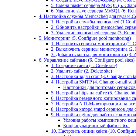
5. Смена master сервера MySQL (5. Chan
6. Удаление slave сервера MySQL (6. Rem
4. Настройка службы Memcached для пула(4.Conf
1. Настройка службы memcached (1.Confi
2. Обновить настройки memcached сервера 
3. Удаление memcached сервера (3. Remo
5. Мониторинг (5. Configure pool monitoring)
1. Настроить сервисы мониторинга (1. Con
2. Выключить сервисы мониторинга (2. Di
3. Добавить хосты для мониторинга (3. Ad
6. Управление сайтами (6. Configure pool sites)
1. Создание сайта (1. Create site)
2. Удалить сайт (2. Delete site)
3. Настройка задач cron (3. Change cron tas
4. Настройка SMTP (4. Change e-mail settin
Настройки для почтовых сервисов
5. Настройка https на сайте (5. Change https
6. Настройка резервного копирования сайт
7. Настройка NTLM-авторизации на всех са
8. Настройка xmppd|smtpd сервисов для сай
9. Настройка nginx для работы с композит
Условия работы композитного кеш
Конфигурационный файл сайта
10. Настроить опции сайта (10. Configure 