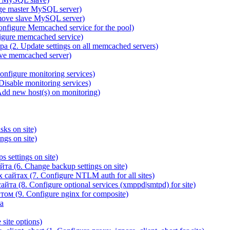
ge master MySQL server)
ove slave MySQL server)
igure Memcached service for the pool)
gure memcached service)
(2. Update settings on all memcached servers)
ve memcached server)
figure monitoring services)
sable monitoring services)
d new host(s) on monitoring)
ks on site)
gs on site)
 settings on site)
а (6. Change backup settings on site)
йтах (7. Configure NTLM auth for all sites)
та (8. Configure optional services (xmppd|smtpd) for site)
ом (9. Configure nginx for composite)
а
site options)