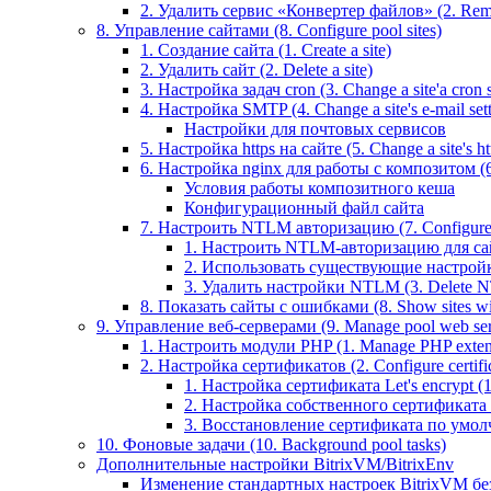
2. Удалить сервис «Конвертер файлов» (2. Remo
8. Управление сайтами (8. Configure pool sites)
1. Создание сайта (1. Create a site)
2. Удалить сайт (2. Delete a site)
3. Настройка задач cron (3. Change a site'a cron s
4. Настройка SMTP (4. Change a site's e-mail sett
Настройки для почтовых сервисов
5. Настройка https на сайте (5. Change a site's htt
6. Настройка nginx для работы с композитом (6.
Условия работы композитного кеша
Конфигурационный файл сайта
7. Настроить NTLM авторизацию (7. Configure 
1. Настроить NTLM-авторизацию для сайта 
2. Использовать существующие настройки 
3. Удалить настройки NTLM (3. Delete N
8. Показать сайты с ошибками (8. Show sites wit
9. Управление веб-серверами (9. Manage pool web ser
1. Настроить модули PHP (1. Manage PHP exten
2. Настройка сертификатов (2. Configure certific
1. Настройка сертификата Let's encrypt (1. 
2. Настройка собственного сертификата (2
3. Восстановление сертификата по умолчани
10. Фоновые задачи (10. Background pool tasks)
Дополнительные настройки BitrixVM/BitrixEnv
Изменение стандартных настроек BitrixVM бе