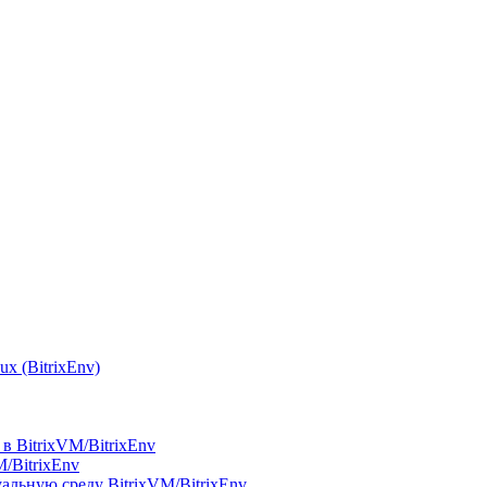
x (BitrixEnv)
в BitrixVM/BitrixEnv
M/BitrixEnv
альную среду BitrixVM/BitrixEnv