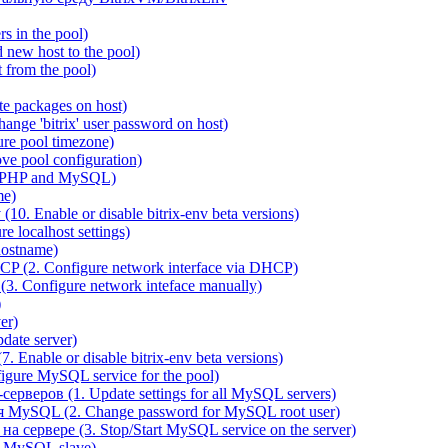
 in the pool)
new host to the pool)
 from the pool)
e packages on host)
ange 'bitrix' user password on host)
re pool timezone)
e pool configuration)
 PHP and MySQL)
me)
0. Enable or disable bitrix-env beta versions)
 localhost settings)
hostname)
P (2. Configure network interface via DHCP)
3. Configure network inteface manually)
)
er)
ate server)
 Enable or disable bitrix-env beta versions)
ure MySQL service for the pool)
веров (1. Update settings for all MySQL servers)
я MySQL (2. Change password for MySQL root user)
сервере (3. Stop/Start MySQL service on the server)
e MySQL slave)