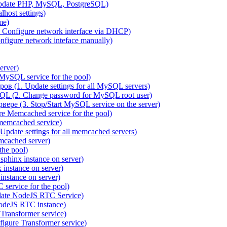
pdate PHP, MySQL, PostgreSQL)
host settings)
me)
 Configure network interface via DHCP)
figure network inteface manually)
erver)
ySQL service for the pool)
 (1. Update settings for all MySQL servers)
QL (2. Change password for MySQL root user)
ре (3. Stop/Start MySQL service on the server)
 Memcached service for the pool)
emcached service)
date settings for all memcached servers)
cached server)
the pool)
sphinx instance on server)
instance on server)
nstance on server)
service for the pool)
date NodeJS RTC Service)
odeJS RTC instance)
ransformer service)
gure Transformer service)