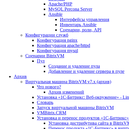
Apache/PHP
MySQL Percona Server
Ansible
Интерфейсы управления
Инвентарь Ansible
Сценарии, роли, API
Конфигурации служб
Конфигурация nginx
Конфигурация apache/httpd
Конфигурация mysql
Сценарии BitrixVM
Пул
Создание и удаление пула
Добавление и удаление сервера в пуле
Архив
Виртуальная машина BitrixVM v7.x (архив)
Что нового?
Архив изменений
Установка «1С-Битрикс: Веб-окружение» - Linu
Словарь
Запуск виртуальной машины BitrixVM
VMBitrix.CRM
Установка и перенос продуктов «1С-Битрикс» 
Установка дистрибутива сайта в BitrixV
Перенос продукта «1C-Битрикс» в вирту