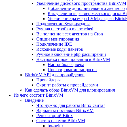
Увеличение дискового пространства BitrixVM
Добавление дополнительного жесткого 
Как увеличить размер жесткого диска Bi
Увеличение размера LVM-раздела Bitrix
Подключение Swap-раздела
Ручная настройка memcached
Выполнение всех агентов на Cron
Опции монтирования
Подключение IDE
Исходные коды пакетов
Ручное включение php-расширений
Настройка проксирования в BitrixVM
Настройка сервера
Проксирование запросов
BitrixVM API для провайдеров
Провайдеры
Скрипт работы с провайдерами
Как сделать образ BitrixVM для клонирования
Из чего состоит BitrixVM
Введение
Что нужно для работы Bitrix-сайта?
Варианты поставки BitrixVM
Репозиторий Bitrix
Состав пакетов BitrixVM
bx-nginx