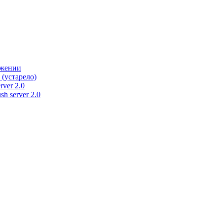
ужении
 (устарело)
rver 2.0
h server 2.0