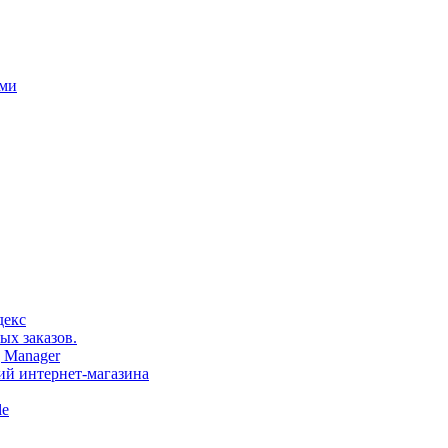
ами
декс
ых заказов.
 Manager
тий интернет-магазина
le