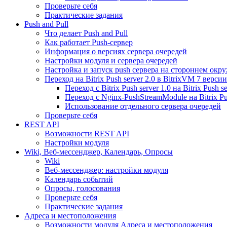
Проверьте себя
Практические задания
Push and Pull
Что делает Push and Pull
Как работает Push-сервер
Информация о версиях сервера очередей
Настройки модуля и сервера очередей
Настройка и запуск push сервера на стороннем окр
Переход на Bitrix Push server 2.0 в BitrixVM 7 версии
Переход с Bitrix Push server 1.0 на Bitrix Push se
Переход с Nginx-PushStreamModule на Bitrix Pus
Использование отдельного сервера очередей
Проверьте себя
REST API
Возможности REST API
Настройки модуля
Wiki, Веб-мессенджер, Календарь, Опросы
Wiki
Веб-мессенджер: настройки модуля
Календарь событий
Опросы, голосования
Проверьте себя
Практические задания
Адреса и местоположения
Возможности модуля Адреса и местоположения