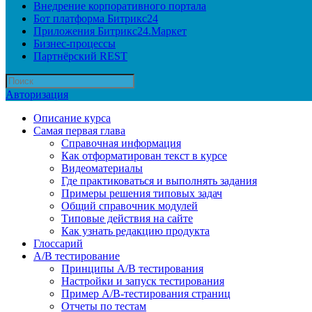
Внедрение корпоративного портала
Бот платформа Битрикс24
Приложения Битрикс24.Маркет
Бизнес-процессы
Партнёрский REST
Авторизация
Описание курса
Самая первая глава
Справочная информация
Как отформатирован текст в курсе
Видеоматериалы
Где практиковаться и выполнять задания
Примеры решения типовых задач
Общий справочник модулей
Типовые действия на сайте
Как узнать редакцию продукта
Глоссарий
A/B тестирование
Принципы A/B тестирования
Настройки и запуск тестирования
Пример A/B-тестирования страниц
Отчеты по тестам