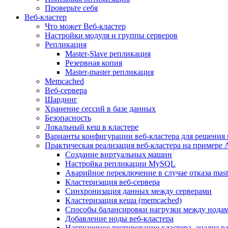
Проверьте себя
Веб-кластер
Что может Веб-кластер
Настройки модуля и группы серверов
Репликация
Master-Slave репликация
Резервная копия
Master-master репликация
Memcached
Веб-сервера
Шардинг
Хранение сессий в базе данных
Безопасность
Локальный кеш в кластере
Варианты конфигурации веб-кластера для решения 
Практическая реализация веб-кластера на примере 
Создание виртуальных машин
Настройка репликации MySQL
Аварийное переключение в случае отказа mast
Кластеризация веб-сервера
Синхронизация данных между серверами
Кластеризация кеша (memcached)
Способы балансировки нагрузки между нодам
Добавление ноды веб-кластера
Нагрузочное тестирование кластера, анализ 