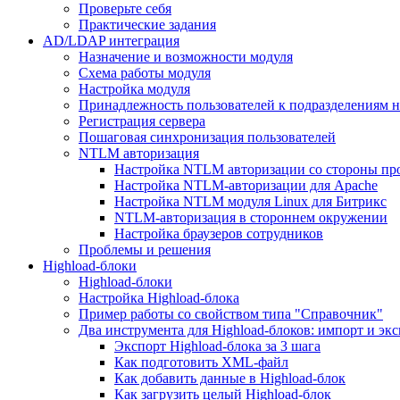
Проверьте себя
Практические задания
AD/LDAP интеграция
Назначение и возможности модуля
Схема работы модуля
Настройка модуля
Принадлежность пользователей к подразделениям 
Регистрация сервера
Пошаговая синхронизация пользователей
NTLM авторизация
Настройка NTLM авторизации со стороны пр
Настройка NTLM-авторизации для Apache
Настройка NTLM модуля Linux для Битрикс
NTLM-авторизация в стороннем окружении
Настройка браузеров сотрудников
Проблемы и решения
Highload-блоки
Highload-блоки
Настройка Highload-блока
Пример работы со свойством типа "Справочник"
Два инструмента для Highload-блоков: импорт и эк
Экспорт Highload-блока за 3 шага
Как подготовить XML-файл
Как добавить данные в Highload-блок
Как загрузить целый Highload-блок