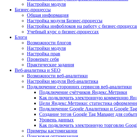
Настройки модуля
Бизнес-процессы
Общая информация
Настройка модуля Бизнес-процессы
Настройка инфоблоков на работу с бизнес-процесс
Учебный курс о бизнес-процессах
Блоги
Возможности блогов
Настройки модуля
Настройка прав
Проверьте себя
Практические задания
Веб-аналитика и SEO
Возможности веб-аналитики
Настройки модуля Веб-аналитика
Подключение сторонних сервисов веб-аналитики
Подключение счётчиков Яндекс.Метрики
Как подключить электронную коммерцию Ян
Цели Яндекс.Метрики: статистика оформленн
Подключение Google Аналитики и Google Tag
Создание тегов Google Tag Manager для собы
Уровень данных
Как подключить электронную торговлю Goog
Примеры кастомизации
Поисковая оптимизация