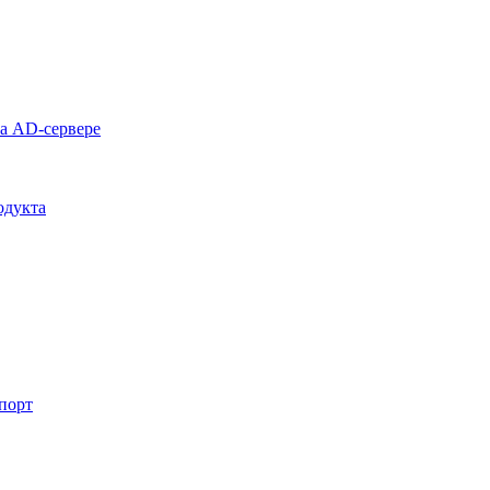
на AD-сервере
одукта
спорт