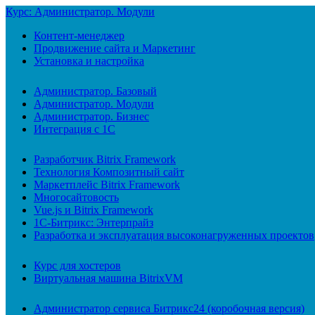
Курс: Администратор. Модули
Контент-менеджер
Продвижение сайта и Маркетинг
Установка и настройка
Администратор. Базовый
Администратор. Модули
Администратор. Бизнес
Интеграция с 1С
Разработчик Bitrix Framework
Технология Композитный сайт
Маркетплейс Bitrix Framework
Многосайтовость
Vue.js и Bitrix Framework
1С-Битрикс: Энтерпрайз
Разработка и эксплуатация высоконагруженных проектов
Курс для хостеров
Виртуальная машина BitrixVM
Администратор сервиса Битрикс24 (коробочная версия)