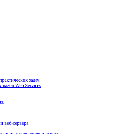
практических задач
Amazon Web Services
er
и веб-сервера
различных сценариев и выводы