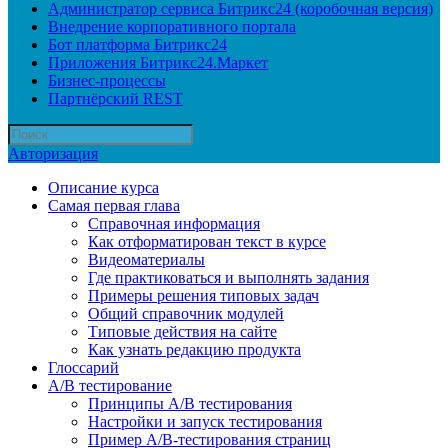
Администратор сервиса Битрикс24 (коробочная версия)
Внедрение корпоративного портала
Бот платформа Битрикс24
Приложения Битрикс24.Маркет
Бизнес-процессы
Партнёрский REST
Авторизация
Описание курса
Самая первая глава
Справочная информация
Как отформатирован текст в курсе
Видеоматериалы
Где практиковаться и выполнять задания
Примеры решения типовых задач
Общий справочник модулей
Типовые действия на сайте
Как узнать редакцию продукта
Глоссарий
A/B тестирование
Принципы A/B тестирования
Настройки и запуск тестирования
Пример A/B-тестирования страниц