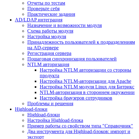
Отчеты по тестам
Проверьте себя
Практические задания
AD/LDAP интеграция
Назначение и возможности модуля
Схема работы модуля
Настройка модуля
Принадлежность пользователей к подразделениям
на AD-сервере
Регистрация сервера
Пошаговая синхронизация пользователей
NTLM авторизация
Настройка NTLM авторизации со стороны
продукта
Настройка NTLM-авторизации для Apache
Настройка NTLM модуля Linux для Битрикс
NTLM-авторизация в стороннем окружении
Настройка браузеров сотрудников
Проблемы и решения
Highload-блоки
Highload-блоки
Настройка Highload-блока
Пример работы со свойством типа "Справочник"
Два инструмента для Highload-блоков: импорт и
экспорт