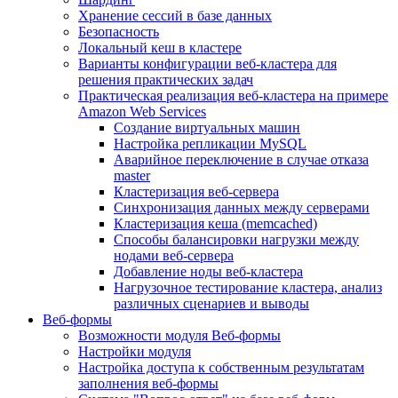
Хранение сессий в базе данных
Безопасность
Локальный кеш в кластере
Варианты конфигурации веб-кластера для
решения практических задач
Практическая реализация веб-кластера на примере
Amazon Web Services
Создание виртуальных машин
Настройка репликации MySQL
Аварийное переключение в случае отказа
master
Кластеризация веб-сервера
Синхронизация данных между серверами
Кластеризация кеша (memcached)
Способы балансировки нагрузки между
нодами веб-сервера
Добавление ноды веб-кластера
Нагрузочное тестирование кластера, анализ
различных сценариев и выводы
Веб-формы
Возможности модуля Веб-формы
Настройки модуля
Настройка доступа к собственным результатам
заполнения веб-формы