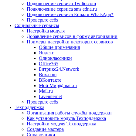
Подключение сервиса Twilio.com
Подключение сервиса sms.edna.ru
Подключение сервиса Edna.ru WhatsApp*
Проверьте себя
Социальные сервисы
Настройка модуля
Добавление сервисов в форму авторизации
Примеры настройки некоторых сервисов
Общие примечания
Яндекс
Одноклассники
Office365
Битрикс24.Network
Box.com
ВКонтакте
Мой Мир@mail.ru
Mail.ru
Liveinternet
Проверьте себя
Техподдержка
Организация работы службы поддержки
Как установить модуль Техподдержка
Настройки модуля Техподдержка
Создание мастера
Справочники