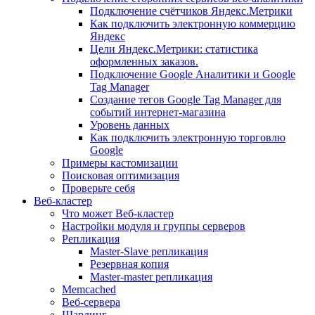
Подключение счётчиков Яндекс.Метрики
Как подключить электронную коммерцию
Яндекс
Цели Яндекс.Метрики: статистика
оформленных заказов.
Подключение Google Аналитики и Google
Tag Manager
Создание тегов Google Tag Manager для
событий интернет-магазина
Уровень данных
Как подключить электронную торговлю
Google
Примеры кастомизации
Поисковая оптимизация
Проверьте себя
Веб-кластер
Что может Веб-кластер
Настройки модуля и группы серверов
Репликация
Master-Slave репликация
Резервная копия
Master-master репликация
Memcached
Веб-сервера
Шардинг