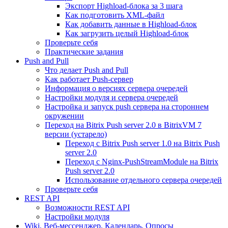
Экспорт Highload-блока за 3 шага
Как подготовить XML-файл
Как добавить данные в Highload-блок
Как загрузить целый Highload-блок
Проверьте себя
Практические задания
Push and Pull
Что делает Push and Pull
Как работает Push-сервер
Информация о версиях сервера очередей
Настройки модуля и сервера очередей
Настройка и запуск push сервера на стороннем
окружении
Переход на Bitrix Push server 2.0 в BitrixVM 7
версии (устарело)
Переход с Bitrix Push server 1.0 на Bitrix Push
server 2.0
Переход с Nginx-PushStreamModule на Bitrix
Push server 2.0
Использование отдельного сервера очередей
Проверьте себя
REST API
Возможности REST API
Настройки модуля
Wiki, Веб-мессенджер, Календарь, Опросы