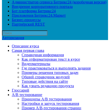
Администратор сервиса Битрикс24 (коробочная версия)
Внедрение корпоративного портала
Бот платформа Битрикс24
Приложения Битрикс24.Маркет
Бизнес-процессы
Партнёрский REST
Авторизация
Описание курса
Самая первая глава
Справочная информация
Как отформатирован текст в курсе
Видеоматериалы
Где практиковаться и выполнять задания
Примеры решения типовых задач
Общий справочник модулей
Типовые действия на сайте
Как узнать редакцию продукта
Глоссарий
A/B тестирование
Принципы A/B тестирования
Настройки и запуск тестирования
Пример A/B-тестирования страниц