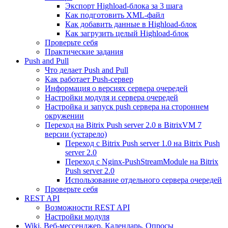
Экспорт Highload-блока за 3 шага
Как подготовить XML-файл
Как добавить данные в Highload-блок
Как загрузить целый Highload-блок
Проверьте себя
Практические задания
Push and Pull
Что делает Push and Pull
Как работает Push-сервер
Информация о версиях сервера очередей
Настройки модуля и сервера очередей
Настройка и запуск push сервера на стороннем
окружении
Переход на Bitrix Push server 2.0 в BitrixVM 7
версии (устарело)
Переход с Bitrix Push server 1.0 на Bitrix Push
server 2.0
Переход с Nginx-PushStreamModule на Bitrix
Push server 2.0
Использование отдельного сервера очередей
Проверьте себя
REST API
Возможности REST API
Настройки модуля
Wiki, Веб-мессенджер, Календарь, Опросы