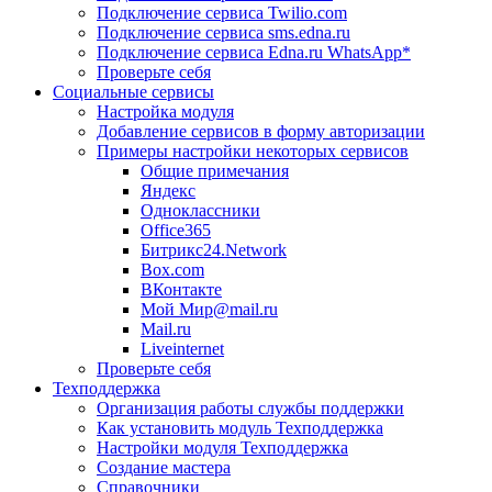
Подключение сервиса Twilio.com
Подключение сервиса sms.edna.ru
Подключение сервиса Edna.ru WhatsApp*
Проверьте себя
Социальные сервисы
Настройка модуля
Добавление сервисов в форму авторизации
Примеры настройки некоторых сервисов
Общие примечания
Яндекс
Одноклассники
Office365
Битрикс24.Network
Box.com
ВКонтакте
Мой Мир@mail.ru
Mail.ru
Liveinternet
Проверьте себя
Техподдержка
Организация работы службы поддержки
Как установить модуль Техподдержка
Настройки модуля Техподдержка
Создание мастера
Справочники