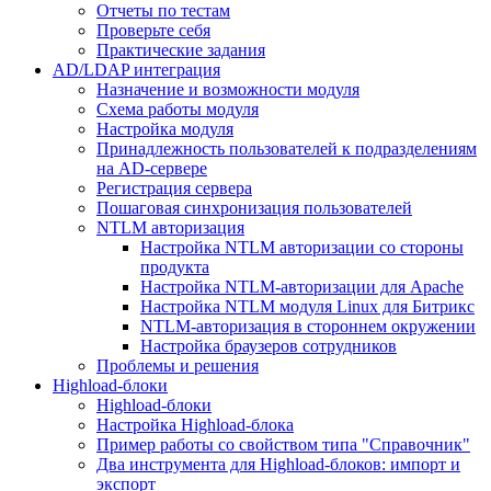
Отчеты по тестам
Проверьте себя
Практические задания
AD/LDAP интеграция
Назначение и возможности модуля
Схема работы модуля
Настройка модуля
Принадлежность пользователей к подразделениям
на AD-сервере
Регистрация сервера
Пошаговая синхронизация пользователей
NTLM авторизация
Настройка NTLM авторизации со стороны
продукта
Настройка NTLM-авторизации для Apache
Настройка NTLM модуля Linux для Битрикс
NTLM-авторизация в стороннем окружении
Настройка браузеров сотрудников
Проблемы и решения
Highload-блоки
Highload-блоки
Настройка Highload-блока
Пример работы со свойством типа "Справочник"
Два инструмента для Highload-блоков: импорт и
экспорт