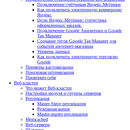
Подключение счётчиков Яндекс.Метрики
Как подключить электронную коммерцию
Яндекс
Цели Яндекс.Метрики: статистика
оформленных заказов.
Подключение Google Аналитики и Google
Tag Manager
Создание тегов Google Tag Manager для
событий интернет-магазина
Уровень данных
Как подключить электронную торговлю
Google
Примеры кастомизации
Поисковая оптимизация
Проверьте себя
Веб-кластер
Что может Веб-кластер
Настройки модуля и группы серверов
Репликация
Master-Slave репликация
Резервная копия
Master-master репликация
Memcached
Веб-сервера
Шардинг