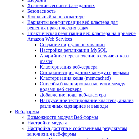
Хранение сессий в базе данных
Безопасность
Локальный кеш в кластере
Варианты конфигурации веб-кластера для
решения практических задач
Практическая реализация веб-кластера на примере
Amazon Web Services
Создание виртуальных машин
Настройка репликации MySQL
Аварийное переключение в случае отказа
master
Кластеризация веб-сервера
Синхронизация данных между серверами
Кластеризация кеша (memcached)
Способы балансировки нагрузки между
нодами веб-сервера
Добавление ноды веб-кластера
Нагрузочное тестирование кластера, анализ
различных сценариев и выводы
Веб-формы
Возможности модуля Веб-формы
Настройки модуля
Настройка доступа к собственным результатам
заполнения веб-формы