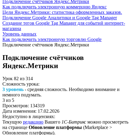
Подключение счётчиков Яндекс.Метрики
Как подключить электронную коммерцию Яндекс
Цели Яндекс.Метрики: статистика оформленных заказов.
Подключение Google Аналитики и Google Tag Manager
Создание тегов Google Tag Manager для событий интернет-
магазина
Уровень данных
Как подключить электронную торговлю Google
Подключение счётчиков Яндекс.Метрики
Подключение счётчиков
Яндекс.Метрики
Урок
82
из
314
Сложность урока:
3 уровень
- средняя сложность. Необходимо внимание и
немного подумать.
3
из 5
Просмотров:
134319
Дата изменения:
17.02.2026
Недоступно в лицензиях:
Текущую
редакцию
Вашего
1С-Битрикс
можно просмотреть
на странице
Обновление платформы
(
Marketplace >
Обновление платформы
).