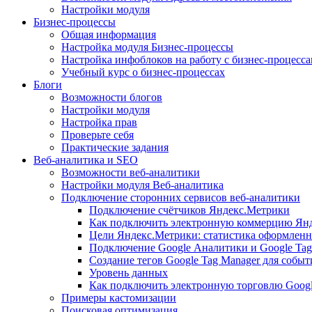
Настройки модуля
Бизнес-процессы
Общая информация
Настройка модуля Бизнес-процессы
Настройка инфоблоков на работу с бизнес-процесс
Учебный курс о бизнес-процессах
Блоги
Возможности блогов
Настройки модуля
Настройка прав
Проверьте себя
Практические задания
Веб-аналитика и SEO
Возможности веб-аналитики
Настройки модуля Веб-аналитика
Подключение сторонних сервисов веб-аналитики
Подключение счётчиков Яндекс.Метрики
Как подключить электронную коммерцию Ян
Цели Яндекс.Метрики: статистика оформленн
Подключение Google Аналитики и Google Tag
Создание тегов Google Tag Manager для собы
Уровень данных
Как подключить электронную торговлю Goog
Примеры кастомизации
Поисковая оптимизация