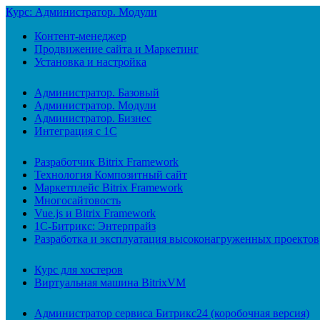
Курс: Администратор. Модули
Контент-менеджер
Продвижение сайта и Маркетинг
Установка и настройка
Администратор. Базовый
Администратор. Модули
Администратор. Бизнес
Интеграция с 1С
Разработчик Bitrix Framework
Технология Композитный сайт
Маркетплейс Bitrix Framework
Многосайтовость
Vue.js и Bitrix Framework
1С-Битрикс: Энтерпрайз
Разработка и эксплуатация высоконагруженных проектов
Курс для хостеров
Виртуальная машина BitrixVM
Администратор сервиса Битрикс24 (коробочная версия)