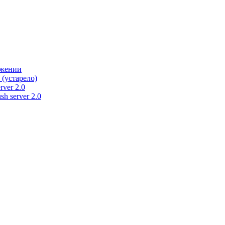
ужении
 (устарело)
rver 2.0
h server 2.0