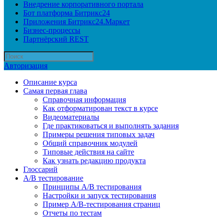
Внедрение корпоративного портала
Бот платформа Битрикс24
Приложения Битрикс24.Маркет
Бизнес-процессы
Партнёрский REST
Авторизация
Описание курса
Самая первая глава
Справочная информация
Как отформатирован текст в курсе
Видеоматериалы
Где практиковаться и выполнять задания
Примеры решения типовых задач
Общий справочник модулей
Типовые действия на сайте
Как узнать редакцию продукта
Глоссарий
A/B тестирование
Принципы A/B тестирования
Настройки и запуск тестирования
Пример A/B-тестирования страниц
Отчеты по тестам