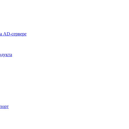
на AD-сервере
одукта
спорт