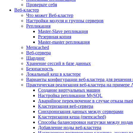
Проверьте себя
Веб-кластер
Что может Веб-кластер
Настройки модуля и группы серверов
Репликация
Master-Slave репликация
Резервная копия
Master-master репликация
Memcached
Веб-сервера
Шардинг
Хранение сессий в базе данных
Безопасность
Локальный кеш в кластере
Варианты конфигурации веб-кластера для решения 
Практическая реализация веб-кластера на примере 
Создание виртуальных машин
Настройка репликации MySQL
Аварийное переключение в случае отказа mast
Кластеризация веб-сервера
Синхронизация данных между серверами
Кластеризация кеша (memcached)
Способы балансировки нагрузки между нодам
Добавление ноды веб-кластера
Нагрузочное тестирование кластера, анализ 