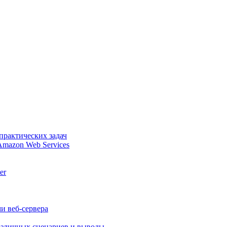
практических задач
Amazon Web Services
er
и веб-сервера
различных сценариев и выводы