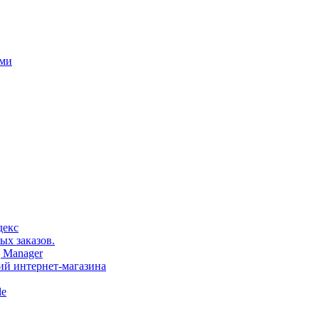
ами
декс
ых заказов.
 Manager
тий интернет-магазина
le