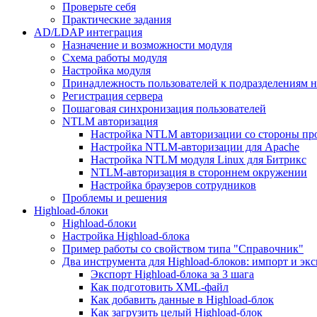
Проверьте себя
Практические задания
AD/LDAP интеграция
Назначение и возможности модуля
Схема работы модуля
Настройка модуля
Принадлежность пользователей к подразделениям 
Регистрация сервера
Пошаговая синхронизация пользователей
NTLM авторизация
Настройка NTLM авторизации со стороны пр
Настройка NTLM-авторизации для Apache
Настройка NTLM модуля Linux для Битрикс
NTLM-авторизация в стороннем окружении
Настройка браузеров сотрудников
Проблемы и решения
Highload-блоки
Highload-блоки
Настройка Highload-блока
Пример работы со свойством типа "Справочник"
Два инструмента для Highload-блоков: импорт и эк
Экспорт Highload-блока за 3 шага
Как подготовить XML-файл
Как добавить данные в Highload-блок
Как загрузить целый Highload-блок