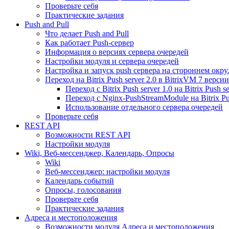
Проверьте себя
Практические задания
Push and Pull
Что делает Push and Pull
Как работает Push-сервер
Информация о версиях сервера очередей
Настройки модуля и сервера очередей
Настройка и запуск push сервера на стороннем окр
Переход на Bitrix Push server 2.0 в BitrixVM 7 версии
Переход с Bitrix Push server 1.0 на Bitrix Push se
Переход с Nginx-PushStreamModule на Bitrix Pus
Использование отдельного сервера очередей
Проверьте себя
REST API
Возможности REST API
Настройки модуля
Wiki, Веб-мессенджер, Календарь, Опросы
Wiki
Веб-мессенджер: настройки модуля
Календарь событий
Опросы, голосования
Проверьте себя
Практические задания
Адреса и местоположения
Возможности модуля Адреса и местоположения