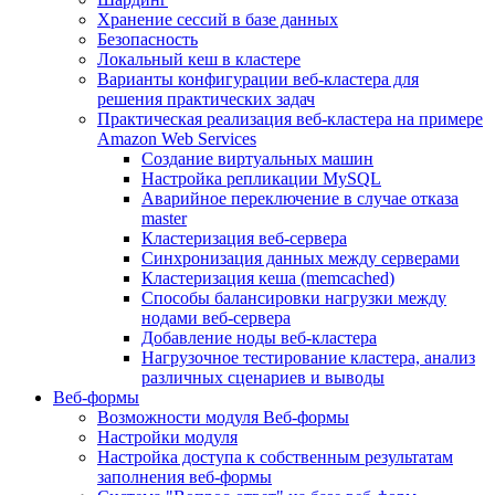
Хранение сессий в базе данных
Безопасность
Локальный кеш в кластере
Варианты конфигурации веб-кластера для
решения практических задач
Практическая реализация веб-кластера на примере
Amazon Web Services
Создание виртуальных машин
Настройка репликации MySQL
Аварийное переключение в случае отказа
master
Кластеризация веб-сервера
Синхронизация данных между серверами
Кластеризация кеша (memcached)
Способы балансировки нагрузки между
нодами веб-сервера
Добавление ноды веб-кластера
Нагрузочное тестирование кластера, анализ
различных сценариев и выводы
Веб-формы
Возможности модуля Веб-формы
Настройки модуля
Настройка доступа к собственным результатам
заполнения веб-формы