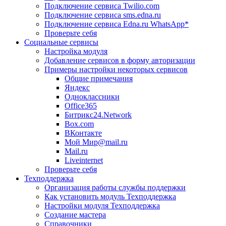
Подключение сервиса Twilio.com
Подключение сервиса sms.edna.ru
Подключение сервиса Edna.ru WhatsApp*
Проверьте себя
Социальные сервисы
Настройка модуля
Добавление сервисов в форму авторизации
Примеры настройки некоторых сервисов
Общие примечания
Яндекс
Одноклассники
Office365
Битрикс24.Network
Box.com
ВКонтакте
Мой Мир@mail.ru
Mail.ru
Liveinternet
Проверьте себя
Техподдержка
Организация работы службы поддержки
Как установить модуль Техподдержка
Настройки модуля Техподдержка
Создание мастера
Справочники