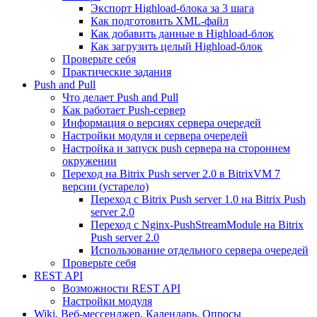
Экспорт Highload-блока за 3 шага
Как подготовить XML-файл
Как добавить данные в Highload-блок
Как загрузить целый Highload-блок
Проверьте себя
Практические задания
Push and Pull
Что делает Push and Pull
Как работает Push-сервер
Информация о версиях сервера очередей
Настройки модуля и сервера очередей
Настройка и запуск push сервера на стороннем
окружении
Переход на Bitrix Push server 2.0 в BitrixVM 7
версии (устарело)
Переход с Bitrix Push server 1.0 на Bitrix Push
server 2.0
Переход с Nginx-PushStreamModule на Bitrix
Push server 2.0
Использование отдельного сервера очередей
Проверьте себя
REST API
Возможности REST API
Настройки модуля
Wiki, Веб-мессенджер, Календарь, Опросы