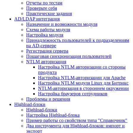
Отчеты по тестам
Проверьте себя
Практические задания
AD/LDAP интеграция
Назначение и возможности модуля
Схема работы модуля
Настройка модуля
Принадлежность пользователей к подразделениям
на AD-сервере
Регистрация сервера
Пошаговая синхронизация пользователей
NTLM авторизация
Настройка NTLM авторизации со стороны
продукта
Настройка NTLM-авторизации для Apache
Настройка NTLM модуля Linux для Битрикс
NTLM-авторизация в стороннем окружении
Настройка браузеров сотрудников
Проблемы и решения
Highload-блоки
Highload-блоки
Настройка Highload-блока
Пример работы со свойством типа "Справочник"
Два инструмента для Highload-блоков: импорт и
экспорт