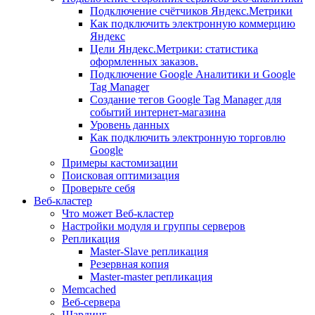
Подключение счётчиков Яндекс.Метрики
Как подключить электронную коммерцию
Яндекс
Цели Яндекс.Метрики: статистика
оформленных заказов.
Подключение Google Аналитики и Google
Tag Manager
Создание тегов Google Tag Manager для
событий интернет-магазина
Уровень данных
Как подключить электронную торговлю
Google
Примеры кастомизации
Поисковая оптимизация
Проверьте себя
Веб-кластер
Что может Веб-кластер
Настройки модуля и группы серверов
Репликация
Master-Slave репликация
Резервная копия
Master-master репликация
Memcached
Веб-сервера
Шардинг