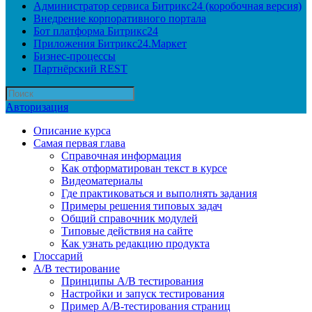
Администратор сервиса Битрикс24 (коробочная версия)
Внедрение корпоративного портала
Бот платформа Битрикс24
Приложения Битрикс24.Маркет
Бизнес-процессы
Партнёрский REST
Авторизация
Описание курса
Самая первая глава
Справочная информация
Как отформатирован текст в курсе
Видеоматериалы
Где практиковаться и выполнять задания
Примеры решения типовых задач
Общий справочник модулей
Типовые действия на сайте
Как узнать редакцию продукта
Глоссарий
A/B тестирование
Принципы A/B тестирования
Настройки и запуск тестирования
Пример A/B-тестирования страниц