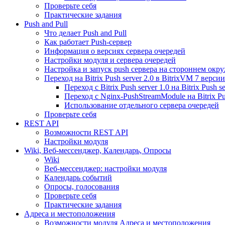
Проверьте себя
Практические задания
Push and Pull
Что делает Push and Pull
Как работает Push-сервер
Информация о версиях сервера очередей
Настройки модуля и сервера очередей
Настройка и запуск push сервера на стороннем окр
Переход на Bitrix Push server 2.0 в BitrixVM 7 версии
Переход с Bitrix Push server 1.0 на Bitrix Push se
Переход с Nginx-PushStreamModule на Bitrix Pus
Использование отдельного сервера очередей
Проверьте себя
REST API
Возможности REST API
Настройки модуля
Wiki, Веб-мессенджер, Календарь, Опросы
Wiki
Веб-мессенджер: настройки модуля
Календарь событий
Опросы, голосования
Проверьте себя
Практические задания
Адреса и местоположения
Возможности модуля Адреса и местоположения