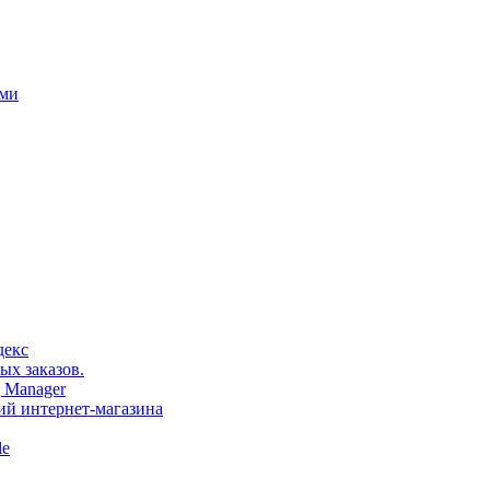
ами
декс
ых заказов.
 Manager
тий интернет-магазина
le