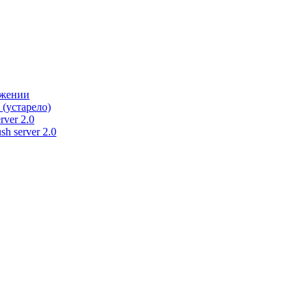
ужении
 (устарело)
rver 2.0
h server 2.0