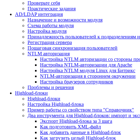
Проверьте себя
Практические задания
AD/LDAP интеграция
Назначение и возможности модуля
Схема работы модуля
Настройка модуля
Принадлежность пользователей к подразделениям 
Регистрация сервера
Пошаговая синхронизация пользователей
NTLM авторизация
Настройка NTLM авторизации со стороны пр
Настройка NTLM-авторизации для Apache
Настройка NTLM модуля Linux для Битрикс
NTLM-авторизация в стороннем окружении
Настройка браузеров сотрудников
Проблемы и решения
Highload-блоки
Highload-блоки
Настройка Highload-блока
Пример работы со свойством типа "Справочник"
Два инструмента для Highload-блоков: импорт и эк
Экспорт Highload-блока за 3 шага
Как подготовить XML-файл
Как добавить данные в Highload-блок
Как загрузить целый Highload-блок