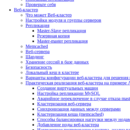
Проверьте себя
Веб-кластер
Что может Веб-кластер
Настройки модуля и группы серверов
Репликация
Master-Slave репликация
Резервная копия
Master-master репликация
Memcached
Веб-сервера
Шардинг
Хранение сессий в базе данных
Безопасность
Локальный кеш в кластере
Варианты конфигурации веб-кластера для решения 
Практическая реализация веб-кластера на примере 
Создание виртуальных машин
Настройка репликации MySQL
Аварийное переключение в случае отказа mast
Кластеризация веб-сервера
Синхронизация данных между серверами
Кластеризация кеша (memcached)
Способы балансировки нагрузки между нодам
Добавление ноды веб-кластера
Нагрузочное тестирование кластера, анализ 