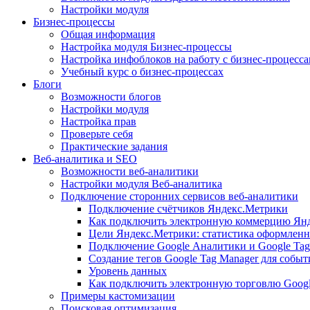
Настройки модуля
Бизнес-процессы
Общая информация
Настройка модуля Бизнес-процессы
Настройка инфоблоков на работу с бизнес-процесс
Учебный курс о бизнес-процессах
Блоги
Возможности блогов
Настройки модуля
Настройка прав
Проверьте себя
Практические задания
Веб-аналитика и SEO
Возможности веб-аналитики
Настройки модуля Веб-аналитика
Подключение сторонних сервисов веб-аналитики
Подключение счётчиков Яндекс.Метрики
Как подключить электронную коммерцию Ян
Цели Яндекс.Метрики: статистика оформленн
Подключение Google Аналитики и Google Tag
Создание тегов Google Tag Manager для собы
Уровень данных
Как подключить электронную торговлю Goog
Примеры кастомизации
Поисковая оптимизация