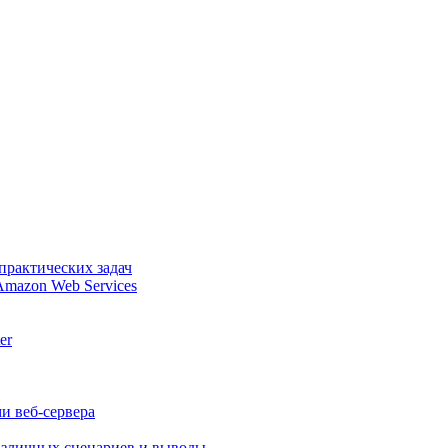
практических задач
Amazon Web Services
er
и веб-сервера
различных сценариев и выводы