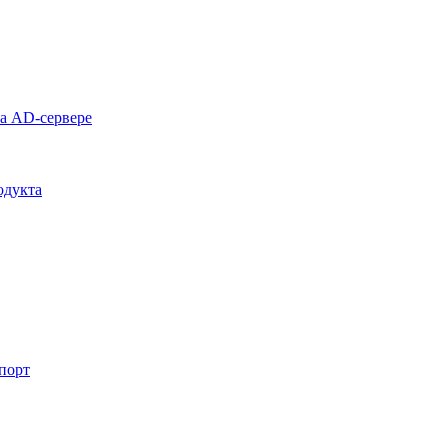
на AD-сервере
одукта
спорт