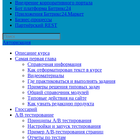
Внедрение корпоративного портала
Бот платформа Битрикс24
Приложения Битрикс24.Маркет
Бизнес-процессы
Партнёрский REST
Авторизация
Описание курса
Самая первая глава
Справочная информация
Как отформатирован текст в курсе
Видеоматериалы
Где практиковаться и выполнять задания
Примеры решения типовых задач
Общий справочник модулей
Типовые действия на сайте
Как узнать редакцию продукта
Глоссарий
A/B тестирование
Принципы A/B тестирования
Настройки и запуск тестирования
Пример A/B-тестирования страниц
Отчеты по тестам