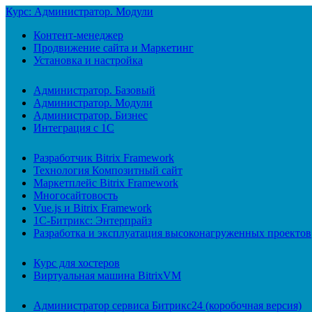
Курс: Администратор. Модули
Контент-менеджер
Продвижение сайта и Маркетинг
Установка и настройка
Администратор. Базовый
Администратор. Модули
Администратор. Бизнес
Интеграция с 1С
Разработчик Bitrix Framework
Технология Композитный сайт
Маркетплейс Bitrix Framework
Многосайтовость
Vue.js и Bitrix Framework
1С-Битрикс: Энтерпрайз
Разработка и эксплуатация высоконагруженных проектов
Курс для хостеров
Виртуальная машина BitrixVM
Администратор сервиса Битрикс24 (коробочная версия)