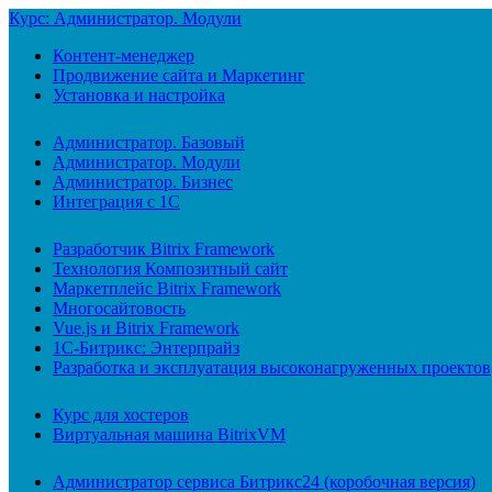
Курс: Администратор. Модули
Контент-менеджер
Продвижение сайта и Маркетинг
Установка и настройка
Администратор. Базовый
Администратор. Модули
Администратор. Бизнес
Интеграция с 1С
Разработчик Bitrix Framework
Технология Композитный сайт
Маркетплейс Bitrix Framework
Многосайтовость
Vue.js и Bitrix Framework
1С-Битрикс: Энтерпрайз
Разработка и эксплуатация высоконагруженных проектов
Курс для хостеров
Виртуальная машина BitrixVM
Администратор сервиса Битрикс24 (коробочная версия)