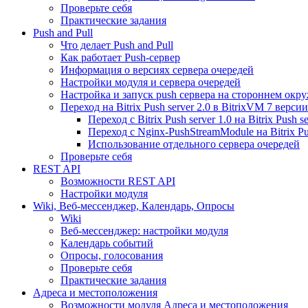
Проверьте себя
Практические задания
Push and Pull
Что делает Push and Pull
Как работает Push-сервер
Информация о версиях сервера очередей
Настройки модуля и сервера очередей
Настройка и запуск push сервера на стороннем окр
Переход на Bitrix Push server 2.0 в BitrixVM 7 версии
Переход с Bitrix Push server 1.0 на Bitrix Push se
Переход с Nginx-PushStreamModule на Bitrix Pus
Использование отдельного сервера очередей
Проверьте себя
REST API
Возможности REST API
Настройки модуля
Wiki, Веб-мессенджер, Календарь, Опросы
Wiki
Веб-мессенджер: настройки модуля
Календарь событий
Опросы, голосования
Проверьте себя
Практические задания
Адреса и местоположения
Возможности модуля Адреса и местоположения