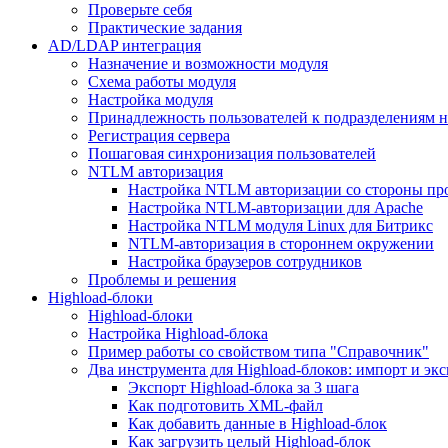
Проверьте себя
Практические задания
AD/LDAP интеграция
Назначение и возможности модуля
Схема работы модуля
Настройка модуля
Принадлежность пользователей к подразделениям 
Регистрация сервера
Пошаговая синхронизация пользователей
NTLM авторизация
Настройка NTLM авторизации со стороны пр
Настройка NTLM-авторизации для Apache
Настройка NTLM модуля Linux для Битрикс
NTLM-авторизация в стороннем окружении
Настройка браузеров сотрудников
Проблемы и решения
Highload-блоки
Highload-блоки
Настройка Highload-блока
Пример работы со свойством типа "Справочник"
Два инструмента для Highload-блоков: импорт и эк
Экспорт Highload-блока за 3 шага
Как подготовить XML-файл
Как добавить данные в Highload-блок
Как загрузить целый Highload-блок