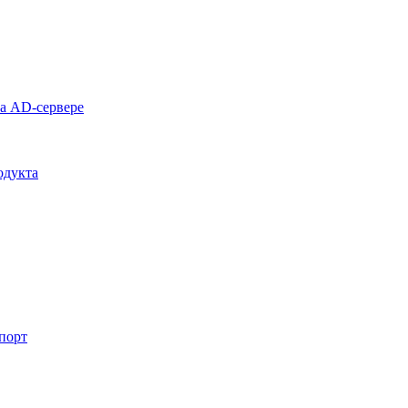
на AD-сервере
одукта
спорт