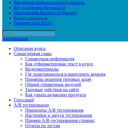
Внедрение корпоративного портала
Бот платформа Битрикс24
Приложения Битрикс24.Маркет
Бизнес-процессы
Партнёрский REST
Авторизация
Описание курса
Самая первая глава
Справочная информация
Как отформатирован текст в курсе
Видеоматериалы
Где практиковаться и выполнять задания
Примеры решения типовых задач
Общий справочник модулей
Типовые действия на сайте
Как узнать редакцию продукта
Глоссарий
A/B тестирование
Принципы A/B тестирования
Настройки и запуск тестирования
Пример A/B-тестирования страниц
Отчеты по тестам