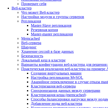
Проверьте себя
Веб-кластер
Что может Веб-кластер
Настройки модуля и группы серверов
Репликация
Master-Slave репликация
Резервная копия
Master-master репликация
Memcached
Веб-сервера
Шардинг
Хранение сессий в базе данных
Безопасность
Локальный кеш в кластере
Варианты конфигурации веб-кластера для решения 
Практическая реализация веб-кластера на примере 
Создание виртуальных машин
Настройка репликации MySQL
Аварийное переключение в случае отказа mast
Кластеризация веб-сервера
Синхронизация данных между серверами
Кластеризация кеша (memcached)
Способы балансировки нагрузки между нодам
Добавление ноды веб-кластера
Нагрузочное тестирование кластера, анализ 