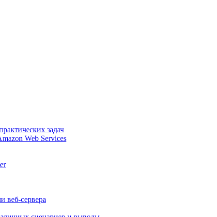
практических задач
Amazon Web Services
er
и веб-сервера
различных сценариев и выводы