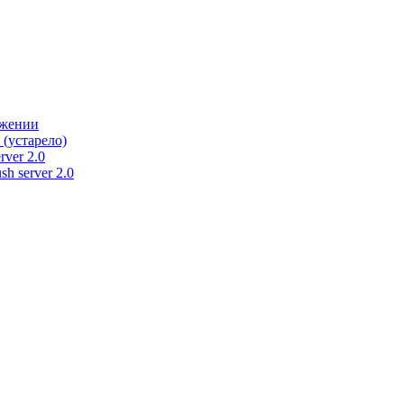
ужении
 (устарело)
rver 2.0
h server 2.0