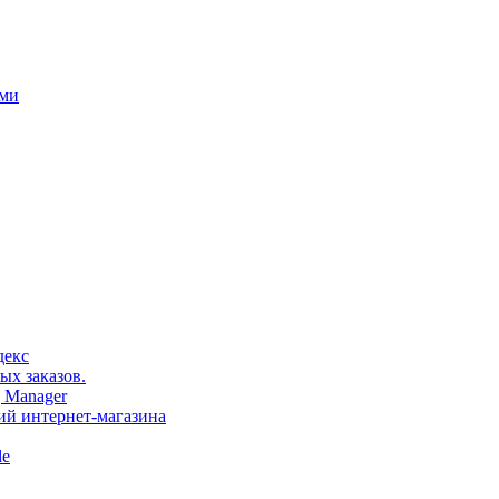
ами
декс
ых заказов.
 Manager
тий интернет-магазина
le