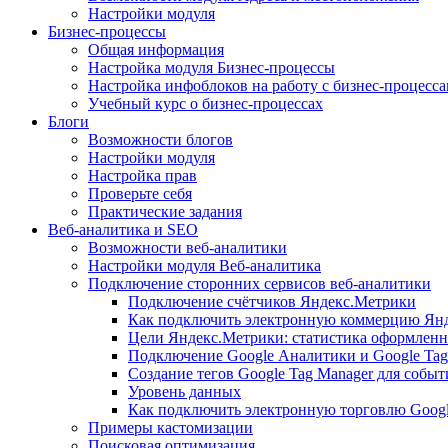
Настройки модуля
Бизнес-процессы
Общая информация
Настройка модуля Бизнес-процессы
Настройка инфоблоков на работу с бизнес-процесс
Учебный курс о бизнес-процессах
Блоги
Возможности блогов
Настройки модуля
Настройка прав
Проверьте себя
Практические задания
Веб-аналитика и SEO
Возможности веб-аналитики
Настройки модуля Веб-аналитика
Подключение сторонних сервисов веб-аналитики
Подключение счётчиков Яндекс.Метрики
Как подключить электронную коммерцию Ян
Цели Яндекс.Метрики: статистика оформленн
Подключение Google Аналитики и Google Tag
Создание тегов Google Tag Manager для собы
Уровень данных
Как подключить электронную торговлю Goog
Примеры кастомизации
Поисковая оптимизация