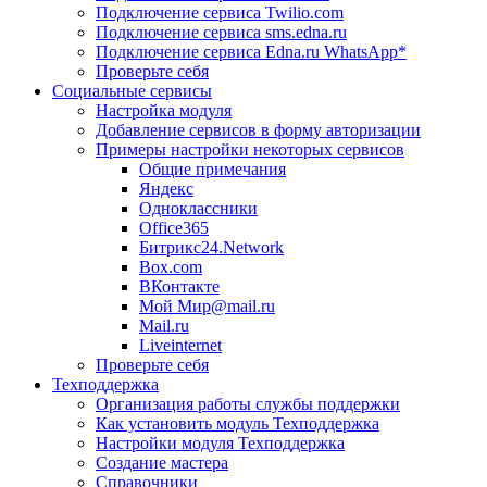
Подключение сервиса Twilio.com
Подключение сервиса sms.edna.ru
Подключение сервиса Edna.ru WhatsApp*
Проверьте себя
Социальные сервисы
Настройка модуля
Добавление сервисов в форму авторизации
Примеры настройки некоторых сервисов
Общие примечания
Яндекс
Одноклассники
Office365
Битрикс24.Network
Box.com
ВКонтакте
Мой Мир@mail.ru
Mail.ru
Liveinternet
Проверьте себя
Техподдержка
Организация работы службы поддержки
Как установить модуль Техподдержка
Настройки модуля Техподдержка
Создание мастера
Справочники