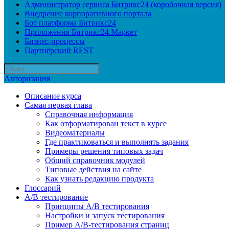
Администратор сервиса Битрикс24 (коробочная версия)
Внедрение корпоративного портала
Бот платформа Битрикс24
Приложения Битрикс24.Маркет
Бизнес-процессы
Партнёрский REST
Авторизация
Описание курса
Самая первая глава
Справочная информация
Как отформатирован текст в курсе
Видеоматериалы
Где практиковаться и выполнять задания
Примеры решения типовых задач
Общий справочник модулей
Типовые действия на сайте
Как узнать редакцию продукта
Глоссарий
A/B тестирование
Принципы A/B тестирования
Настройки и запуск тестирования
Пример A/B-тестирования страниц