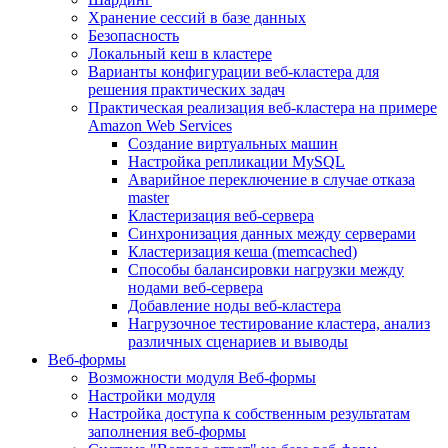
Хранение сессий в базе данных
Безопасность
Локальный кеш в кластере
Варианты конфигурации веб-кластера для
решения практических задач
Практическая реализация веб-кластера на примере
Amazon Web Services
Создание виртуальных машин
Настройка репликации MySQL
Аварийное переключение в случае отказа
master
Кластеризация веб-сервера
Синхронизация данных между серверами
Кластеризация кеша (memcached)
Способы балансировки нагрузки между
нодами веб-сервера
Добавление ноды веб-кластера
Нагрузочное тестирование кластера, анализ
различных сценариев и выводы
Веб-формы
Возможности модуля Веб-формы
Настройки модуля
Настройка доступа к собственным результатам
заполнения веб-формы