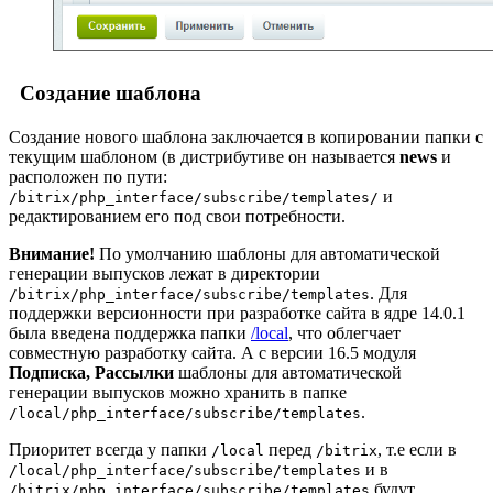
Создание шаблона
Создание нового шаблона заключается в копировании папки с
текущим шаблоном (в дистрибутиве он называется
news
и
расположен по пути:
и
/bitrix/php_interface/subscribe/templates/
редактированием его под свои потребности.
Внимание!
По умолчанию шаблоны для автоматической
генерации выпусков лежат в директории
. Для
/bitrix/php_interface/subscribe/templates
поддержки версионности при разработке сайта в ядре 14.0.1
была введена поддержка папки
/local
, что облегчает
совместную разработку сайта. А с версии 16.5 модуля
Подписка, Рассылки
шаблоны для автоматической
генерации выпусков можно хранить в папке
.
/local/php_interface/subscribe/templates
Приоритет всегда у папки
перед
, т.е если в
/local
/bitrix
и в
/local/php_interface/subscribe/templates
будут
/bitrix/php_interface/subscribe/templates