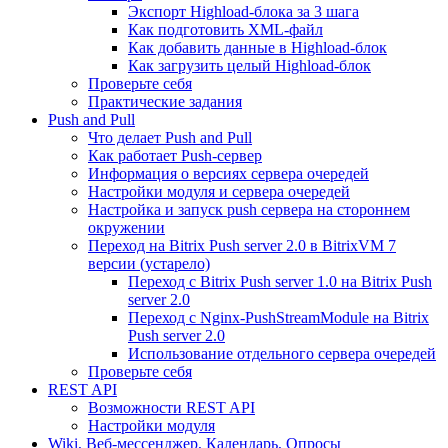
Экспорт Highload-блока за 3 шага
Как подготовить XML-файл
Как добавить данные в Highload-блок
Как загрузить целый Highload-блок
Проверьте себя
Практические задания
Push and Pull
Что делает Push and Pull
Как работает Push-сервер
Информация о версиях сервера очередей
Настройки модуля и сервера очередей
Настройка и запуск push сервера на стороннем
окружении
Переход на Bitrix Push server 2.0 в BitrixVM 7
версии (устарело)
Переход с Bitrix Push server 1.0 на Bitrix Push
server 2.0
Переход с Nginx-PushStreamModule на Bitrix
Push server 2.0
Использование отдельного сервера очередей
Проверьте себя
REST API
Возможности REST API
Настройки модуля
Wiki, Веб-мессенджер, Календарь, Опросы