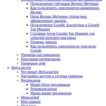
Подключение счётчиков Яндекс.Метрики
Как подключить электронную коммерцию
Яндекс
Цели Яндекс.Метрики: статистика
оформленных заказов.
Подключение Google Аналитики и Google
Tag Manager
Создание тегов Google Tag Manager для
событий интернет-магазина
Уровень данных
Как подключить электронную торговлю
Google
Примеры кастомизации
Поисковая оптимизация
Проверьте себя
Веб-кластер
Что может Веб-кластер
Настройки модуля и группы серверов
Репликация
Master-Slave репликация
Резервная копия
Master-master репликация
Memcached
Веб-сервера
Шардинг