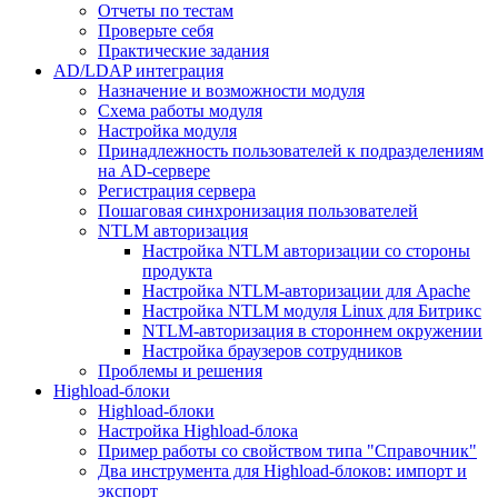
Отчеты по тестам
Проверьте себя
Практические задания
AD/LDAP интеграция
Назначение и возможности модуля
Схема работы модуля
Настройка модуля
Принадлежность пользователей к подразделениям
на AD-сервере
Регистрация сервера
Пошаговая синхронизация пользователей
NTLM авторизация
Настройка NTLM авторизации со стороны
продукта
Настройка NTLM-авторизации для Apache
Настройка NTLM модуля Linux для Битрикс
NTLM-авторизация в стороннем окружении
Настройка браузеров сотрудников
Проблемы и решения
Highload-блоки
Highload-блоки
Настройка Highload-блока
Пример работы со свойством типа "Справочник"
Два инструмента для Highload-блоков: импорт и
экспорт