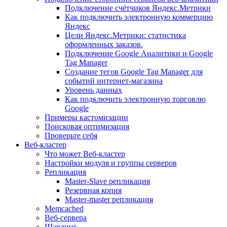
Подключение счётчиков Яндекс.Метрики
Как подключить электронную коммерцию
Яндекс
Цели Яндекс.Метрики: статистика
оформленных заказов.
Подключение Google Аналитики и Google
Tag Manager
Создание тегов Google Tag Manager для
событий интернет-магазина
Уровень данных
Как подключить электронную торговлю
Google
Примеры кастомизации
Поисковая оптимизация
Проверьте себя
Веб-кластер
Что может Веб-кластер
Настройки модуля и группы серверов
Репликация
Master-Slave репликация
Резервная копия
Master-master репликация
Memcached
Веб-сервера
Шардинг