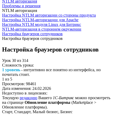
NTLM авторизация
Проблемы и решения
NTLM авторизация
Настройка NTLM авторизации со стороны продукта
Настройка NTLM-авторизации для Apache
Настройка NTLM модуля Linux для Битрикс
NTLM-авторизация в стороннем окружении
Настройка браузеров сотрудников
Настройка браузеров сотрудников
Настройка браузеров сотрудников
Урок
30
из
314
Сложность урока:
1 уровень
- интуитивно все понятно из интерфейса, но
почитать стоит.
1
из 5
Просмотров:
98461
Дата изменения:
24.02.2026
Недоступно в лицензиях:
Текущую
редакцию
Вашего
1С-Битрикс
можно просмотреть
на странице
Обновление платформы
(
Marketplace >
Обновление платформы
).
Старт, Стандарт, Малый бизнес, Бизнес