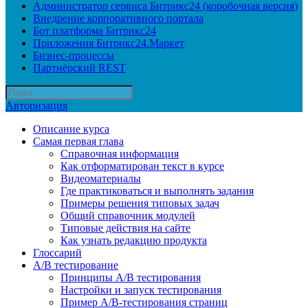
Администратор сервиса Битрикс24 (коробочная версия)
Внедрение корпоративного портала
Бот платформа Битрикс24
Приложения Битрикс24.Маркет
Бизнес-процессы
Партнёрский REST
Авторизация
Описание курса
Самая первая глава
Справочная информация
Как отформатирован текст в курсе
Видеоматериалы
Где практиковаться и выполнять задания
Примеры решения типовых задач
Общий справочник модулей
Типовые действия на сайте
Как узнать редакцию продукта
Глоссарий
A/B тестирование
Принципы A/B тестирования
Настройки и запуск тестирования
Пример A/B-тестирования страниц