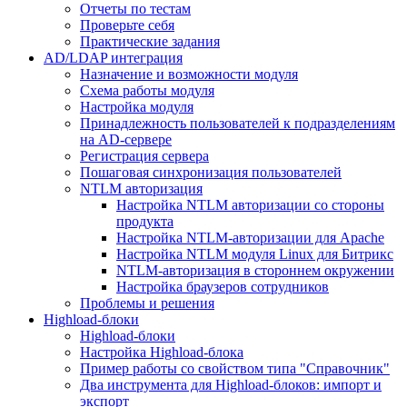
Отчеты по тестам
Проверьте себя
Практические задания
AD/LDAP интеграция
Назначение и возможности модуля
Схема работы модуля
Настройка модуля
Принадлежность пользователей к подразделениям
на AD-сервере
Регистрация сервера
Пошаговая синхронизация пользователей
NTLM авторизация
Настройка NTLM авторизации со стороны
продукта
Настройка NTLM-авторизации для Apache
Настройка NTLM модуля Linux для Битрикс
NTLM-авторизация в стороннем окружении
Настройка браузеров сотрудников
Проблемы и решения
Highload-блоки
Highload-блоки
Настройка Highload-блока
Пример работы со свойством типа "Справочник"
Два инструмента для Highload-блоков: импорт и
экспорт