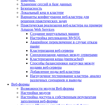
Хранение сессий в базе данных
Безопасность
Локальный кеш в кластере
Варианты конфигурации веб-кластера для
решения практических задач
Практическая реализация веб-кластера на примере
Amazon Web Services
Создание виртуальных машин
Настройка репликации MySQL
Аварийное переключение в случае отказа
master
Кластеризация веб-сервера
Синхронизация данных между серверами
Кластеризация кеша (memcached)
Способы балансировки нагрузки между
нодами веб-сервера
Добавление ноды веб-кластера
Нагрузочное тестирование кластера, анализ
различных сценариев и выводы
Веб-формы
Возможности модуля Веб-формы
Настройки модуля
Настройка доступа к собственным результатам
заполнения веб-формы