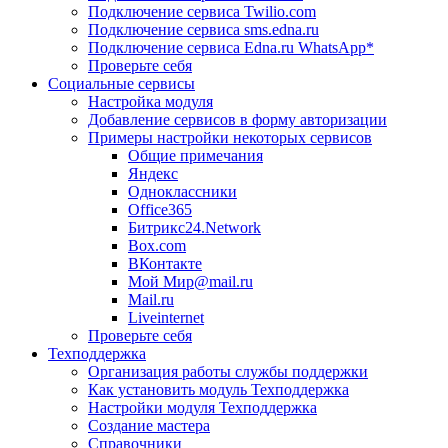
Подключение сервиса Twilio.com
Подключение сервиса sms.edna.ru
Подключение сервиса Edna.ru WhatsApp*
Проверьте себя
Социальные сервисы
Настройка модуля
Добавление сервисов в форму авторизации
Примеры настройки некоторых сервисов
Общие примечания
Яндекс
Одноклассники
Office365
Битрикс24.Network
Box.com
ВКонтакте
Мой Мир@mail.ru
Mail.ru
Liveinternet
Проверьте себя
Техподдержка
Организация работы службы поддержки
Как установить модуль Техподдержка
Настройки модуля Техподдержка
Создание мастера
Справочники