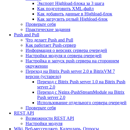
Экспорт Highload-блока за 3 шага
Как подготовить XML-файл
Как добавить данные в Highload-блок
Как загрузить целый Highload-блок
Проверьте себя
Практические задания
Push and Pull
Что делает Push and Pull
Как работает Push-сервер
Информация о версиях сервера очередей
Настройки модуля и сервера очередей
Настройка и запуск push сервера на стороннем
окружении
Переход на Bitrix Push server 2.0 в BitrixVM 7
версии (устарело)
Переход с Bitrix Push server 1.0 на Bitrix Push
server 2.0
Переход с Nginx-PushStreamModule на Bitrix
Push server 2.0
Использование отдельного сервера очередей
Проверьте себя
REST API
Возможности REST API
Настройки модуля
Wiki, Веб-мессенджер, Календарь, Опросы