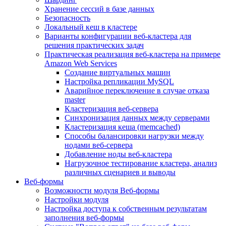
Хранение сессий в базе данных
Безопасность
Локальный кеш в кластере
Варианты конфигурации веб-кластера для
решения практических задач
Практическая реализация веб-кластера на примере
Amazon Web Services
Создание виртуальных машин
Настройка репликации MySQL
Аварийное переключение в случае отказа
master
Кластеризация веб-сервера
Синхронизация данных между серверами
Кластеризация кеша (memcached)
Способы балансировки нагрузки между
нодами веб-сервера
Добавление ноды веб-кластера
Нагрузочное тестирование кластера, анализ
различных сценариев и выводы
Веб-формы
Возможности модуля Веб-формы
Настройки модуля
Настройка доступа к собственным результатам
заполнения веб-формы