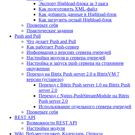
Экспорт Highload-блока за 3 шага
Как подготовить XML-файл
Как добавить данные в Highload-блок
Как загрузить целый Highload-блок
Проверьте себя
Практические задания
Push and Pull
Что делает Push and Pull
Как работает Push-сервер
Информация о версиях сервера очередей
Настройки модуля и сервера очередей
Настройка и запуск push сервера на стороннем
окружении
Переход на Bitrix Push server 2.0 в BitrixVM 7
версии (устарело)
Переход с Bitrix Push server 1.0 на Bitrix Push
server 2.0
Переход с Nginx-PushStreamModule на Bitrix
Push server 2.0
Использование отдельного сервера очередей
Проверьте себя
REST API
Возможности REST API
Настройки модуля
Wiki, Веб-мессенджер, Календарь, Опросы