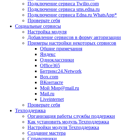
Подключение сервиса Twilio.com
Подключение сервиса sms.edna.ru
Подключение сервиса Edna.ru WhatsApp*
Проверьте себя
Социальные сервисы
Настройка модуля
Добавление сервисов в форму авторизации
Примеры настройки некоторых сервисов
Общие примечания
Яндекс
Одноклассники
Office365
Битрикс24.Network
Box.com
ВКонтакте
Мой Мир@mail.ru
Mail.ru
Liveinternet
Проверьте себя
Техподдержка
Организация работы службы поддержки
Как установить модуль Техподдержка
Настройки модуля Техподдержка
Создание мастера
Справочники