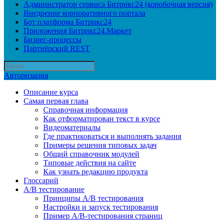
Администратор сервиса Битрикс24 (коробочная версия)
Внедрение корпоративного портала
Бот платформа Битрикс24
Приложения Битрикс24.Маркет
Бизнес-процессы
Партнёрский REST
Авторизация
Описание курса
Самая первая глава
Справочная информация
Как отформатирован текст в курсе
Видеоматериалы
Где практиковаться и выполнять задания
Примеры решения типовых задач
Общий справочник модулей
Типовые действия на сайте
Как узнать редакцию продукта
Глоссарий
A/B тестирование
Принципы A/B тестирования
Настройки и запуск тестирования
Пример A/B-тестирования страниц