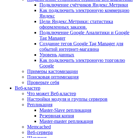
Подключение счётчиков Яндекс.Метрики
Как подключить электронную коммерцию
Яндекс
Цели Яндекс.Метрики: статистика
оформленных заказов.
Подключение Google Аналитики и Google
Tag Manager
Создание тегов Google Tag Manager для
событий интернет-магазина
Уровень данных
Как подключить электронную торговлю
Google
Примеры кастомизации
Поисковая оптимизация
Проверьте себя
Веб-кластер
Что может Веб-кластер
Настройки модуля и группы серверов
Репликация
Master-Slave репликация
Резервная копия
Master-master репликация
Memcached
Веб-сервера
Шардинг