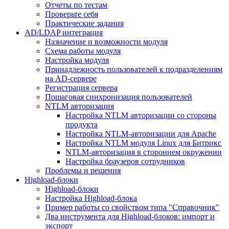
Отчеты по тестам
Проверьте себя
Практические задания
AD/LDAP интеграция
Назначение и возможности модуля
Схема работы модуля
Настройка модуля
Принадлежность пользователей к подразделениям
на AD-сервере
Регистрация сервера
Пошаговая синхронизация пользователей
NTLM авторизация
Настройка NTLM авторизации со стороны
продукта
Настройка NTLM-авторизации для Apache
Настройка NTLM модуля Linux для Битрикс
NTLM-авторизация в стороннем окружении
Настройка браузеров сотрудников
Проблемы и решения
Highload-блоки
Highload-блоки
Настройка Highload-блока
Пример работы со свойством типа "Справочник"
Два инструмента для Highload-блоков: импорт и
экспорт