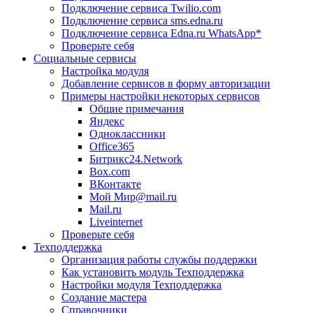
Подключение сервиса Twilio.com
Подключение сервиса sms.edna.ru
Подключение сервиса Edna.ru WhatsApp*
Проверьте себя
Социальные сервисы
Настройка модуля
Добавление сервисов в форму авторизации
Примеры настройки некоторых сервисов
Общие примечания
Яндекс
Одноклассники
Office365
Битрикс24.Network
Box.com
ВКонтакте
Мой Мир@mail.ru
Mail.ru
Liveinternet
Проверьте себя
Техподдержка
Организация работы службы поддержки
Как установить модуль Техподдержка
Настройки модуля Техподдержка
Создание мастера
Справочники