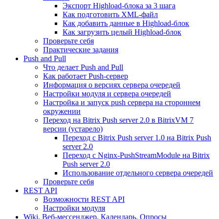
Экспорт Highload-блока за 3 шага
Как подготовить XML-файл
Как добавить данные в Highload-блок
Как загрузить целый Highload-блок
Проверьте себя
Практические задания
Push and Pull
Что делает Push and Pull
Как работает Push-сервер
Информация о версиях сервера очередей
Настройки модуля и сервера очередей
Настройка и запуск push сервера на стороннем
окружении
Переход на Bitrix Push server 2.0 в BitrixVM 7
версии (устарело)
Переход с Bitrix Push server 1.0 на Bitrix Push
server 2.0
Переход с Nginx-PushStreamModule на Bitrix
Push server 2.0
Использование отдельного сервера очередей
Проверьте себя
REST API
Возможности REST API
Настройки модуля
Wiki, Веб-мессенджер, Календарь, Опросы