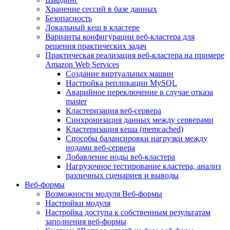
Хранение сессий в базе данных
Безопасность
Локальный кеш в кластере
Варианты конфигурации веб-кластера для
решения практических задач
Практическая реализация веб-кластера на примере
Amazon Web Services
Создание виртуальных машин
Настройка репликации MySQL
Аварийное переключение в случае отказа
master
Кластеризация веб-сервера
Синхронизация данных между серверами
Кластеризация кеша (memcached)
Способы балансировки нагрузки между
нодами веб-сервера
Добавление ноды веб-кластера
Нагрузочное тестирование кластера, анализ
различных сценариев и выводы
Веб-формы
Возможности модуля Веб-формы
Настройки модуля
Настройка доступа к собственным результатам
заполнения веб-формы