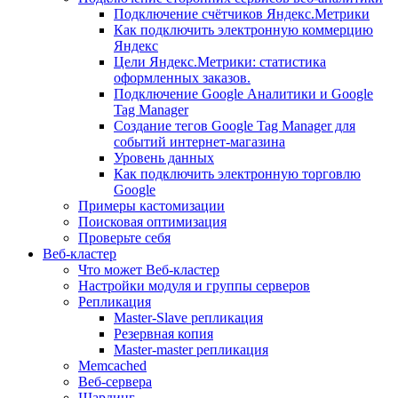
Подключение счётчиков Яндекс.Метрики
Как подключить электронную коммерцию
Яндекс
Цели Яндекс.Метрики: статистика
оформленных заказов.
Подключение Google Аналитики и Google
Tag Manager
Создание тегов Google Tag Manager для
событий интернет-магазина
Уровень данных
Как подключить электронную торговлю
Google
Примеры кастомизации
Поисковая оптимизация
Проверьте себя
Веб-кластер
Что может Веб-кластер
Настройки модуля и группы серверов
Репликация
Master-Slave репликация
Резервная копия
Master-master репликация
Memcached
Веб-сервера
Шардинг