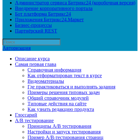
Администратор сервиса Битрикс24 (коробочная версия)
Внедрение корпоративного портала
Бот платформа Битрикс24
Приложения Битрикс24.Маркет
Бизнес-процессы
Партнёрский REST
Авторизация
Описание курса
Самая первая глава
Справочная информация
Как отформатирован текст в курсе
Видеоматериалы
Где практиковаться и выполнять задания
Примеры решения типовых задач
Общий справочник модулей
Типовые действия на сайте
Как узнать редакцию продукта
Глоссарий
A/B тестирование
Принципы A/B тестирования
Настройки и запуск тестирования
Пример A/B-тестирования страниц