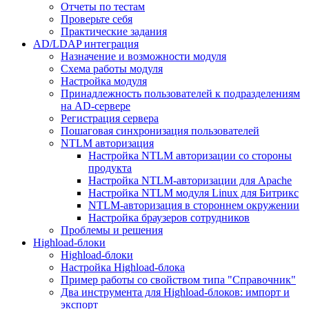
Отчеты по тестам
Проверьте себя
Практические задания
AD/LDAP интеграция
Назначение и возможности модуля
Схема работы модуля
Настройка модуля
Принадлежность пользователей к подразделениям
на AD-сервере
Регистрация сервера
Пошаговая синхронизация пользователей
NTLM авторизация
Настройка NTLM авторизации со стороны
продукта
Настройка NTLM-авторизации для Apache
Настройка NTLM модуля Linux для Битрикс
NTLM-авторизация в стороннем окружении
Настройка браузеров сотрудников
Проблемы и решения
Highload-блоки
Highload-блоки
Настройка Highload-блока
Пример работы со свойством типа "Справочник"
Два инструмента для Highload-блоков: импорт и
экспорт