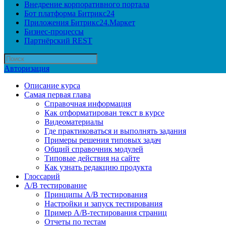
Внедрение корпоративного портала
Бот платформа Битрикс24
Приложения Битрикс24.Маркет
Бизнес-процессы
Партнёрский REST
Авторизация
Описание курса
Самая первая глава
Справочная информация
Как отформатирован текст в курсе
Видеоматериалы
Где практиковаться и выполнять задания
Примеры решения типовых задач
Общий справочник модулей
Типовые действия на сайте
Как узнать редакцию продукта
Глоссарий
A/B тестирование
Принципы A/B тестирования
Настройки и запуск тестирования
Пример A/B-тестирования страниц
Отчеты по тестам