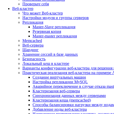
Проверьте себя
Веб-кластер
Что может Веб-кластер
Настройки модуля и группы серверов
Репликация
Master-Slave репликация
Резервная копия
Master-master репликация
Memcached
Веб-сервера
Шардинг
Хранение сессий в базе данных
Безопасность
Локальный кеш в кластере
Варианты конфигурации веб-кластера для решения 
Практическая реализация веб-кластера на примере 
Создание виртуальных машин
Настройка репликации MySQL
Аварийное переключение в случае отказа mast
Кластеризация веб-сервера
Синхронизация данных между серверами
Кластеризация кеша (memcached)
Способы балансировки нагрузки между нодам
Добавление ноды веб-кластера
Нагрузочное тестирование кластера, анализ 