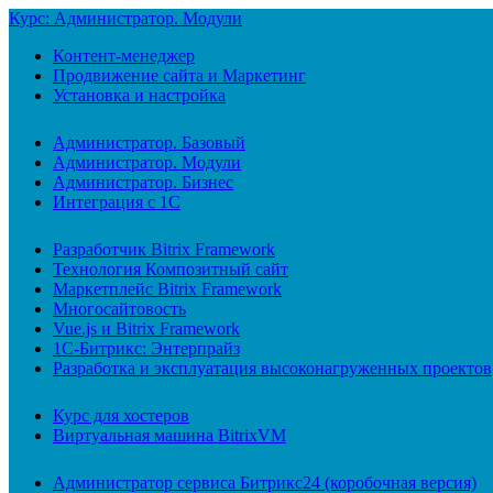
Курс: Администратор. Модули
Контент-менеджер
Продвижение сайта и Маркетинг
Установка и настройка
Администратор. Базовый
Администратор. Модули
Администратор. Бизнес
Интеграция с 1С
Разработчик Bitrix Framework
Технология Композитный сайт
Маркетплейс Bitrix Framework
Многосайтовость
Vue.js и Bitrix Framework
1С-Битрикс: Энтерпрайз
Разработка и эксплуатация высоконагруженных проектов
Курс для хостеров
Виртуальная машина BitrixVM
Администратор сервиса Битрикс24 (коробочная версия)