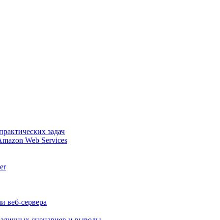
практических задач
Amazon Web Services
er
и веб-сервера
различных сценариев и выводы