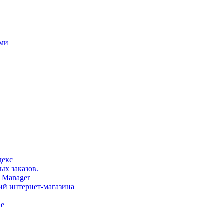
ами
декс
ых заказов.
 Manager
тий интернет-магазина
le