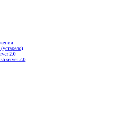
ужении
 (устарело)
rver 2.0
h server 2.0