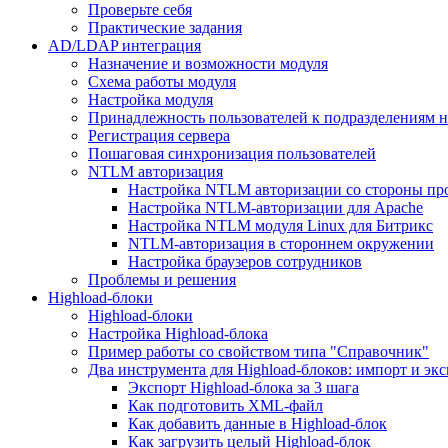
Проверьте себя
Практические задания
AD/LDAP интеграция
Назначение и возможности модуля
Схема работы модуля
Настройка модуля
Принадлежность пользователей к подразделениям 
Регистрация сервера
Пошаговая синхронизация пользователей
NTLM авторизация
Настройка NTLM авторизации со стороны пр
Настройка NTLM-авторизации для Apache
Настройка NTLM модуля Linux для Битрикс
NTLM-авторизация в стороннем окружении
Настройка браузеров сотрудников
Проблемы и решения
Highload-блоки
Highload-блоки
Настройка Highload-блока
Пример работы со свойством типа "Справочник"
Два инструмента для Highload-блоков: импорт и эк
Экспорт Highload-блока за 3 шага
Как подготовить XML-файл
Как добавить данные в Highload-блок
Как загрузить целый Highload-блок