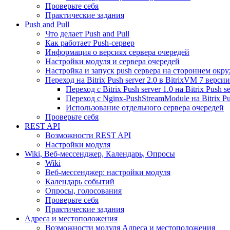
Проверьте себя
Практические задания
Push and Pull
Что делает Push and Pull
Как работает Push-сервер
Информация о версиях сервера очередей
Настройки модуля и сервера очередей
Настройка и запуск push сервера на стороннем окр
Переход на Bitrix Push server 2.0 в BitrixVM 7 версии
Переход с Bitrix Push server 1.0 на Bitrix Push se
Переход с Nginx-PushStreamModule на Bitrix Pus
Использование отдельного сервера очередей
Проверьте себя
REST API
Возможности REST API
Настройки модуля
Wiki, Веб-мессенджер, Календарь, Опросы
Wiki
Веб-мессенджер: настройки модуля
Календарь событий
Опросы, голосования
Проверьте себя
Практические задания
Адреса и местоположения
Возможности модуля Адреса и местоположения