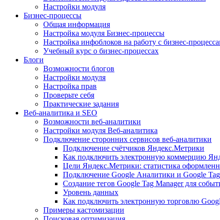
Настройки модуля
Бизнес-процессы
Общая информация
Настройка модуля Бизнес-процессы
Настройка инфоблоков на работу с бизнес-процесс
Учебный курс о бизнес-процессах
Блоги
Возможности блогов
Настройки модуля
Настройка прав
Проверьте себя
Практические задания
Веб-аналитика и SEO
Возможности веб-аналитики
Настройки модуля Веб-аналитика
Подключение сторонних сервисов веб-аналитики
Подключение счётчиков Яндекс.Метрики
Как подключить электронную коммерцию Ян
Цели Яндекс.Метрики: статистика оформленн
Подключение Google Аналитики и Google Tag
Создание тегов Google Tag Manager для собы
Уровень данных
Как подключить электронную торговлю Goog
Примеры кастомизации
Поисковая оптимизация