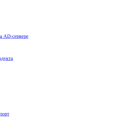
на AD-сервере
одукта
спорт