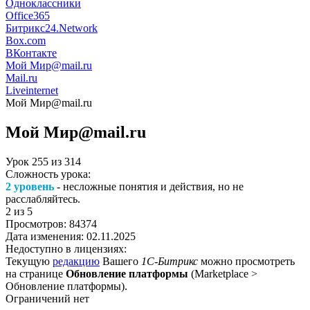
Одноклассники
Office365
Битрикс24.Network
Box.com
ВКонтакте
Мой Мир@mail.ru
Mail.ru
Liveinternet
Мой Мир@mail.ru
Мой Мир@mail.ru
Урок
255
из
314
Сложность урока:
2 уровень
- несложные понятия и действия, но не
расслабляйтесь.
2
из 5
Просмотров:
84374
Дата изменения:
02.11.2025
Недоступно в лицензиях:
Текущую
редакцию
Вашего
1С-Битрикс
можно просмотреть
на странице
Обновление платформы
(
Marketplace >
Обновление платформы
).
Ограничений нет