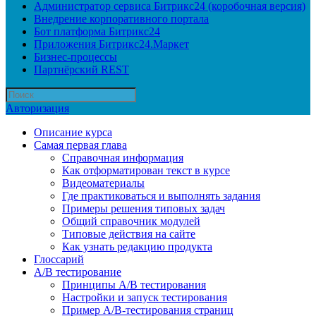
Администратор сервиса Битрикс24 (коробочная версия)
Внедрение корпоративного портала
Бот платформа Битрикс24
Приложения Битрикс24.Маркет
Бизнес-процессы
Партнёрский REST
Авторизация
Описание курса
Самая первая глава
Справочная информация
Как отформатирован текст в курсе
Видеоматериалы
Где практиковаться и выполнять задания
Примеры решения типовых задач
Общий справочник модулей
Типовые действия на сайте
Как узнать редакцию продукта
Глоссарий
A/B тестирование
Принципы A/B тестирования
Настройки и запуск тестирования
Пример A/B-тестирования страниц