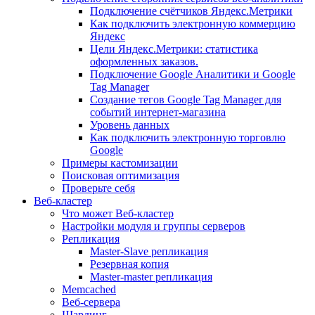
Подключение счётчиков Яндекс.Метрики
Как подключить электронную коммерцию
Яндекс
Цели Яндекс.Метрики: статистика
оформленных заказов.
Подключение Google Аналитики и Google
Tag Manager
Создание тегов Google Tag Manager для
событий интернет-магазина
Уровень данных
Как подключить электронную торговлю
Google
Примеры кастомизации
Поисковая оптимизация
Проверьте себя
Веб-кластер
Что может Веб-кластер
Настройки модуля и группы серверов
Репликация
Master-Slave репликация
Резервная копия
Master-master репликация
Memcached
Веб-сервера
Шардинг