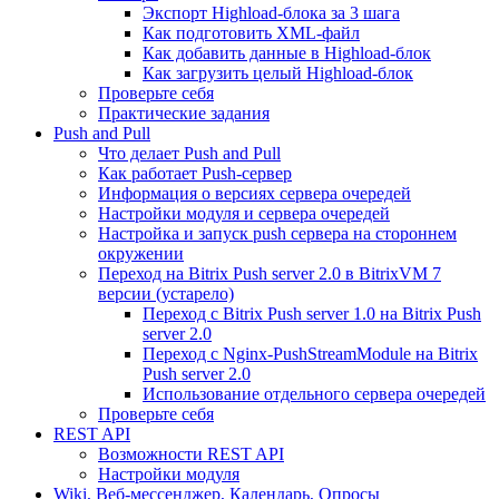
Экспорт Highload-блока за 3 шага
Как подготовить XML-файл
Как добавить данные в Highload-блок
Как загрузить целый Highload-блок
Проверьте себя
Практические задания
Push and Pull
Что делает Push and Pull
Как работает Push-сервер
Информация о версиях сервера очередей
Настройки модуля и сервера очередей
Настройка и запуск push сервера на стороннем
окружении
Переход на Bitrix Push server 2.0 в BitrixVM 7
версии (устарело)
Переход с Bitrix Push server 1.0 на Bitrix Push
server 2.0
Переход с Nginx-PushStreamModule на Bitrix
Push server 2.0
Использование отдельного сервера очередей
Проверьте себя
REST API
Возможности REST API
Настройки модуля
Wiki, Веб-мессенджер, Календарь, Опросы