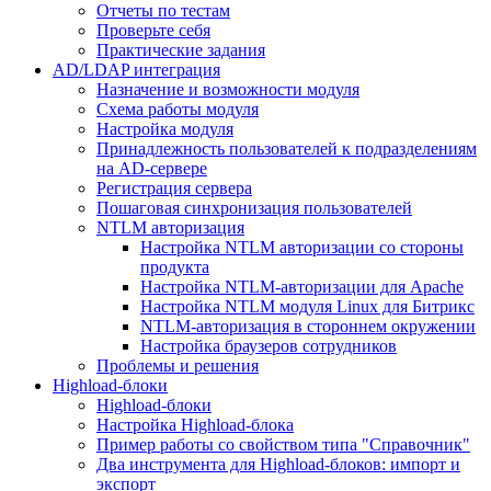
Отчеты по тестам
Проверьте себя
Практические задания
AD/LDAP интеграция
Назначение и возможности модуля
Схема работы модуля
Настройка модуля
Принадлежность пользователей к подразделениям
на AD-сервере
Регистрация сервера
Пошаговая синхронизация пользователей
NTLM авторизация
Настройка NTLM авторизации со стороны
продукта
Настройка NTLM-авторизации для Apache
Настройка NTLM модуля Linux для Битрикс
NTLM-авторизация в стороннем окружении
Настройка браузеров сотрудников
Проблемы и решения
Highload-блоки
Highload-блоки
Настройка Highload-блока
Пример работы со свойством типа "Справочник"
Два инструмента для Highload-блоков: импорт и
экспорт