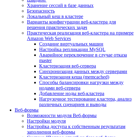
Хранение сессий в базе данных
Безопасность
Локальный кеш в кластере
Варианты конфигурации веб-кластера для
решения практических задач
Практическая реализация веб-кластера на примере
Amazon Web Services
Создание виртуальных машин
Настройка репликации MySQL
Аварийное переключение в случае отказа
master
Кластеризация веб-сервера
Синхронизация данных между серверами
Кластеризация кеша (memcached)
Способы балансировки нагрузки между
нодами веб-сервера
Добавление ноды веб-кластера
Нагрузочное тестирование кластера, анализ
различных сценариев и выводы
Веб-формы
Возможности модуля Веб-формы
Настройки модуля
Настройка доступа к собственным результатам
заполнения веб-формы