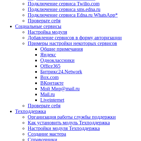
Подключение сервиса Twilio.com
Подключение сервиса sms.edna.ru
Подключение сервиса Edna.ru WhatsApp*
Проверьте себя
Социальные сервисы
Настройка модуля
Добавление сервисов в форму авторизации
Примеры настройки некоторых сервисов
Общие примечания
Яндекс
Одноклассники
Office365
Битрикс24.Network
Box.com
ВКонтакте
Мой Мир@mail.ru
Mail.ru
Liveinternet
Проверьте себя
Техподдержка
Организация работы службы поддержки
Как установить модуль Техподдержка
Настройки модуля Техподдержка
Создание мастера
Справочники