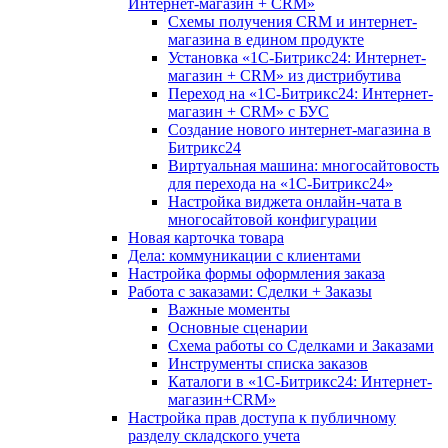
Интернет-магазин + CRM»
Схемы получения CRM и интернет-
магазина в едином продукте
Установка «1С-Битрикс24: Интернет-
магазин + CRM» из дистрибутива
Переход на «1С-Битрикс24: Интернет-
магазин + CRM» с БУС
Создание нового интернет-магазина в
Битрикс24
Виртуальная машина: многосайтовость
для перехода на «1С-Битрикс24»
Настройка виджета онлайн-чата в
многосайтовой конфигурации
Новая карточка товара
Дела: коммуникации с клиентами
Настройка формы оформления заказа
Работа с заказами: Сделки + Заказы
Важные моменты
Основные сценарии
Схема работы со Сделками и Заказами
Инструменты списка заказов
Каталоги в «1С-Битрикс24: Интернет-
магазин+CRM»
Настройка прав доступа к публичному
разделу складского учета