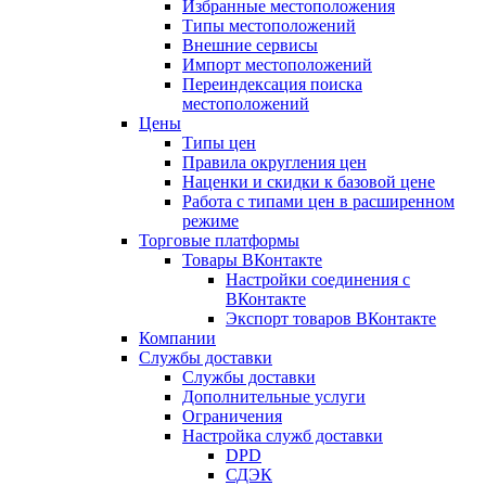
Избранные местоположения
Типы местоположений
Внешние сервисы
Импорт местоположений
Переиндексация поиска
местоположений
Цены
Типы цен
Правила округления цен
Наценки и скидки к базовой цене
Работа с типами цен в расширенном
режиме
Торговые платформы
Товары ВКонтакте
Настройки соединения с
ВКонтакте
Экспорт товаров ВКонтакте
Компании
Службы доставки
Службы доставки
Дополнительные услуги
Ограничения
Настройка служб доставки
DPD
СДЭК