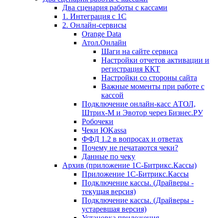
Два сценария работы с кассами
1. Интеграция с 1С
2. Онлайн-сервисы
Orange Data
Атол.Онлайн
Шаги на сайте сервиса
Настройки отчетов активации и
регистрация ККТ
Настройки со стороны сайта
Важные моменты при работе с
кассой
Подключение онлайн-касс АТОЛ,
Штрих-М и Эвотор через Бизнес.РУ
Робочеки
Чеки ЮKassa
ФФД 1.2 в вопросах и ответах
Почему не печатаются чеки?
Данные по чеку
Архив (приложение 1С-Битрикс.Кассы)
Приложение 1С-Битрикс.Кассы
Подключение кассы. (Драйверы -
текущая версия)
Подключение кассы. (Драйверы -
устаревшая версия)
Установка приложения