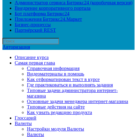
Администратор сервиса Битрикс24 (коробочная версия)
Внедрение корпоративного портала
Бот платформа Битрикс24
Приложения Битрикс24.Маркет
Бизнес-процессы
Партнёрский REST
Авторизация
Описание курса
Самая первая глава
Справочная информация
Видеоматериалы в помощь
Как отформатирован текст в курсе
Где практиковаться и выполнять задания
Типовые задачи администратора интернет-
магазина
Основные задачи менеджера интернет-магазина
Типовые действия на сайте
Как узнать редакцию продукта
Глоссарий
Валюты
Настройки модуля Валюты
Валюты