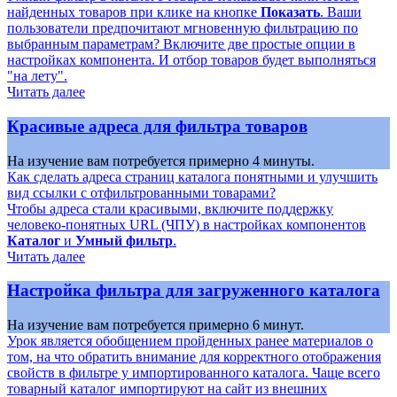
найденных товаров при клике на кнопке
Показать
. Ваши
пользователи предпочитают мгновенную фильтрацию по
выбранным параметрам? Включите две простые опции в
настройках компонента. И отбор товаров будет выполняться
"на лету".
Читать далее
Красивые адреса для фильтра товаров
На изучение вам потребуется примерно 4 минуты.
Как сделать адреса страниц каталога понятными и улучшить
вид ссылки с отфильтрованными товарами?
Чтобы адреса стали красивыми, включите поддержку
человеко-понятных URL (ЧПУ) в настройках компонентов
Каталог
и
Умный фильтр
.
Читать далее
Настройка фильтра для загруженного каталога
На изучение вам потребуется примерно 6 минут.
Урок является обобщением пройденных ранее материалов о
том, на что обратить внимание для корректного отображения
свойств в фильтре у импортированного каталога. Чаще всего
товарный каталог импортируют на сайт из внешних