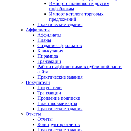
Импорт с привязкой к другим
инфоблокам
Импорт каталога торговых
предложений
Практические задания
Аффилиаты
Аффилиаты
Планы
Создание аффилиатов
Калькуляция
Пирамида
Транзакции
Работа с аффилиатами в публичной части
сайта
Практические задания
Покупатели
Покупатели
Транзакции
Продление подписки
Пластиковые карты
Практические задания
Отчеты
Отчеты
Конструктор отчетов
Практические задания