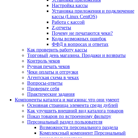
Настройка кассы
Установка приложения и подключение
кассы (Linux CentOS)
Работа с кассой
Z-отчеты
Почему не печатаются чеки?
Коды возможных ошибок
ФФД в вопросах и ответах
Как проверить работу кассы
Торговый день магазина. Продажи и возвраты
Контроль чеков
Ручная печать чеков
Чеки оплаты и отгрузки
Агентская схема в чеках
Вопросы-ответы
Проверьте себя
Практические задания
Компоненты каталога и магазина: что они умеют
Основная страница элемента среди дублей
Как улучшить внешний вид каталога товаров
Показ товаров по встроенному фильтру
Персональный раздел пользователя
Возможности персонального раздела
Комплексный компонент Персональный