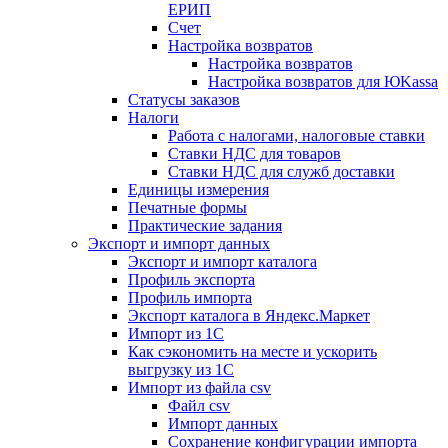
ЕРИП
Счет
Настройка возвратов
Настройка возвратов
Настройка возвратов для ЮKassa
Статусы заказов
Налоги
Работа с налогами, налоговые ставки
Ставки НДС для товаров
Ставки НДС для служб доставки
Единицы измерения
Печатные формы
Практические задания
Экспорт и импорт данных
Экспорт и импорт каталога
Профиль экспорта
Профиль импорта
Экспорт каталога в Яндекс.Маркет
Импорт из 1С
Как сэкономить на месте и ускорить
выгрузку из 1С
Импорт из файла csv
Файл csv
Импорт данных
Сохранение конфигурации импорта