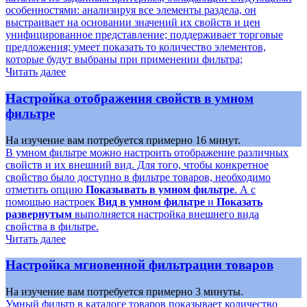
особенностями: анализируя все элементы раздела, он
выстраивает на основании значений их свойств и цен
унифицированное представление; поддерживает торговые
предложения; умеет показать то количество элементов,
которые будут выбраны при применении фильтра;
Читать далее
Настройка отображения свойств в умном
фильтре
На изучение вам потребуется примерно 16 минут.
В умном фильтре можно настроить отображение различных
свойств и их внешний вид. Для того, чтобы конкретное
свойство было доступно в фильтре товаров, необходимо
отметить опцию
Показывать в умном фильтре
. А с
помощью настроек
Вид в умном фильтре
и
Показать
развернутым
выполняется настройка внешнего вида
свойства в фильтре.
Читать далее
Настройка мгновенной фильтрации товаров
На изучение вам потребуется примерно 3 минуты.
Умный фильтр в каталоге товаров показывает количество