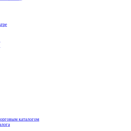
ьтре
а
в
торговым каталогом
алога