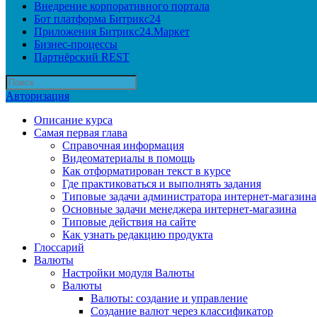
Внедрение корпоративного портала
Бот платформа Битрикс24
Приложения Битрикс24.Маркет
Бизнес-процессы
Партнёрский REST
Авторизация
Описание курса
Самая первая глава
Справочная информация
Видеоматериалы в помощь
Как отформатирован текст в курсе
Где практиковаться и выполнять задания
Типовые задачи администратора интернет-магазина
Основные задачи менеджера интернет-магазина
Типовые действия на сайте
Как узнать редакцию продукта
Глоссарий
Валюты
Настройки модуля Валюты
Валюты
Валюты: создание и управление
Создание валют через классификатор