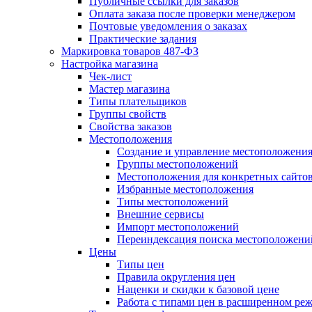
Публичные ссылки для заказов
Оплата заказа после проверки менеджером
Почтовые уведомления о заказах
Практические задания
Маркировка товаров 487-ФЗ
Настройка магазина
Чек-лист
Мастер магазина
Типы плательщиков
Группы свойств
Свойства заказов
Местоположения
Создание и управление местоположени
Группы местоположений
Местоположения для конкретных сайто
Избранные местоположения
Типы местоположений
Внешние сервисы
Импорт местоположений
Переиндексация поиска местоположени
Цены
Типы цен
Правила округления цен
Наценки и скидки к базовой цене
Работа с типами цен в расширенном ре