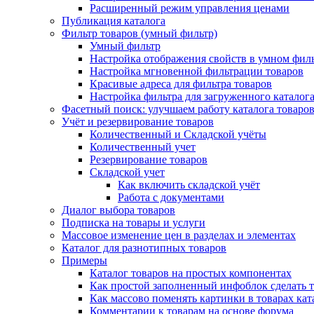
Расширенный режим управления ценами
Публикация каталога
Фильтр товаров (умный фильтр)
Умный фильтр
Настройка отображения свойств в умном фил
Настройка мгновенной фильтрации товаров
Красивые адреса для фильтра товаров
Настройка фильтра для загруженного каталог
Фасетный поиск: улучшаем работу каталога товаро
Учёт и резервирование товаров
Количественный и Складской учёты
Количественный учет
Резервирование товаров
Складской учет
Как включить складской учёт
Работа с документами
Диалог выбора товаров
Подписка на товары и услуги
Массовое изменение цен в разделах и элементах
Каталог для разнотипных товаров
Примеры
Каталог товаров на простых компонентах
Как простой заполненный инфоблок сделать 
Как массово поменять картинки в товарах кат
Комментарии к товарам на основе форума