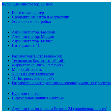
Курс: Администратор. Бизнес
Контент-менеджер
Продвижение сайта и Маркетинг
Установка и настройка
Администратор. Базовый
Администратор. Модули
Администратор. Бизнес
Интеграция с 1С
Разработчик Bitrix Framework
Технология Композитный сайт
Маркетплейс Bitrix Framework
Многосайтовость
Vue.js и Bitrix Framework
1С-Битрикс: Энтерпрайз
Разработка и эксплуатация высоконагруженных проектов
Курс для хостеров
Виртуальная машина BitrixVM
Администратор сервиса Битрикс24 (коробочная версия)