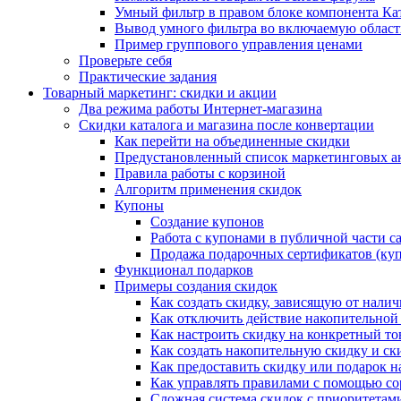
Умный фильтр в правом блоке компонента Ка
Вывод умного фильтра во включаемую област
Пример группового управления ценами
Проверьте себя
Практические задания
Товарный маркетинг: скидки и акции
Два режима работы Интернет-магазина
Скидки каталога и магазина после конвертации
Как перейти на объединенные скидки
Предустановленный список маркетинговых а
Правила работы с корзиной
Алгоритм применения скидок
Купоны
Создание купонов
Работа с купонами в публичной части с
Продажа подарочных сертификатов (ку
Функционал подарков
Примеры создания скидок
Как создать скидку, зависящую от налич
Как отключить действие накопительной
Как настроить скидку на конкретный то
Как создать накопительную скидку и ск
Как предоставить скидку или подарок н
Как управлять правилами с помощью с
Сложная система скидок с приоритетам