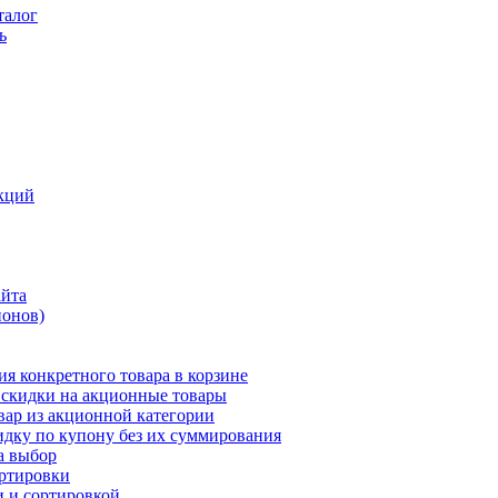
талог
ь
кций
айта
понов)
ия конкретного товара в корзине
 скидки на акционные товары
вар из акционной категории
идку по купону без их суммирования
а выбор
ортировки
и и сортировкой