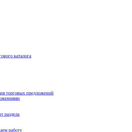
гового каталога
ия торговых предложений
ложениями
т раздела
чаем работу