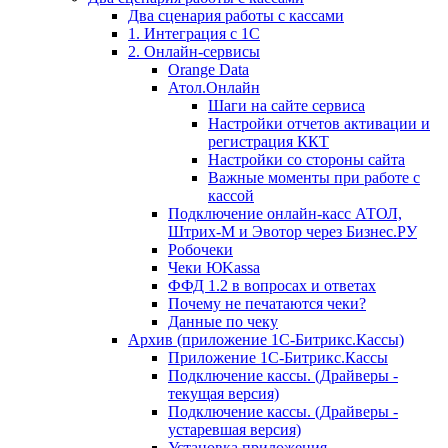
Два сценария работы с кассами
1. Интеграция с 1С
2. Онлайн-сервисы
Orange Data
Атол.Онлайн
Шаги на сайте сервиса
Настройки отчетов активации и
регистрация ККТ
Настройки со стороны сайта
Важные моменты при работе с
кассой
Подключение онлайн-касс АТОЛ,
Штрих-М и Эвотор через Бизнес.РУ
Робочеки
Чеки ЮKassa
ФФД 1.2 в вопросах и ответах
Почему не печатаются чеки?
Данные по чеку
Архив (приложение 1С-Битрикс.Кассы)
Приложение 1С-Битрикс.Кассы
Подключение кассы. (Драйверы -
текущая версия)
Подключение кассы. (Драйверы -
устаревшая версия)
Установка приложения