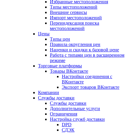
Избранные местоположения
Типы местоположений
Внешние сервисы
Импорт местоположений
Переиндексация поиска
местоположений
Цены
Типы цен
Правила округления цен
Наценки и скидки к базовой цене
Работа с типами цен в расширенном
режиме
Торговые платформы
Товары ВКонтакте
Настройки соединения с
ВКонтакте
Экспорт товаров ВКонтакте
Компании
Службы доставки
Службы доставки
Дополнительные услуги
Ограничения
Настройка служб доставки
DPD
СДЭК