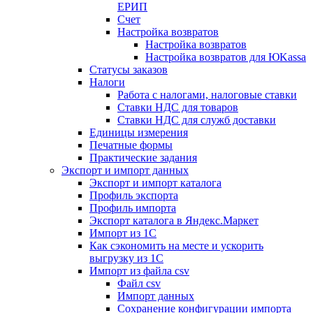
ЕРИП
Счет
Настройка возвратов
Настройка возвратов
Настройка возвратов для ЮKassa
Статусы заказов
Налоги
Работа с налогами, налоговые ставки
Ставки НДС для товаров
Ставки НДС для служб доставки
Единицы измерения
Печатные формы
Практические задания
Экспорт и импорт данных
Экспорт и импорт каталога
Профиль экспорта
Профиль импорта
Экспорт каталога в Яндекс.Маркет
Импорт из 1С
Как сэкономить на месте и ускорить
выгрузку из 1С
Импорт из файла csv
Файл csv
Импорт данных
Сохранение конфигурации импорта