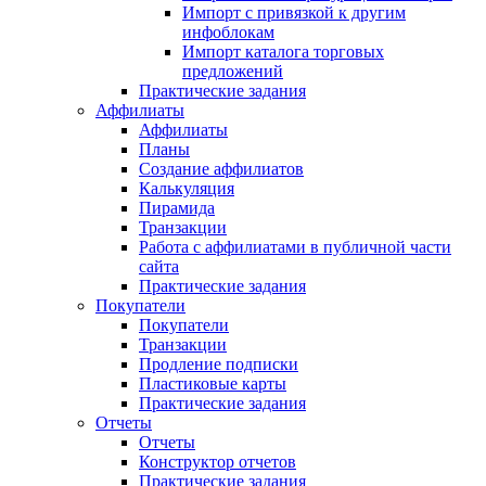
Импорт с привязкой к другим
инфоблокам
Импорт каталога торговых
предложений
Практические задания
Аффилиаты
Аффилиаты
Планы
Создание аффилиатов
Калькуляция
Пирамида
Транзакции
Работа с аффилиатами в публичной части
сайта
Практические задания
Покупатели
Покупатели
Транзакции
Продление подписки
Пластиковые карты
Практические задания
Отчеты
Отчеты
Конструктор отчетов
Практические задания