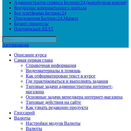
Администратор сервиса Битрикс24 (коробочная версия)
Внедрение корпоративного портала
Бот платформа Битрикс24
Приложения Битрикс24.Маркет
Бизнес-процессы
Партнёрский REST
Авторизация
Описание курса
Самая первая глава
Справочная информация
Видеоматериалы в помощь
Как отформатирован текст в курсе
Где практиковаться и выполнять задания
Типовые задачи администратора интернет-
магазина
Основные задачи менеджера интернет-магазина
Типовые действия на сайте
Как узнать редакцию продукта
Глоссарий
Валюты
Настройки модуля Валюты
Валюты