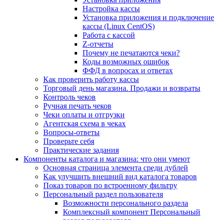
Настройка кассы
Установка приложения и подключение
кассы (Linux CentOS)
Работа с кассой
Z-отчеты
Почему не печатаются чеки?
Коды возможных ошибок
ФФД в вопросах и ответах
Как проверить работу кассы
Торговый день магазина. Продажи и возвраты
Контроль чеков
Ручная печать чеков
Чеки оплаты и отгрузки
Агентская схема в чеках
Вопросы-ответы
Проверьте себя
Практические задания
Компоненты каталога и магазина: что они умеют
Основная страница элемента среди дублей
Как улучшить внешний вид каталога товаров
Показ товаров по встроенному фильтру
Персональный раздел пользователя
Возможности персонального раздела
Комплексный компонент Персональный