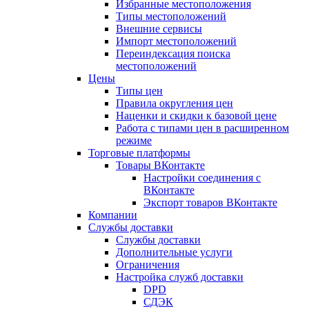
Избранные местоположения
Типы местоположений
Внешние сервисы
Импорт местоположений
Переиндексация поиска
местоположений
Цены
Типы цен
Правила округления цен
Наценки и скидки к базовой цене
Работа с типами цен в расширенном
режиме
Торговые платформы
Товары ВКонтакте
Настройки соединения с
ВКонтакте
Экспорт товаров ВКонтакте
Компании
Службы доставки
Службы доставки
Дополнительные услуги
Ограничения
Настройка служб доставки
DPD
СДЭК