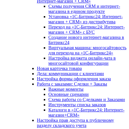
Интернет-магазин + CRM»
Схемы получения CRM и интернет-
магазина в едином продукте
Установка «1С-Битрикс24: Интернет-
магазин + CRM» из дистрибутива
Переход на «1С-Битрикс24: Интернет-
магазин + CRM» с БУС
Создание нового интернет-магазина в
Битрикс24
Виртуальная машина: многосайтовость
для перехода на «1С-Битрикс24»
Настройка виджета онлайн-чата в
многосайтовой конфигурации
Новая карточка товара
Дела: коммуникации с клиентами
Настройка формы оформления заказа
Работа с заказами: Сделки + Заказы
Важные моменты
Основные сценарии
Схема работы со Сделками и Заказами
Инструменты списка заказов
Каталоги в «1С-Битрикс24: Интернет-
магазин+CRM»
Настройка прав доступа к публичному
разделу складского учета