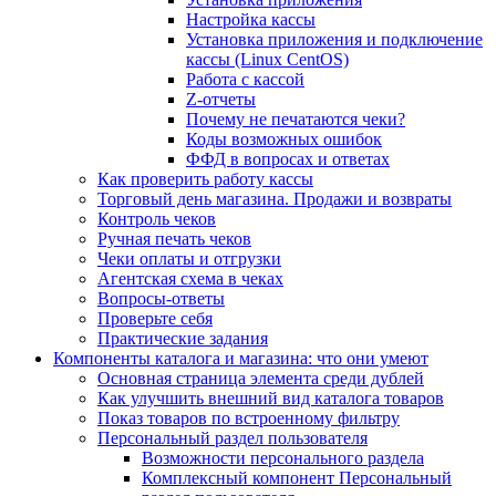
Настройка кассы
Установка приложения и подключение
кассы (Linux CentOS)
Работа с кассой
Z-отчеты
Почему не печатаются чеки?
Коды возможных ошибок
ФФД в вопросах и ответах
Как проверить работу кассы
Торговый день магазина. Продажи и возвраты
Контроль чеков
Ручная печать чеков
Чеки оплаты и отгрузки
Агентская схема в чеках
Вопросы-ответы
Проверьте себя
Практические задания
Компоненты каталога и магазина: что они умеют
Основная страница элемента среди дублей
Как улучшить внешний вид каталога товаров
Показ товаров по встроенному фильтру
Персональный раздел пользователя
Возможности персонального раздела
Комплексный компонент Персональный