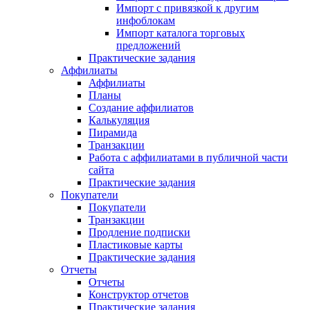
Импорт с привязкой к другим
инфоблокам
Импорт каталога торговых
предложений
Практические задания
Аффилиаты
Аффилиаты
Планы
Создание аффилиатов
Калькуляция
Пирамида
Транзакции
Работа с аффилиатами в публичной части
сайта
Практические задания
Покупатели
Покупатели
Транзакции
Продление подписки
Пластиковые карты
Практические задания
Отчеты
Отчеты
Конструктор отчетов
Практические задания