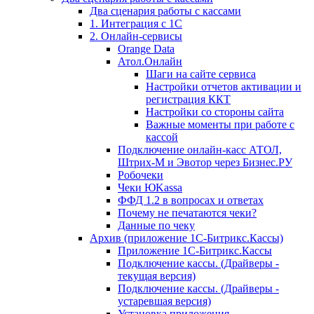
Два сценария работы с кассами
1. Интеграция с 1С
2. Онлайн-сервисы
Orange Data
Атол.Онлайн
Шаги на сайте сервиса
Настройки отчетов активации и
регистрация ККТ
Настройки со стороны сайта
Важные моменты при работе с
кассой
Подключение онлайн-касс АТОЛ,
Штрих-М и Эвотор через Бизнес.РУ
Робочеки
Чеки ЮKassa
ФФД 1.2 в вопросах и ответах
Почему не печатаются чеки?
Данные по чеку
Архив (приложение 1С-Битрикс.Кассы)
Приложение 1С-Битрикс.Кассы
Подключение кассы. (Драйверы -
текущая версия)
Подключение кассы. (Драйверы -
устаревшая версия)
Установка приложения