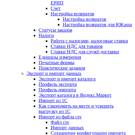
ЕРИП
Счет
Настройка возвратов
Настройка возвратов
Настройка возвратов для ЮKassa
Статусы заказов
Налоги
Работа с налогами, налоговые ставки
Ставки НДС для товаров
Ставки НДС для служб доставки
Единицы измерения
Печатные формы
Практические задания
Экспорт и импорт данных
Экспорт и импорт каталога
Профиль экспорта
Профиль импорта
Экспорт каталога в Яндекс.Маркет
Импорт из 1С
Как сэкономить на месте и ускорить
выгрузку из 1С
Импорт из файла csv
Файл csv
Импорт данных
Сохранение конфигурации импорта