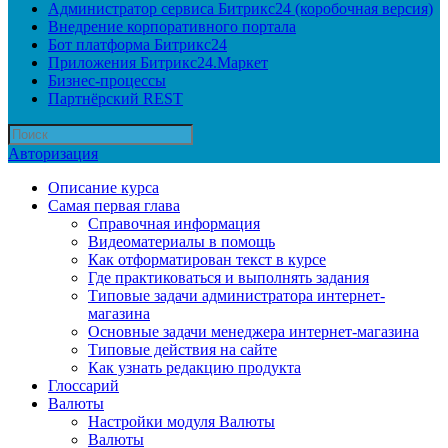
Администратор сервиса Битрикс24 (коробочная версия)
Внедрение корпоративного портала
Бот платформа Битрикс24
Приложения Битрикс24.Маркет
Бизнес-процессы
Партнёрский REST
Авторизация
Описание курса
Самая первая глава
Справочная информация
Видеоматериалы в помощь
Как отформатирован текст в курсе
Где практиковаться и выполнять задания
Типовые задачи администратора интернет-
магазина
Основные задачи менеджера интернет-магазина
Типовые действия на сайте
Как узнать редакцию продукта
Глоссарий
Валюты
Настройки модуля Валюты
Валюты