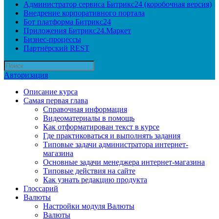
Администратор сервиса Битрикс24 (коробочная версия)
Внедрение корпоративного портала
Бот платформа Битрикс24
Приложения Битрикс24.Маркет
Бизнес-процессы
Партнёрский REST
Авторизация
Описание курса
Самая первая глава
Справочная информация
Видеоматериалы в помощь
Как отформатирован текст в курсе
Где практиковаться и выполнять задания
Типовые задачи администратора интернет-
магазина
Основные задачи менеджера интернет-магазина
Типовые действия на сайте
Как узнать редакцию продукта
Глоссарий
Валюты
Настройки модуля Валюты
Валюты