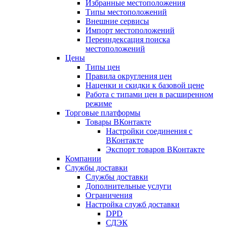
Избранные местоположения
Типы местоположений
Внешние сервисы
Импорт местоположений
Переиндексация поиска
местоположений
Цены
Типы цен
Правила округления цен
Наценки и скидки к базовой цене
Работа с типами цен в расширенном
режиме
Торговые платформы
Товары ВКонтакте
Настройки соединения с
ВКонтакте
Экспорт товаров ВКонтакте
Компании
Службы доставки
Службы доставки
Дополнительные услуги
Ограничения
Настройка служб доставки
DPD
СДЭК