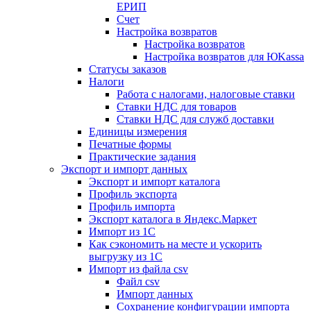
ЕРИП
Счет
Настройка возвратов
Настройка возвратов
Настройка возвратов для ЮKassa
Статусы заказов
Налоги
Работа с налогами, налоговые ставки
Ставки НДС для товаров
Ставки НДС для служб доставки
Единицы измерения
Печатные формы
Практические задания
Экспорт и импорт данных
Экспорт и импорт каталога
Профиль экспорта
Профиль импорта
Экспорт каталога в Яндекс.Маркет
Импорт из 1С
Как сэкономить на месте и ускорить
выгрузку из 1С
Импорт из файла csv
Файл csv
Импорт данных
Сохранение конфигурации импорта