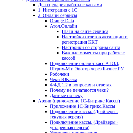
Два сценария работы с кассами
1. Интеграция с 1С
2. Онлайн-сервисы
Orange Data
Атол.Онлайн
Шаги на сайте сервиса
Настройки отчетов активации и
регистрация ККТ
Настройки со стороны сайта
Важные моменты при работе с
кассой
Подключение онлайн-касс АТОЛ,
Штрих-М и Эвотор через Бизнес.РУ
Робочеки
Чеки ЮKassa
ФФД 1.2 в вопросах и ответах
Почему не печатаются чеки?
Данные по чеку
Архив (приложение 1С-Битрикс.Кассы)
Приложение 1С-Битрикс.Кассы
Подключение кассы. (Драйверы -
текущая версия)
Подключение кассы. (Драйверы -
устаревшая версия)
Установка приложения