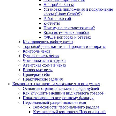
Настройка кассы
Установка приложения и подключение
кассы (Linux CentOS)
Работа с кассой
Z-отчеты
Почему не печатаются чеки?
Коды возможных ошибок
ФФД в вопросах и ответах
Как проверить работу кассы
Торговый день магазина. Продажи и возвраты
Контроль чеков
Ручная печать чеков
Чеки оплаты и отгрузки
Агентская схема в чеках
Вопросы-ответы
Проверьте себя
Практические задания
Компоненты каталога и магазина: что они умеют
Основная страница элемента среди дублей
Как улучшить внешний вид каталога товаров
Показ товаров по встроенному фильтру
Персональный раздел пользователя
Возможности персонального раздела
Комплексный компонент Персональный