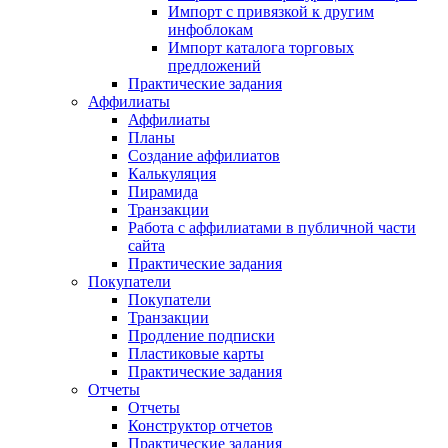
Импорт с привязкой к другим
инфоблокам
Импорт каталога торговых
предложений
Практические задания
Аффилиаты
Аффилиаты
Планы
Создание аффилиатов
Калькуляция
Пирамида
Транзакции
Работа с аффилиатами в публичной части
сайта
Практические задания
Покупатели
Покупатели
Транзакции
Продление подписки
Пластиковые карты
Практические задания
Отчеты
Отчеты
Конструктор отчетов
Практические задания