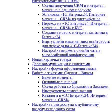
Интернет-магазин + CRM»
Схемы получения CRM и интернет-
магазина в едином продукте
Установка «1С-Битрикс24: Интернет-
магазин + CRM» из дистрибутива
Переход на «1С-Битрикс24: Интернет-
магазин + CRM» с БУС
Создание нового интернет-магазина в
Битрикс24
Виртуальная машина: многосайтовость
для перехода на «1С-Битрикс24»
Настройка виджета онлайн-чата в
многосайтовой конфигурации
Новая карточка товара
Дела: коммуникации с клиентами
Настройка формы оформления заказа
Работа с заказами: Сделки + Заказы
Важные моменты
Основные сценарии
Схема работы со Сделками и Заказами
Инструменты списка заказов
Каталоги в «1С-Битрикс24: Интернет-
магазин+CRM»
Настройка прав доступа к публичному
разделу складского учета