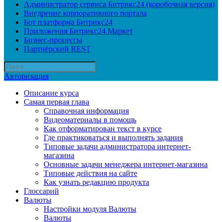
Администратор сервиса Битрикс24 (коробочная версия)
Внедрение корпоративного портала
Бот платформа Битрикс24
Приложения Битрикс24.Маркет
Бизнес-процессы
Партнёрский REST
Авторизация
Описание курса
Самая первая глава
Справочная информация
Видеоматериалы в помощь
Как отформатирован текст в курсе
Где практиковаться и выполнять задания
Типовые задачи администратора интернет-
магазина
Основные задачи менеджера интернет-магазина
Типовые действия на сайте
Как узнать редакцию продукта
Глоссарий
Валюты
Настройки модуля Валюты
Валюты