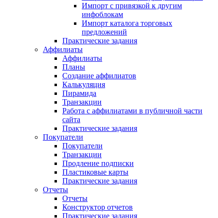
Импорт с привязкой к другим
инфоблокам
Импорт каталога торговых
предложений
Практические задания
Аффилиаты
Аффилиаты
Планы
Создание аффилиатов
Калькуляция
Пирамида
Транзакции
Работа с аффилиатами в публичной части
сайта
Практические задания
Покупатели
Покупатели
Транзакции
Продление подписки
Пластиковые карты
Практические задания
Отчеты
Отчеты
Конструктор отчетов
Практические задания