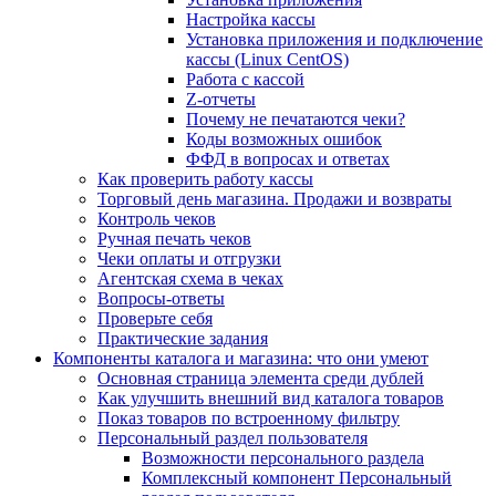
Настройка кассы
Установка приложения и подключение
кассы (Linux CentOS)
Работа с кассой
Z-отчеты
Почему не печатаются чеки?
Коды возможных ошибок
ФФД в вопросах и ответах
Как проверить работу кассы
Торговый день магазина. Продажи и возвраты
Контроль чеков
Ручная печать чеков
Чеки оплаты и отгрузки
Агентская схема в чеках
Вопросы-ответы
Проверьте себя
Практические задания
Компоненты каталога и магазина: что они умеют
Основная страница элемента среди дублей
Как улучшить внешний вид каталога товаров
Показ товаров по встроенному фильтру
Персональный раздел пользователя
Возможности персонального раздела
Комплексный компонент Персональный