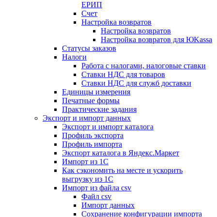
ЕРИП
Счет
Настройка возвратов
Настройка возвратов
Настройка возвратов для ЮKassa
Статусы заказов
Налоги
Работа с налогами, налоговые ставки
Ставки НДС для товаров
Ставки НДС для служб доставки
Единицы измерения
Печатные формы
Практические задания
Экспорт и импорт данных
Экспорт и импорт каталога
Профиль экспорта
Профиль импорта
Экспорт каталога в Яндекс.Маркет
Импорт из 1С
Как сэкономить на месте и ускорить
выгрузку из 1С
Импорт из файла csv
Файл csv
Импорт данных
Сохранение конфигурации импорта