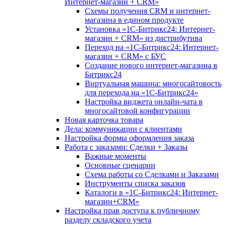
Интернет-магазин + CRM»
Схемы получения CRM и интернет-
магазина в едином продукте
Установка «1С-Битрикс24: Интернет-
магазин + CRM» из дистрибутива
Переход на «1С-Битрикс24: Интернет-
магазин + CRM» с БУС
Создание нового интернет-магазина в
Битрикс24
Виртуальная машина: многосайтовость
для перехода на «1С-Битрикс24»
Настройка виджета онлайн-чата в
многосайтовой конфигурации
Новая карточка товара
Дела: коммуникации с клиентами
Настройка формы оформления заказа
Работа с заказами: Сделки + Заказы
Важные моменты
Основные сценарии
Схема работы со Сделками и Заказами
Инструменты списка заказов
Каталоги в «1С-Битрикс24: Интернет-
магазин+CRM»
Настройка прав доступа к публичному
разделу складского учета