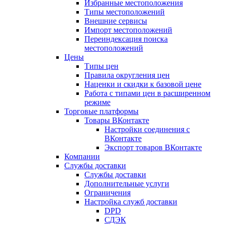
Избранные местоположения
Типы местоположений
Внешние сервисы
Импорт местоположений
Переиндексация поиска
местоположений
Цены
Типы цен
Правила округления цен
Наценки и скидки к базовой цене
Работа с типами цен в расширенном
режиме
Торговые платформы
Товары ВКонтакте
Настройки соединения с
ВКонтакте
Экспорт товаров ВКонтакте
Компании
Службы доставки
Службы доставки
Дополнительные услуги
Ограничения
Настройка служб доставки
DPD
СДЭК