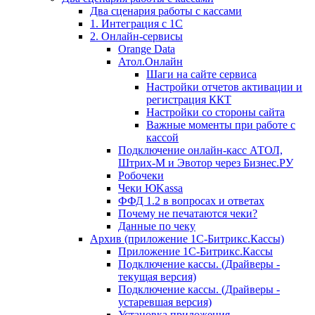
Два сценария работы с кассами
1. Интеграция с 1С
2. Онлайн-сервисы
Orange Data
Атол.Онлайн
Шаги на сайте сервиса
Настройки отчетов активации и
регистрация ККТ
Настройки со стороны сайта
Важные моменты при работе с
кассой
Подключение онлайн-касс АТОЛ,
Штрих-М и Эвотор через Бизнес.РУ
Робочеки
Чеки ЮKassa
ФФД 1.2 в вопросах и ответах
Почему не печатаются чеки?
Данные по чеку
Архив (приложение 1С-Битрикс.Кассы)
Приложение 1С-Битрикс.Кассы
Подключение кассы. (Драйверы -
текущая версия)
Подключение кассы. (Драйверы -
устаревшая версия)
Установка приложения