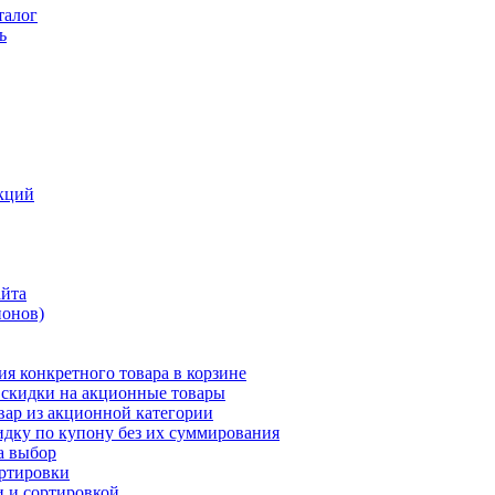
талог
ь
кций
айта
понов)
ия конкретного товара в корзине
 скидки на акционные товары
вар из акционной категории
идку по купону без их суммирования
а выбор
ортировки
и и сортировкой