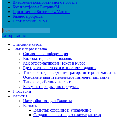
Внедрение корпоративного портала
Бот платформа Битрикс24
Приложения Битрикс24.Маркет
Бизнес-процессы
Партнёрский REST
Авторизация
Описание курса
Самая первая глава
Справочная информация
Видеоматериалы в помощь
Как отформатирован текст в курсе
Где практиковаться и выполнять задания
Типовые задачи администратора интернет-магазина
Основные задачи менеджера интернет-магазина
Типовые действия на сайте
Как узнать редакцию продукта
Глоссарий
Валюты
Настройки модуля Валюты
Валюты
Валюты: создание и управление
Создание валют через классификатор