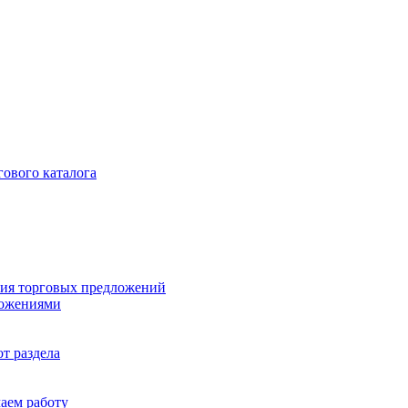
гового каталога
ия торговых предложений
ложениями
т раздела
чаем работу