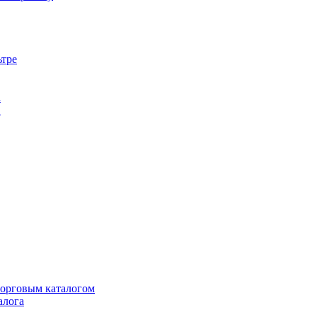
ьтре
а
в
торговым каталогом
алога