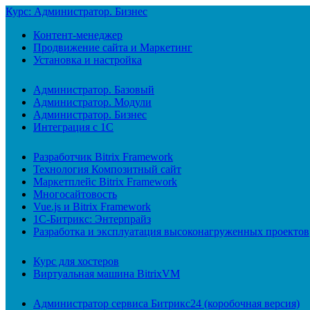
Курс: Администратор. Бизнес
Контент-менеджер
Продвижение сайта и Маркетинг
Установка и настройка
Администратор. Базовый
Администратор. Модули
Администратор. Бизнес
Интеграция с 1С
Разработчик Bitrix Framework
Технология Композитный сайт
Маркетплейс Bitrix Framework
Многосайтовость
Vue.js и Bitrix Framework
1С-Битрикс: Энтерпрайз
Разработка и эксплуатация высоконагруженных проектов
Курс для хостеров
Виртуальная машина BitrixVM
Администратор сервиса Битрикс24 (коробочная версия)