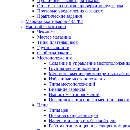
Публичные ссылки для заказов
Оплата заказа после проверки менеджером
Почтовые уведомления о заказах
Практические задания
Маркировка товаров 487-ФЗ
Настройка магазина
Чек-лист
Мастер магазина
Типы плательщиков
Группы свойств
Свойства заказов
Местоположения
Создание и управление местоположени
Группы местоположений
Местоположения для конкретных сайто
Избранные местоположения
Типы местоположений
Внешние сервисы
Импорт местоположений
Переиндексация поиска местоположени
Цены
Типы цен
Правила округления цен
Наценки и скидки к базовой цене
Работа с типами цен в расширенном ре