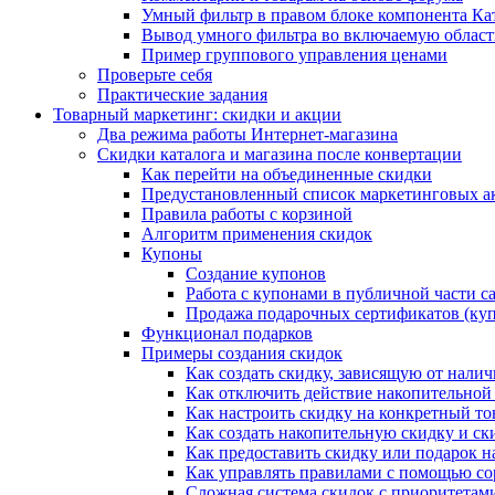
Умный фильтр в правом блоке компонента Ка
Вывод умного фильтра во включаемую област
Пример группового управления ценами
Проверьте себя
Практические задания
Товарный маркетинг: скидки и акции
Два режима работы Интернет-магазина
Скидки каталога и магазина после конвертации
Как перейти на объединенные скидки
Предустановленный список маркетинговых а
Правила работы с корзиной
Алгоритм применения скидок
Купоны
Создание купонов
Работа с купонами в публичной части с
Продажа подарочных сертификатов (ку
Функционал подарков
Примеры создания скидок
Как создать скидку, зависящую от налич
Как отключить действие накопительной
Как настроить скидку на конкретный то
Как создать накопительную скидку и ск
Как предоставить скидку или подарок н
Как управлять правилами с помощью с
Сложная система скидок с приоритетам