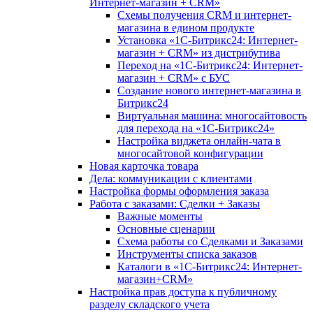
Интернет-магазин + CRM»
Схемы получения CRM и интернет-
магазина в едином продукте
Установка «1С-Битрикс24: Интернет-
магазин + CRM» из дистрибутива
Переход на «1С-Битрикс24: Интернет-
магазин + CRM» с БУС
Создание нового интернет-магазина в
Битрикс24
Виртуальная машина: многосайтовость
для перехода на «1С-Битрикс24»
Настройка виджета онлайн-чата в
многосайтовой конфигурации
Новая карточка товара
Дела: коммуникации с клиентами
Настройка формы оформления заказа
Работа с заказами: Сделки + Заказы
Важные моменты
Основные сценарии
Схема работы со Сделками и Заказами
Инструменты списка заказов
Каталоги в «1С-Битрикс24: Интернет-
магазин+CRM»
Настройка прав доступа к публичному
разделу складского учета