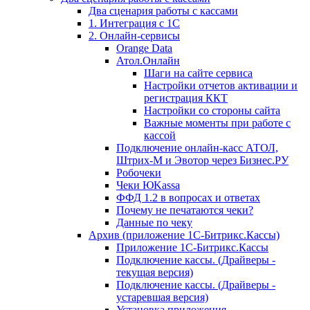
Два сценария работы с кассами
1. Интеграция с 1С
2. Онлайн-сервисы
Orange Data
Атол.Онлайн
Шаги на сайте сервиса
Настройки отчетов активации и
регистрация ККТ
Настройки со стороны сайта
Важные моменты при работе с
кассой
Подключение онлайн-касс АТОЛ,
Штрих-М и Эвотор через Бизнес.РУ
Робочеки
Чеки ЮKassa
ФФД 1.2 в вопросах и ответах
Почему не печатаются чеки?
Данные по чеку
Архив (приложение 1С-Битрикс.Кассы)
Приложение 1С-Битрикс.Кассы
Подключение кассы. (Драйверы -
текущая версия)
Подключение кассы. (Драйверы -
устаревшая версия)
Установка приложения