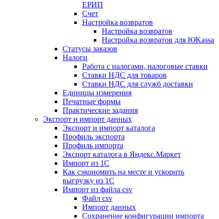
ЕРИП
Счет
Настройка возвратов
Настройка возвратов
Настройка возвратов для ЮKassa
Статусы заказов
Налоги
Работа с налогами, налоговые ставки
Ставки НДС для товаров
Ставки НДС для служб доставки
Единицы измерения
Печатные формы
Практические задания
Экспорт и импорт данных
Экспорт и импорт каталога
Профиль экспорта
Профиль импорта
Экспорт каталога в Яндекс.Маркет
Импорт из 1С
Как сэкономить на месте и ускорить
выгрузку из 1С
Импорт из файла csv
Файл csv
Импорт данных
Сохранение конфигурации импорта