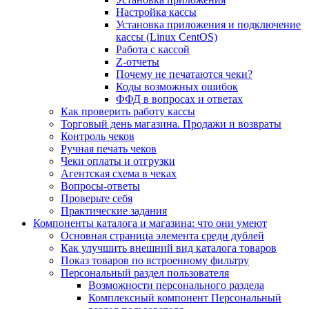
Настройка кассы
Установка приложения и подключение
кассы (Linux CentOS)
Работа с кассой
Z-отчеты
Почему не печатаются чеки?
Коды возможных ошибок
ФФД в вопросах и ответах
Как проверить работу кассы
Торговый день магазина. Продажи и возвраты
Контроль чеков
Ручная печать чеков
Чеки оплаты и отгрузки
Агентская схема в чеках
Вопросы-ответы
Проверьте себя
Практические задания
Компоненты каталога и магазина: что они умеют
Основная страница элемента среди дублей
Как улучшить внешний вид каталога товаров
Показ товаров по встроенному фильтру
Персональный раздел пользователя
Возможности персонального раздела
Комплексный компонент Персональный