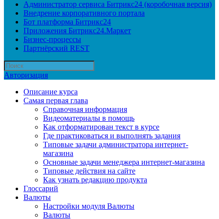
Администратор сервиса Битрикс24 (коробочная версия)
Внедрение корпоративного портала
Бот платформа Битрикс24
Приложения Битрикс24.Маркет
Бизнес-процессы
Партнёрский REST
Авторизация
Описание курса
Самая первая глава
Справочная информация
Видеоматериалы в помощь
Как отформатирован текст в курсе
Где практиковаться и выполнять задания
Типовые задачи администратора интернет-
магазина
Основные задачи менеджера интернет-магазина
Типовые действия на сайте
Как узнать редакцию продукта
Глоссарий
Валюты
Настройки модуля Валюты
Валюты