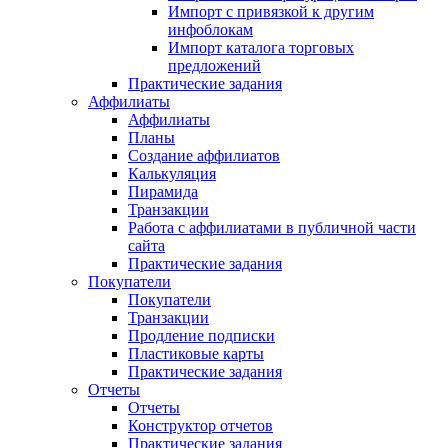
Импорт с привязкой к другим
инфоблокам
Импорт каталога торговых
предложений
Практические задания
Аффилиаты
Аффилиаты
Планы
Создание аффилиатов
Калькуляция
Пирамида
Транзакции
Работа с аффилиатами в публичной части
сайта
Практические задания
Покупатели
Покупатели
Транзакции
Продление подписки
Пластиковые карты
Практические задания
Отчеты
Отчеты
Конструктор отчетов
Практические задания