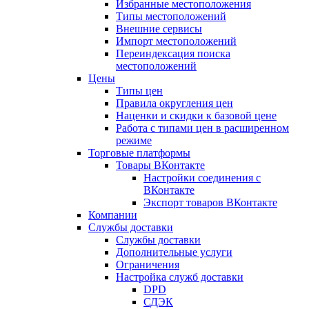
Избранные местоположения
Типы местоположений
Внешние сервисы
Импорт местоположений
Переиндексация поиска
местоположений
Цены
Типы цен
Правила округления цен
Наценки и скидки к базовой цене
Работа с типами цен в расширенном
режиме
Торговые платформы
Товары ВКонтакте
Настройки соединения с
ВКонтакте
Экспорт товаров ВКонтакте
Компании
Службы доставки
Службы доставки
Дополнительные услуги
Ограничения
Настройка служб доставки
DPD
СДЭК