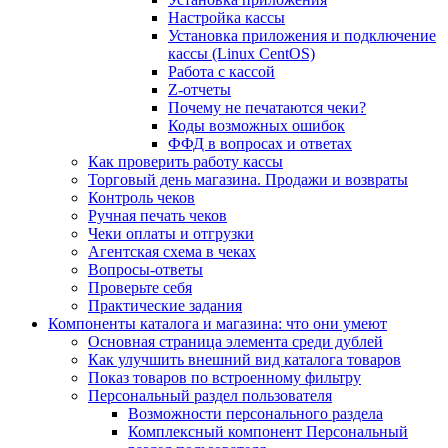
Настройка кассы
Установка приложения и подключение
кассы (Linux CentOS)
Работа с кассой
Z-отчеты
Почему не печатаются чеки?
Коды возможных ошибок
ФФД в вопросах и ответах
Как проверить работу кассы
Торговый день магазина. Продажи и возвраты
Контроль чеков
Ручная печать чеков
Чеки оплаты и отгрузки
Агентская схема в чеках
Вопросы-ответы
Проверьте себя
Практические задания
Компоненты каталога и магазина: что они умеют
Основная страница элемента среди дублей
Как улучшить внешний вид каталога товаров
Показ товаров по встроенному фильтру
Персональный раздел пользователя
Возможности персонального раздела
Комплексный компонент Персональный