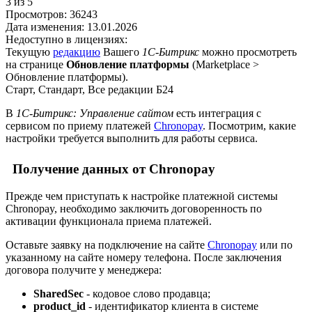
3
из 5
Просмотров:
36243
Дата изменения:
13.01.2026
Недоступно в лицензиях:
Текущую
редакцию
Вашего
1С-Битрикс
можно просмотреть
на странице
Обновление платформы
(
Marketplace >
Обновление платформы
).
Старт, Стандарт, Все редакции Б24
В
1С-Битрикс: Управление сайтом
есть интеграция с
сервисом по приему платежей
Chronopay
. Посмотрим, какие
настройки требуется выполнить для работы сервиса.
Получение данных от Chronopay
Прежде чем приступать к настройке платежной системы
Chronopay, необходимо заключить договоренность по
активации функционала приема платежей.
Оставьте заявку на подключение на сайте
Chronopay
или по
указанному на сайте номеру телефона. После заключения
договора получите у менеджера:
SharedSec
- кодовое слово продавца;
product_id
- идентификатор клиента в системе