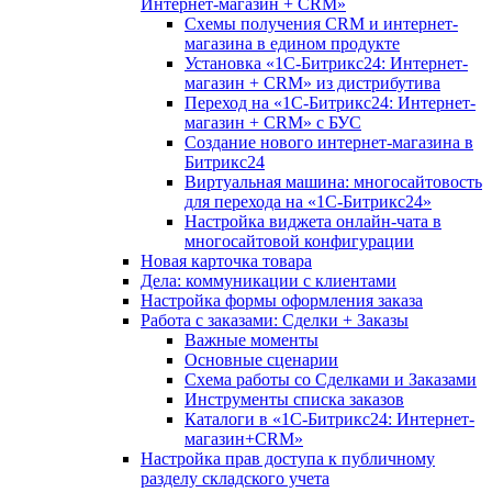
Интернет-магазин + CRM»
Схемы получения CRM и интернет-
магазина в едином продукте
Установка «1С-Битрикс24: Интернет-
магазин + CRM» из дистрибутива
Переход на «1С-Битрикс24: Интернет-
магазин + CRM» с БУС
Создание нового интернет-магазина в
Битрикс24
Виртуальная машина: многосайтовость
для перехода на «1С-Битрикс24»
Настройка виджета онлайн-чата в
многосайтовой конфигурации
Новая карточка товара
Дела: коммуникации с клиентами
Настройка формы оформления заказа
Работа с заказами: Сделки + Заказы
Важные моменты
Основные сценарии
Схема работы со Сделками и Заказами
Инструменты списка заказов
Каталоги в «1С-Битрикс24: Интернет-
магазин+CRM»
Настройка прав доступа к публичному
разделу складского учета