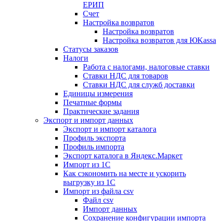
ЕРИП
Счет
Настройка возвратов
Настройка возвратов
Настройка возвратов для ЮKassa
Статусы заказов
Налоги
Работа с налогами, налоговые ставки
Ставки НДС для товаров
Ставки НДС для служб доставки
Единицы измерения
Печатные формы
Практические задания
Экспорт и импорт данных
Экспорт и импорт каталога
Профиль экспорта
Профиль импорта
Экспорт каталога в Яндекс.Маркет
Импорт из 1С
Как сэкономить на месте и ускорить
выгрузку из 1С
Импорт из файла csv
Файл csv
Импорт данных
Сохранение конфигурации импорта