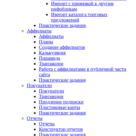
Импорт с привязкой к другим
инфоблокам
Импорт каталога торговых
предложений
Практические задания
Аффилиаты
Аффилиаты
Планы
Создание аффилиатов
Калькуляция
Пирамида
Транзакции
Работа с аффилиатами в публичной части
сайта
Практические задания
Покупатели
Покупатели
Транзакции
Продление подписки
Пластиковые карты
Практические задания
Отчеты
Отчеты
Конструктор отчетов
Практические задания