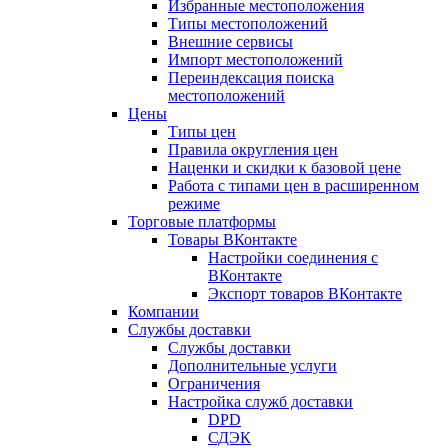
Избранные местоположения
Типы местоположений
Внешние сервисы
Импорт местоположений
Переиндексация поиска
местоположений
Цены
Типы цен
Правила округления цен
Наценки и скидки к базовой цене
Работа с типами цен в расширенном
режиме
Торговые платформы
Товары ВКонтакте
Настройки соединения с
ВКонтакте
Экспорт товаров ВКонтакте
Компании
Службы доставки
Службы доставки
Дополнительные услуги
Ограничения
Настройка служб доставки
DPD
СДЭК