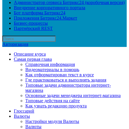
Администратор сервиса Битрикс24 (коробочная версия)
Внедрение корпоративного портала
Бот платформа Битрикс24
Приложения Битрикс24.Маркет
Бизнес-процессы
Партнёрский REST
Авторизация
Описание курса
Самая первая глава
Справочная информация
Видеоматериалы в помощь
Как отформатирован текст в курсе
Где практиковаться и выполнять задания
Типовые задачи администратора интернет-
магазина
Основные задачи менеджера интернет-магазина
Типовые действия на сайте
Как узнать редакцию продукта
Глоссарий
Валюты
Настройки модуля Валюты
Валюты