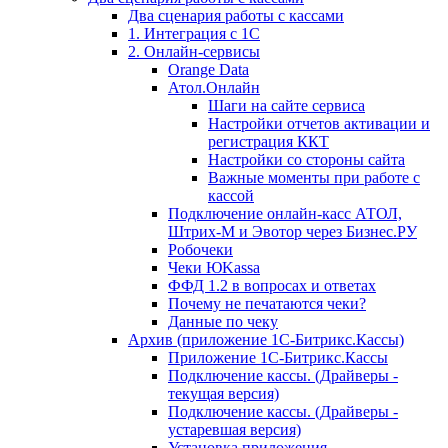
Два сценария работы с кассами
1. Интеграция с 1С
2. Онлайн-сервисы
Orange Data
Атол.Онлайн
Шаги на сайте сервиса
Настройки отчетов активации и
регистрация ККТ
Настройки со стороны сайта
Важные моменты при работе с
кассой
Подключение онлайн-касс АТОЛ,
Штрих-М и Эвотор через Бизнес.РУ
Робочеки
Чеки ЮKassa
ФФД 1.2 в вопросах и ответах
Почему не печатаются чеки?
Данные по чеку
Архив (приложение 1С-Битрикс.Кассы)
Приложение 1С-Битрикс.Кассы
Подключение кассы. (Драйверы -
текущая версия)
Подключение кассы. (Драйверы -
устаревшая версия)
Установка приложения