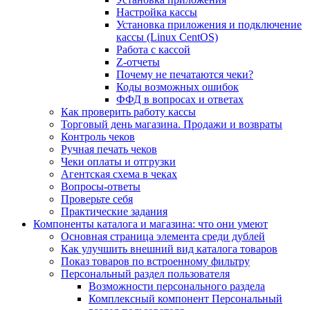
Настройка кассы
Установка приложения и подключение
кассы (Linux CentOS)
Работа с кассой
Z-отчеты
Почему не печатаются чеки?
Коды возможных ошибок
ФФД в вопросах и ответах
Как проверить работу кассы
Торговый день магазина. Продажи и возвраты
Контроль чеков
Ручная печать чеков
Чеки оплаты и отгрузки
Агентская схема в чеках
Вопросы-ответы
Проверьте себя
Практические задания
Компоненты каталога и магазина: что они умеют
Основная страница элемента среди дублей
Как улучшить внешний вид каталога товаров
Показ товаров по встроенному фильтру
Персональный раздел пользователя
Возможности персонального раздела
Комплексный компонент Персональный