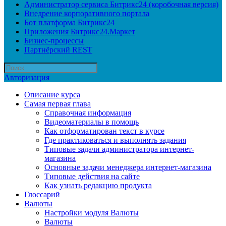
Администратор сервиса Битрикс24 (коробочная версия)
Внедрение корпоративного портала
Бот платформа Битрикс24
Приложения Битрикс24.Маркет
Бизнес-процессы
Партнёрский REST
Авторизация
Описание курса
Самая первая глава
Справочная информация
Видеоматериалы в помощь
Как отформатирован текст в курсе
Где практиковаться и выполнять задания
Типовые задачи администратора интернет-
магазина
Основные задачи менеджера интернет-магазина
Типовые действия на сайте
Как узнать редакцию продукта
Глоссарий
Валюты
Настройки модуля Валюты
Валюты