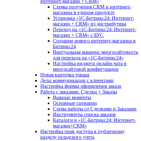
Интернет-магазин + CRM»
Схемы получения CRM и интернет-
магазина в едином продукте
Установка «1С-Битрикс24: Интернет-
магазин + CRM» из дистрибутива
Переход на «1С-Битрикс24: Интернет-
магазин + CRM» с БУС
Создание нового интернет-магазина в
Битрикс24
Виртуальная машина: многосайтовость
для перехода на «1С-Битрикс24»
Настройка виджета онлайн-чата в
многосайтовой конфигурации
Новая карточка товара
Дела: коммуникации с клиентами
Настройка формы оформления заказа
Работа с заказами: Сделки + Заказы
Важные моменты
Основные сценарии
Схема работы со Сделками и Заказами
Инструменты списка заказов
Каталоги в «1С-Битрикс24: Интернет-
магазин+CRM»
Настройка прав доступа к публичному
разделу складского учета