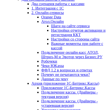
Два сценария работы с кассами
1. Интеграция с 1С
2. Онлайн-сервисы
Orange Data
Атол.Онлайн
Шаги на сайте сервиса
Настройки отчетов активации и
регистрация ККТ
Настройки со стороны сайта
Важные моменты при работе с
кассой
Подключение онлайн-касс АТОЛ,
Штрих-М и Эвотор через Бизнес.РУ
Робочеки
Чеки ЮKassa
ФФД 1.2 в вопросах и ответах
Почему не печатаются чеки?
Данные по чеку
Архив (приложение 1С-Битрикс.Кассы)
Приложение 1С-Битрикс.Кассы
Подключение кассы. (Драйверы -
текущая версия)
Подключение кассы. (Драйверы -
устаревшая версия)
Установка приложения