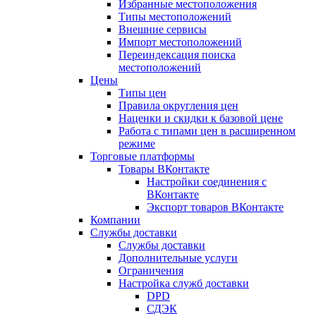
Избранные местоположения
Типы местоположений
Внешние сервисы
Импорт местоположений
Переиндексация поиска
местоположений
Цены
Типы цен
Правила округления цен
Наценки и скидки к базовой цене
Работа с типами цен в расширенном
режиме
Торговые платформы
Товары ВКонтакте
Настройки соединения с
ВКонтакте
Экспорт товаров ВКонтакте
Компании
Службы доставки
Службы доставки
Дополнительные услуги
Ограничения
Настройка служб доставки
DPD
СДЭК