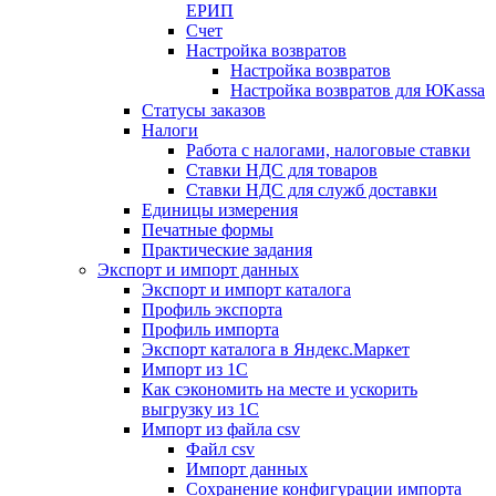
ЕРИП
Счет
Настройка возвратов
Настройка возвратов
Настройка возвратов для ЮKassa
Статусы заказов
Налоги
Работа с налогами, налоговые ставки
Ставки НДС для товаров
Ставки НДС для служб доставки
Единицы измерения
Печатные формы
Практические задания
Экспорт и импорт данных
Экспорт и импорт каталога
Профиль экспорта
Профиль импорта
Экспорт каталога в Яндекс.Маркет
Импорт из 1С
Как сэкономить на месте и ускорить
выгрузку из 1С
Импорт из файла csv
Файл csv
Импорт данных
Сохранение конфигурации импорта