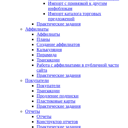
Импорт с привязкой к другим
инфоблокам
Импорт каталога торговых
предложений
Практические задания
Аффилиаты
Аффилиаты
Планы
Создание аффилиатов
Калькуляция
Пирамида
Транзакции
Работа с аффилиатами в публичной части
сайта
Практические задания
Покупатели
Покупатели
Транзакции
Продление подписки
Пластиковые карты
Практические задания
Отчеты
Отчеты
Конструктор отчетов
Практические задания