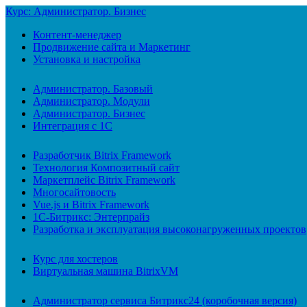
Курс: Администратор. Бизнес
Контент-менеджер
Продвижение сайта и Маркетинг
Установка и настройка
Администратор. Базовый
Администратор. Модули
Администратор. Бизнес
Интеграция с 1С
Разработчик Bitrix Framework
Технология Композитный сайт
Маркетплейс Bitrix Framework
Многосайтовость
Vue.js и Bitrix Framework
1С-Битрикс: Энтерпрайз
Разработка и эксплуатация высоконагруженных проектов
Курс для хостеров
Виртуальная машина BitrixVM
Администратор сервиса Битрикс24 (коробочная версия)