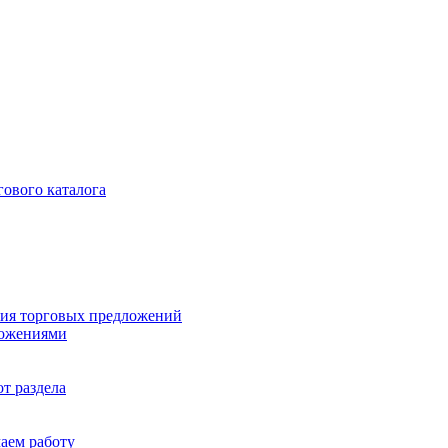
гового каталога
ия торговых предложений
ложениями
т раздела
чаем работу