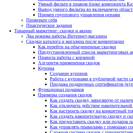
Умный фильтр в правом блоке компонента Ка
Вывод умного фильтра во включаемую област
Пример группового управления ценами
Проверьте себя
Практические задания
Товарный маркетинг: скидки и акции
Два режима работы Интернет-магазина
Скидки каталога и магазина после конвертации
Как перейти на объединенные скидки
Предустановленный список маркетинговых а
Правила работы с корзиной
Алгоритм применения скидок
Купоны
Создание купонов
Работа с купонами в публичной части с
Продажа подарочных сертификатов (ку
Функционал подарков
Примеры создания скидок
Как создать скидку, зависящую от налич
Как отключить действие накопительной
Как настроить скидку на конкретный то
Как создать накопительную скидку и ск
Как предоставить скидку или подарок н
Как управлять правилами с помощью с
Сложная система скидок с приоритетам