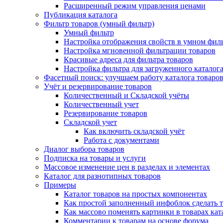
Расширенный режим управления ценами
Публикация каталога
Фильтр товаров (умный фильтр)
Умный фильтр
Настройка отображения свойств в умном фил
Настройка мгновенной фильтрации товаров
Красивые адреса для фильтра товаров
Настройка фильтра для загруженного каталог
Фасетный поиск: улучшаем работу каталога товаро
Учёт и резервирование товаров
Количественный и Складской учёты
Количественный учет
Резервирование товаров
Складской учет
Как включить складской учёт
Работа с документами
Диалог выбора товаров
Подписка на товары и услуги
Массовое изменение цен в разделах и элементах
Каталог для разнотипных товаров
Примеры
Каталог товаров на простых компонентах
Как простой заполненный инфоблок сделать 
Как массово поменять картинки в товарах кат
Комментарии к товарам на основе форума