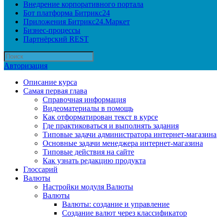
Внедрение корпоративного портала
Бот платформа Битрикс24
Приложения Битрикс24.Маркет
Бизнес-процессы
Партнёрский REST
Авторизация
Описание курса
Самая первая глава
Справочная информация
Видеоматериалы в помощь
Как отформатирован текст в курсе
Где практиковаться и выполнять задания
Типовые задачи администратора интернет-магазина
Основные задачи менеджера интернет-магазина
Типовые действия на сайте
Как узнать редакцию продукта
Глоссарий
Валюты
Настройки модуля Валюты
Валюты
Валюты: создание и управление
Создание валют через классификатор