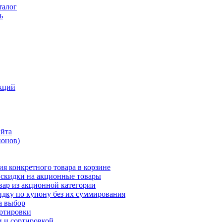
талог
ь
кций
айта
понов)
ия конкретного товара в корзине
 скидки на акционные товары
вар из акционной категории
идку по купону без их суммирования
а выбор
ортировки
и и сортировкой