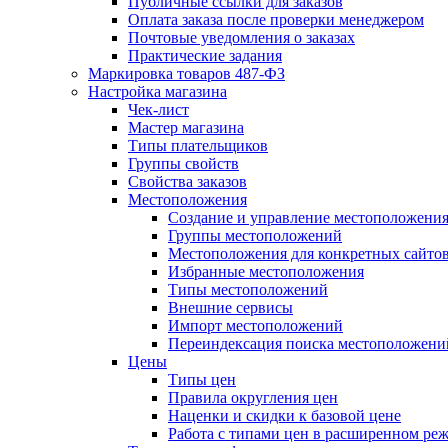
Публичные ссылки для заказов
Оплата заказа после проверки менеджером
Почтовые уведомления о заказах
Практические задания
Маркировка товаров 487-ФЗ
Настройка магазина
Чек-лист
Мастер магазина
Типы плательщиков
Группы свойств
Свойства заказов
Местоположения
Создание и управление местоположени
Группы местоположений
Местоположения для конкретных сайто
Избранные местоположения
Типы местоположений
Внешние сервисы
Импорт местоположений
Переиндексация поиска местоположени
Цены
Типы цен
Правила округления цен
Наценки и скидки к базовой цене
Работа с типами цен в расширенном ре