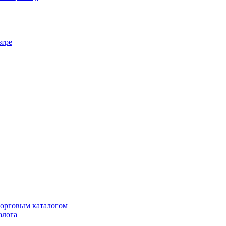
ьтре
а
в
торговым каталогом
алога