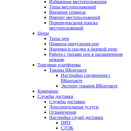
Избранные местоположения
Типы местоположений
Внешние сервисы
Импорт местоположений
Переиндексация поиска
местоположений
Цены
Типы цен
Правила округления цен
Наценки и скидки к базовой цене
Работа с типами цен в расширенном
режиме
Торговые платформы
Товары ВКонтакте
Настройки соединения с
ВКонтакте
Экспорт товаров ВКонтакте
Компании
Службы доставки
Службы доставки
Дополнительные услуги
Ограничения
Настройка служб доставки
DPD
СДЭК