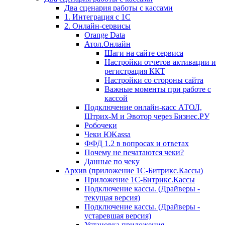
Два сценария работы с кассами
1. Интеграция с 1С
2. Онлайн-сервисы
Orange Data
Атол.Онлайн
Шаги на сайте сервиса
Настройки отчетов активации и
регистрация ККТ
Настройки со стороны сайта
Важные моменты при работе с
кассой
Подключение онлайн-касс АТОЛ,
Штрих-М и Эвотор через Бизнес.РУ
Робочеки
Чеки ЮKassa
ФФД 1.2 в вопросах и ответах
Почему не печатаются чеки?
Данные по чеку
Архив (приложение 1С-Битрикс.Кассы)
Приложение 1С-Битрикс.Кассы
Подключение кассы. (Драйверы -
текущая версия)
Подключение кассы. (Драйверы -
устаревшая версия)
Установка приложения