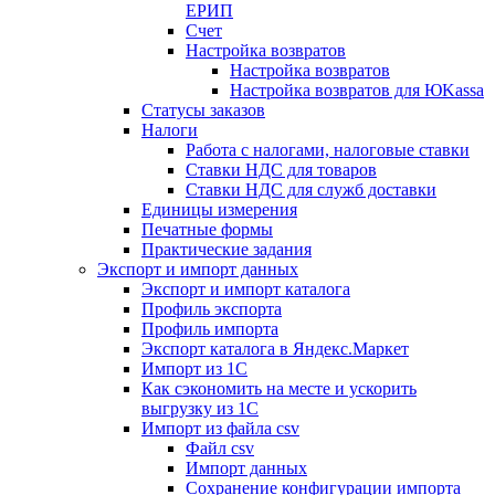
ЕРИП
Счет
Настройка возвратов
Настройка возвратов
Настройка возвратов для ЮKassa
Статусы заказов
Налоги
Работа с налогами, налоговые ставки
Ставки НДС для товаров
Ставки НДС для служб доставки
Единицы измерения
Печатные формы
Практические задания
Экспорт и импорт данных
Экспорт и импорт каталога
Профиль экспорта
Профиль импорта
Экспорт каталога в Яндекс.Маркет
Импорт из 1С
Как сэкономить на месте и ускорить
выгрузку из 1С
Импорт из файла csv
Файл csv
Импорт данных
Сохранение конфигурации импорта