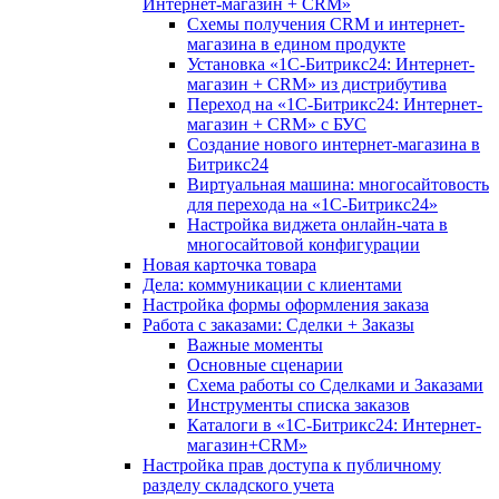
Интернет-магазин + CRM»
Схемы получения CRM и интернет-
магазина в едином продукте
Установка «1С-Битрикс24: Интернет-
магазин + CRM» из дистрибутива
Переход на «1С-Битрикс24: Интернет-
магазин + CRM» с БУС
Создание нового интернет-магазина в
Битрикс24
Виртуальная машина: многосайтовость
для перехода на «1С-Битрикс24»
Настройка виджета онлайн-чата в
многосайтовой конфигурации
Новая карточка товара
Дела: коммуникации с клиентами
Настройка формы оформления заказа
Работа с заказами: Сделки + Заказы
Важные моменты
Основные сценарии
Схема работы со Сделками и Заказами
Инструменты списка заказов
Каталоги в «1С-Битрикс24: Интернет-
магазин+CRM»
Настройка прав доступа к публичному
разделу складского учета