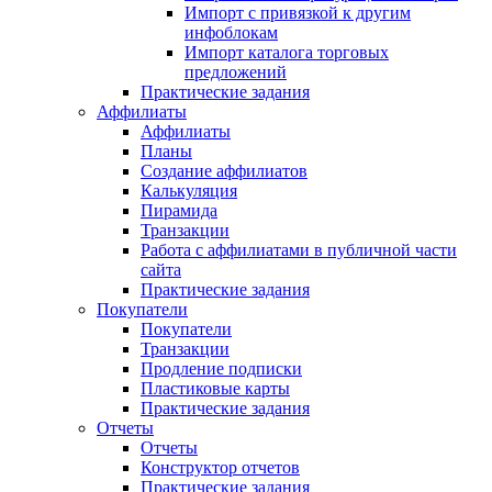
Импорт с привязкой к другим
инфоблокам
Импорт каталога торговых
предложений
Практические задания
Аффилиаты
Аффилиаты
Планы
Создание аффилиатов
Калькуляция
Пирамида
Транзакции
Работа с аффилиатами в публичной части
сайта
Практические задания
Покупатели
Покупатели
Транзакции
Продление подписки
Пластиковые карты
Практические задания
Отчеты
Отчеты
Конструктор отчетов
Практические задания