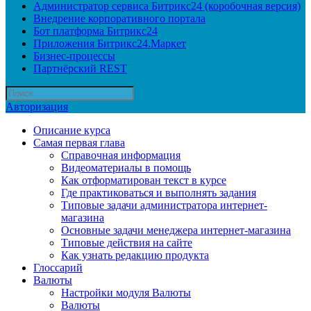
Администратор сервиса Битрикс24 (коробочная версия)
Внедрение корпоративного портала
Бот платформа Битрикс24
Приложения Битрикс24.Маркет
Бизнес-процессы
Партнёрский REST
Авторизация
Описание курса
Самая первая глава
Справочная информация
Видеоматериалы в помощь
Как отформатирован текст в курсе
Где практиковаться и выполнять задания
Типовые задачи администратора интернет-
магазина
Основные задачи менеджера интернет-магазина
Типовые действия на сайте
Как узнать редакцию продукта
Глоссарий
Валюты
Настройки модуля Валюты
Валюты