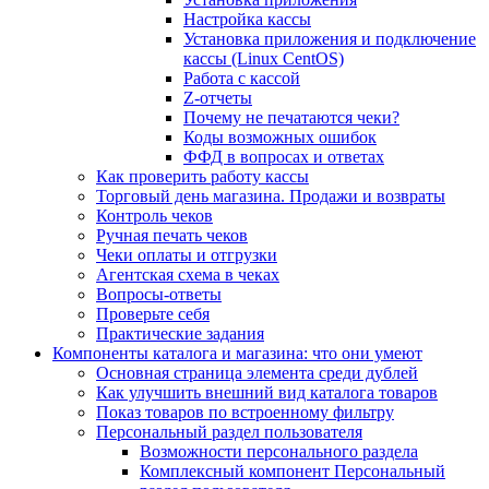
Настройка кассы
Установка приложения и подключение
кассы (Linux CentOS)
Работа с кассой
Z-отчеты
Почему не печатаются чеки?
Коды возможных ошибок
ФФД в вопросах и ответах
Как проверить работу кассы
Торговый день магазина. Продажи и возвраты
Контроль чеков
Ручная печать чеков
Чеки оплаты и отгрузки
Агентская схема в чеках
Вопросы-ответы
Проверьте себя
Практические задания
Компоненты каталога и магазина: что они умеют
Основная страница элемента среди дублей
Как улучшить внешний вид каталога товаров
Показ товаров по встроенному фильтру
Персональный раздел пользователя
Возможности персонального раздела
Комплексный компонент Персональный