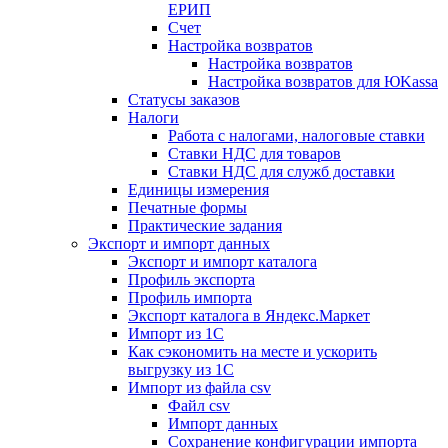
ЕРИП
Счет
Настройка возвратов
Настройка возвратов
Настройка возвратов для ЮKassa
Статусы заказов
Налоги
Работа с налогами, налоговые ставки
Ставки НДС для товаров
Ставки НДС для служб доставки
Единицы измерения
Печатные формы
Практические задания
Экспорт и импорт данных
Экспорт и импорт каталога
Профиль экспорта
Профиль импорта
Экспорт каталога в Яндекс.Маркет
Импорт из 1С
Как сэкономить на месте и ускорить
выгрузку из 1С
Импорт из файла csv
Файл csv
Импорт данных
Сохранение конфигурации импорта