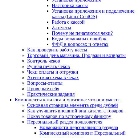
Настройка кассы
Установка приложения и подключение
кассы (Linux CentOS)
Работа с кассой
Z-отчеты
Почему не печатаются чеки?
Коды возможных ошибок
ФФД в вопросах и ответах
Как проверить работу кассы
Торговый день магазина. Продажи и возвраты
Контроль чеков
Ручная печать чеков
Чеки оплаты и отгрузки
Агентская схема в чеках
Вопросы-ответы
Проверьте себя
Практические задания
Компоненты каталога и магазина: что они умеют
Основная страница элемента среди дублей
Как улучшить внешний вид каталога товаров
Показ товаров по встроенному фильтру
Персональный раздел пользователя
Возможности персонального раздела
Комплексный компонент Персональный