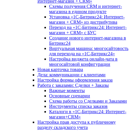
Интернет-магазин + CRM»
Схемы получения CRM и интернет-
магазина в едином продукте
Установка «1С-Битрикс24: Интернет-
магазин + CRM» из дистрибутива
Переход на «1С-Битрикс24: Интернет-
магазин + CRM» с БУС
Создание нового интернет-магазина в
Битрикс24
Виртуальная машина: многосайтовость
для перехода на «1С-Битрикс24»
Настройка виджета онлайн-чата в
многосайтовой конфигурации
Новая карточка товара
Дела: коммуникации с клиентами
Настройка формы оформления заказа
Работа с заказами: Сделки + Заказы
Важные моменты
Основные сценарии
Схема работы со Сделками и Заказами
Инструменты списка заказов
Каталоги в «1С-Битрикс24: Интернет-
магазин+CRM»
Настройка прав доступа к публичному
разделу складского учета