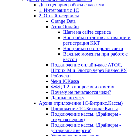
Два сценария работы с кассами
1. Интеграция с 1С
2. Онлайн-сервисы
Orange Data
Атол.Онлайн
Шаги на сайте сервиса
Настройки отчетов активации и
регистрация ККТ
Настройки со стороны сайта
Важные моменты при работе с
кассой
Подключение онлайн-касс АТОЛ,
Штрих-М и Эвотор через Бизнес.РУ
Робочеки
Чеки ЮKassa
ФФД 1.2 в вопросах и ответах
Почему не печатаются чеки?
Данные по чеку
Архив (приложение 1С-Битрикс.Кассы)
Приложение 1С-Битрикс.Кассы
Подключение кассы. (Драйверы -
текущая версия)
Подключение кассы. (Драйверы -
устаревшая версия)
Установка приложения