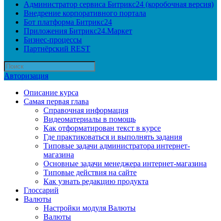
Администратор сервиса Битрикс24 (коробочная версия)
Внедрение корпоративного портала
Бот платформа Битрикс24
Приложения Битрикс24.Маркет
Бизнес-процессы
Партнёрский REST
Авторизация
Описание курса
Самая первая глава
Справочная информация
Видеоматериалы в помощь
Как отформатирован текст в курсе
Где практиковаться и выполнять задания
Типовые задачи администратора интернет-
магазина
Основные задачи менеджера интернет-магазина
Типовые действия на сайте
Как узнать редакцию продукта
Глоссарий
Валюты
Настройки модуля Валюты
Валюты