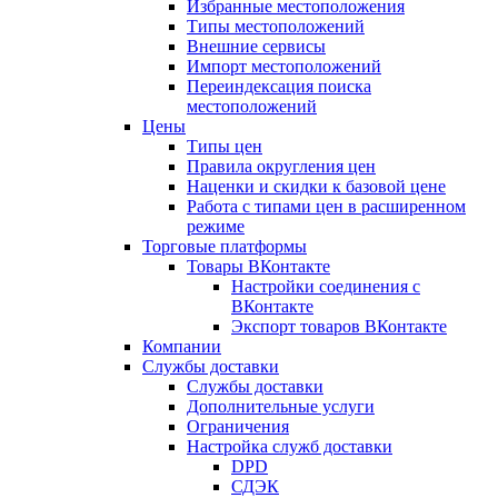
Избранные местоположения
Типы местоположений
Внешние сервисы
Импорт местоположений
Переиндексация поиска
местоположений
Цены
Типы цен
Правила округления цен
Наценки и скидки к базовой цене
Работа с типами цен в расширенном
режиме
Торговые платформы
Товары ВКонтакте
Настройки соединения с
ВКонтакте
Экспорт товаров ВКонтакте
Компании
Службы доставки
Службы доставки
Дополнительные услуги
Ограничения
Настройка служб доставки
DPD
СДЭК