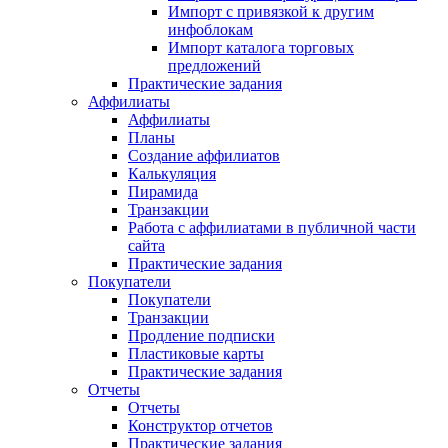
Импорт с привязкой к другим
инфоблокам
Импорт каталога торговых
предложений
Практические задания
Аффилиаты
Аффилиаты
Планы
Создание аффилиатов
Калькуляция
Пирамида
Транзакции
Работа с аффилиатами в публичной части
сайта
Практические задания
Покупатели
Покупатели
Транзакции
Продление подписки
Пластиковые карты
Практические задания
Отчеты
Отчеты
Конструктор отчетов
Практические задания