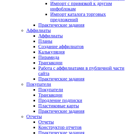
Импорт с привязкой к другим
инфоблокам
Импорт каталога торговых
предложений
Практические задания
Аффилиаты
Аффилиаты
Планы
Создание аффилиатов
Калькуляция
Пирамида
Транзакции
Работа с аффилиатами в публичной части
сайта
Практические задания
Покупатели
Покупатели
Транзакции
Продление подписки
Пластиковые карты
Практические задания
Отчеты
Отчеты
Конструктор отчетов
Практические задания