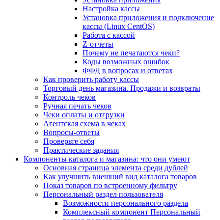
Настройка кассы
Установка приложения и подключение
кассы (Linux CentOS)
Работа с кассой
Z-отчеты
Почему не печатаются чеки?
Коды возможных ошибок
ФФД в вопросах и ответах
Как проверить работу кассы
Торговый день магазина. Продажи и возвраты
Контроль чеков
Ручная печать чеков
Чеки оплаты и отгрузки
Агентская схема в чеках
Вопросы-ответы
Проверьте себя
Практические задания
Компоненты каталога и магазина: что они умеют
Основная страница элемента среди дублей
Как улучшить внешний вид каталога товаров
Показ товаров по встроенному фильтру
Персональный раздел пользователя
Возможности персонального раздела
Комплексный компонент Персональный