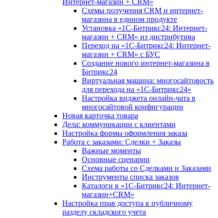
Интернет-магазин + CRM»
Схемы получения CRM и интернет-
магазина в едином продукте
Установка «1С-Битрикс24: Интернет-
магазин + CRM» из дистрибутива
Переход на «1С-Битрикс24: Интернет-
магазин + CRM» с БУС
Создание нового интернет-магазина в
Битрикс24
Виртуальная машина: многосайтовость
для перехода на «1С-Битрикс24»
Настройка виджета онлайн-чата в
многосайтовой конфигурации
Новая карточка товара
Дела: коммуникации с клиентами
Настройка формы оформления заказа
Работа с заказами: Сделки + Заказы
Важные моменты
Основные сценарии
Схема работы со Сделками и Заказами
Инструменты списка заказов
Каталоги в «1С-Битрикс24: Интернет-
магазин+CRM»
Настройка прав доступа к публичному
разделу складского учета