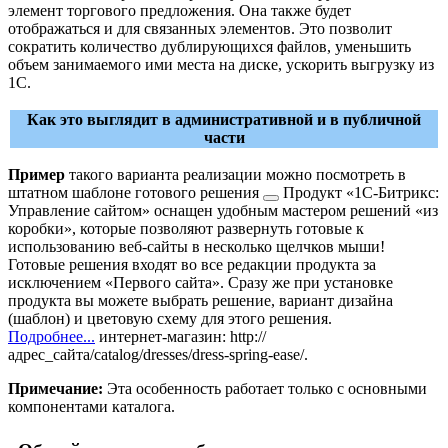
элемент торгового предложения. Она также будет
отображаться и для связанных элементов. Это позволит
сократить количество дублирующихся файлов, уменьшить
объем занимаемого ими места на диске, ускорить выгрузку из
1С.
Как это выглядит в административной и в публичной
части
Пример
такого варианта реализации можно посмотреть в
штатном шаблоне
готового решения
Продукт «1С-Битрикс:
Управление сайтом» оснащен удобным мастером решений «из
коробки», которые позволяют развернуть готовые к
использованию веб-сайты в несколько щелчков мыши!
Готовые решения входят во все редакции продукта за
исключением «Первого сайта». Сразу же при установке
продукта вы можете выбрать решение, вариант дизайна
(шаблон) и цветовую схему для этого решения.
Подробнее...
интернет-магазин:
http://
адрес_сайта/catalog/dresses/dress-spring-ease/
.
Примечание:
Эта особенность работает только с основными
компонентами каталога.