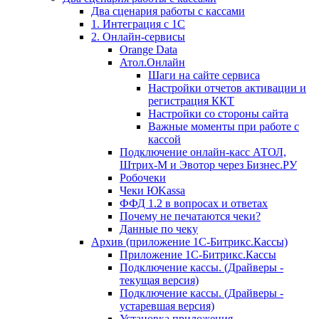
Два сценария работы с кассами
1. Интеграция с 1С
2. Онлайн-сервисы
Orange Data
Атол.Онлайн
Шаги на сайте сервиса
Настройки отчетов активации и
регистрация ККТ
Настройки со стороны сайта
Важные моменты при работе с
кассой
Подключение онлайн-касс АТОЛ,
Штрих-М и Эвотор через Бизнес.РУ
Робочеки
Чеки ЮKassa
ФФД 1.2 в вопросах и ответах
Почему не печатаются чеки?
Данные по чеку
Архив (приложение 1С-Битрикс.Кассы)
Приложение 1С-Битрикс.Кассы
Подключение кассы. (Драйверы -
текущая версия)
Подключение кассы. (Драйверы -
устаревшая версия)
Установка приложения