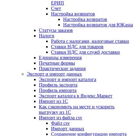
ЕРИП
Счет
Настройка возвратов
Настройка возвратов
Настройка возвратов для ЮKassa
Статусы заказов
Налоги
Работа с налогами, налоговые ставки
Ставки НДС для товаров
Ставки НДС для служб доставки
Единицы измерения
Печатные формы
Практические задания
Экспорт и импорт данных
Экспорт и импорт каталога
Профиль экспорта
Профиль импорта
Экспорт каталога в Яндекс.Маркет
Импорт из 1С
Как сэкономить на месте и ускорить
выгрузку из 1С
Импорт из файла csv
Файл csv
Импорт данных
Сохранение конфигурации импорта