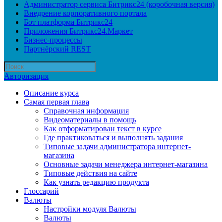
Администратор сервиса Битрикс24 (коробочная версия)
Внедрение корпоративного портала
Бот платформа Битрикс24
Приложения Битрикс24.Маркет
Бизнес-процессы
Партнёрский REST
Авторизация
Описание курса
Самая первая глава
Справочная информация
Видеоматериалы в помощь
Как отформатирован текст в курсе
Где практиковаться и выполнять задания
Типовые задачи администратора интернет-
магазина
Основные задачи менеджера интернет-магазина
Типовые действия на сайте
Как узнать редакцию продукта
Глоссарий
Валюты
Настройки модуля Валюты
Валюты