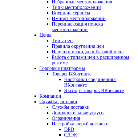
Избранные местоположения
Типы местоположений
Внешние сервисы
Импорт местоположений
Переиндексация поиска
местоположений
Цены
Типы цен
Правила округления цен
Наценки и скидки к базовой цене
Работа с типами цен в расширенном
режиме
Торговые платформы
Товары ВКонтакте
Настройки соединения с
ВКонтакте
Экспорт товаров ВКонтакте
Компании
Службы доставки
Службы доставки
Дополнительные услуги
Ограничения
Настройка служб доставки
DPD
СДЭК