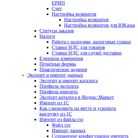
ЕРИП
Счет
Настройка возвратов
Настройка возвратов
Настройка возвратов для ЮKassa
Статусы заказов
Налоги
Работа с налогами, налоговые ставки
Ставки НДС для товаров
Ставки НДС для служб доставки
Единицы измерения
Печатные формы
Практические задания
Экспорт и импорт данных
Экспорт и импорт каталога
Профиль экспорта
Профиль импорта
Экспорт каталога в Яндекс.Маркет
Импорт из 1С
Как сэкономить на месте и ускорить
выгрузку из 1С
Импорт из файла csv
Файл csv
Импорт данных
Сохранение конфигурации импорта