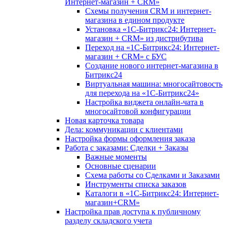
Интернет-магазин + CRM»
Схемы получения CRM и интернет-
магазина в едином продукте
Установка «1С-Битрикс24: Интернет-
магазин + CRM» из дистрибутива
Переход на «1С-Битрикс24: Интернет-
магазин + CRM» с БУС
Создание нового интернет-магазина в
Битрикс24
Виртуальная машина: многосайтовость
для перехода на «1С-Битрикс24»
Настройка виджета онлайн-чата в
многосайтовой конфигурации
Новая карточка товара
Дела: коммуникации с клиентами
Настройка формы оформления заказа
Работа с заказами: Сделки + Заказы
Важные моменты
Основные сценарии
Схема работы со Сделками и Заказами
Инструменты списка заказов
Каталоги в «1С-Битрикс24: Интернет-
магазин+CRM»
Настройка прав доступа к публичному
разделу складского учета