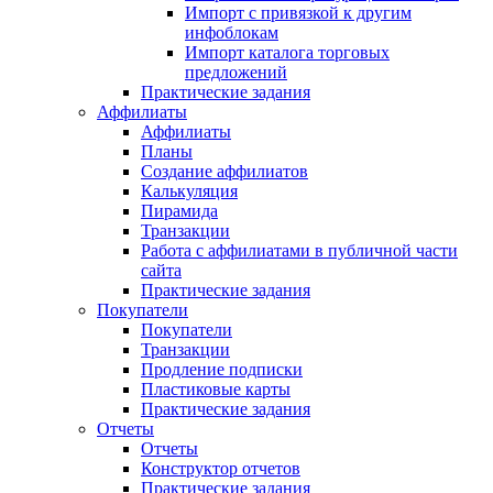
Импорт с привязкой к другим
инфоблокам
Импорт каталога торговых
предложений
Практические задания
Аффилиаты
Аффилиаты
Планы
Создание аффилиатов
Калькуляция
Пирамида
Транзакции
Работа с аффилиатами в публичной части
сайта
Практические задания
Покупатели
Покупатели
Транзакции
Продление подписки
Пластиковые карты
Практические задания
Отчеты
Отчеты
Конструктор отчетов
Практические задания