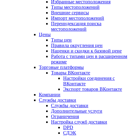
Избранные местоположения
Типы местоположений
Внешние сервисы
Импорт местоположений
Переиндексация поиска
местоположений
Цены
Типы цен
Правила округления цен
Наценки и скидки к базовой цене
Работа с типами цен в расширенном
режиме
Торговые платформы
Товары ВКонтакте
Настройки соединения с
ВКонтакте
Экспорт товаров ВКонтакте
Компании
Службы доставки
Службы доставки
Дополнительные услуги
Ограничения
Настройка служб доставки
DPD
СДЭК