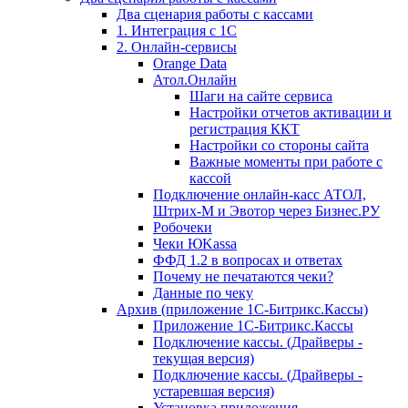
Два сценария работы с кассами
1. Интеграция с 1С
2. Онлайн-сервисы
Orange Data
Атол.Онлайн
Шаги на сайте сервиса
Настройки отчетов активации и
регистрация ККТ
Настройки со стороны сайта
Важные моменты при работе с
кассой
Подключение онлайн-касс АТОЛ,
Штрих-М и Эвотор через Бизнес.РУ
Робочеки
Чеки ЮKassa
ФФД 1.2 в вопросах и ответах
Почему не печатаются чеки?
Данные по чеку
Архив (приложение 1С-Битрикс.Кассы)
Приложение 1С-Битрикс.Кассы
Подключение кассы. (Драйверы -
текущая версия)
Подключение кассы. (Драйверы -
устаревшая версия)
Установка приложения