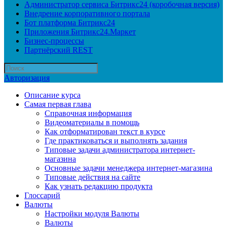
Администратор сервиса Битрикс24 (коробочная версия)
Внедрение корпоративного портала
Бот платформа Битрикс24
Приложения Битрикс24.Маркет
Бизнес-процессы
Партнёрский REST
Авторизация
Описание курса
Самая первая глава
Справочная информация
Видеоматериалы в помощь
Как отформатирован текст в курсе
Где практиковаться и выполнять задания
Типовые задачи администратора интернет-
магазина
Основные задачи менеджера интернет-магазина
Типовые действия на сайте
Как узнать редакцию продукта
Глоссарий
Валюты
Настройки модуля Валюты
Валюты