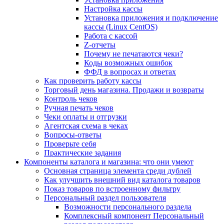
Настройка кассы
Установка приложения и подключение
кассы (Linux CentOS)
Работа с кассой
Z-отчеты
Почему не печатаются чеки?
Коды возможных ошибок
ФФД в вопросах и ответах
Как проверить работу кассы
Торговый день магазина. Продажи и возвраты
Контроль чеков
Ручная печать чеков
Чеки оплаты и отгрузки
Агентская схема в чеках
Вопросы-ответы
Проверьте себя
Практические задания
Компоненты каталога и магазина: что они умеют
Основная страница элемента среди дублей
Как улучшить внешний вид каталога товаров
Показ товаров по встроенному фильтру
Персональный раздел пользователя
Возможности персонального раздела
Комплексный компонент Персональный