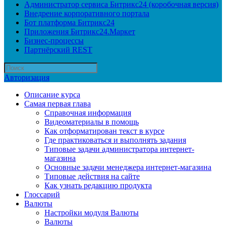
Администратор сервиса Битрикс24 (коробочная версия)
Внедрение корпоративного портала
Бот платформа Битрикс24
Приложения Битрикс24.Маркет
Бизнес-процессы
Партнёрский REST
Авторизация
Описание курса
Самая первая глава
Справочная информация
Видеоматериалы в помощь
Как отформатирован текст в курсе
Где практиковаться и выполнять задания
Типовые задачи администратора интернет-
магазина
Основные задачи менеджера интернет-магазина
Типовые действия на сайте
Как узнать редакцию продукта
Глоссарий
Валюты
Настройки модуля Валюты
Валюты