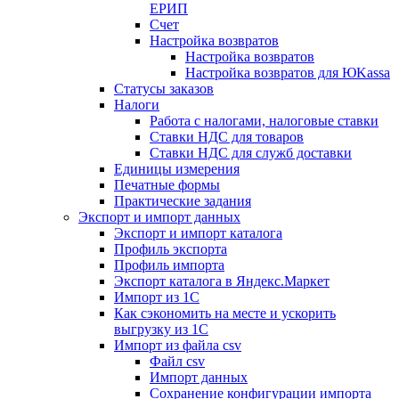
ЕРИП
Счет
Настройка возвратов
Настройка возвратов
Настройка возвратов для ЮKassa
Статусы заказов
Налоги
Работа с налогами, налоговые ставки
Ставки НДС для товаров
Ставки НДС для служб доставки
Единицы измерения
Печатные формы
Практические задания
Экспорт и импорт данных
Экспорт и импорт каталога
Профиль экспорта
Профиль импорта
Экспорт каталога в Яндекс.Маркет
Импорт из 1С
Как сэкономить на месте и ускорить
выгрузку из 1С
Импорт из файла csv
Файл csv
Импорт данных
Сохранение конфигурации импорта