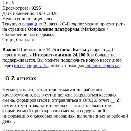
2
из 5
Просмотров:
49295
Дата изменения:
19.01.2026
Недоступно в лицензиях:
Текущую
редакцию
Вашего
1С-Битрикс
можно просмотреть
на странице
Обновление платформы
(
Marketplace >
Обновление платформы
).
Старт, Стандарт
Важно!
Приложение
1С-Битрикс.Кассы
устарело
С
версии модуля
Интернет-магазин 24.200.0
.
и больше не
поддерживается. Вы можете подключить новую кассу либо
через
интеграцию с 1С
, либо с помощью
онлайн-сервисов
.
О Z-отчетах
Несмотря на то, что интернет-магазины работают
круглосуточно, раз в сутки должна закрываться кассовая
смена, формироваться и отправляться в ОФД
Z-отчет
Z-
отчет
(отчет о закрытии смены) — это итоговый отчет,
формируемый при закрытии смены, и содержащий
информацию о кассовых операциях, выполненных за рабочий
день.
.