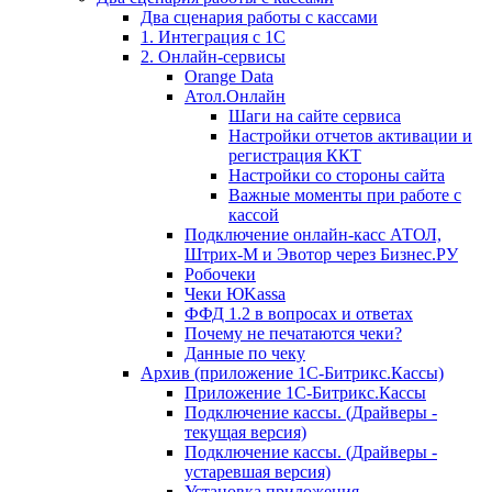
Два сценария работы с кассами
1. Интеграция с 1С
2. Онлайн-сервисы
Orange Data
Атол.Онлайн
Шаги на сайте сервиса
Настройки отчетов активации и
регистрация ККТ
Настройки со стороны сайта
Важные моменты при работе с
кассой
Подключение онлайн-касс АТОЛ,
Штрих-М и Эвотор через Бизнес.РУ
Робочеки
Чеки ЮKassa
ФФД 1.2 в вопросах и ответах
Почему не печатаются чеки?
Данные по чеку
Архив (приложение 1С-Битрикс.Кассы)
Приложение 1С-Битрикс.Кассы
Подключение кассы. (Драйверы -
текущая версия)
Подключение кассы. (Драйверы -
устаревшая версия)
Установка приложения