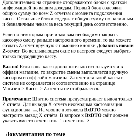
Дополнительно на странице отображаются блоки с краткой
информацией по вашим доходам. Первый блок содержит
общую сумму по всем Z-отчетам с момента подключения
кассы. Остальные блоки содержат общую сумму по наличным
и безналичным чекам за весь текущий день соответственно.
Если по некоторым причинам вам необходимо закрыть
кассовую смену раньше настроенного времени, то вы можете
создать Z-отчет вручную с помощью кнопки
Добавить новый
Z-отчет
. Во всплывающем окне из настроек следует выбрать
только подходящую кассу.
Важно!
Если ваша касса дополнительно используется и в
оффлан магазине, то закрытие смены выполняется вручную
кассиром из оффлайн магазина. Z-отчет для такой кассы в
системе не сохраняется и соответственно на странице
Магазин > Кассы > Z-отчеты
не отображается.
Примечание
: Штатно система предусматривает вывод только
Z-отчета. Для вывода X-отчета необходима кастомизация
функционала.
На уровне протокола
BxDTO
можно
настроить вывод X-отчёта. В запросе к
BxDTO
сайт должен
указать вместо отчета типа
отчет типа
.
1
2
Документация по теме