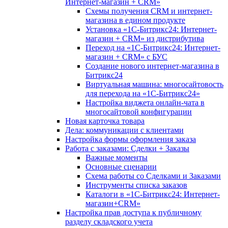
Интернет-магазин + CRM»
Схемы получения CRM и интернет-
магазина в едином продукте
Установка «1С-Битрикс24: Интернет-
магазин + CRM» из дистрибутива
Переход на «1С-Битрикс24: Интернет-
магазин + CRM» с БУС
Создание нового интернет-магазина в
Битрикс24
Виртуальная машина: многосайтовость
для перехода на «1С-Битрикс24»
Настройка виджета онлайн-чата в
многосайтовой конфигурации
Новая карточка товара
Дела: коммуникации с клиентами
Настройка формы оформления заказа
Работа с заказами: Сделки + Заказы
Важные моменты
Основные сценарии
Схема работы со Сделками и Заказами
Инструменты списка заказов
Каталоги в «1С-Битрикс24: Интернет-
магазин+CRM»
Настройка прав доступа к публичному
разделу складского учета