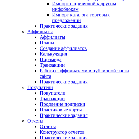
Импорт с привязкой к другим
инфоблокам
Импорт каталога торговых
предложений
Практические задания
Аффилиаты
Аффилиаты
Планы
Создание аффилиатов
Калькуляция
Пирамида
Транзакции
Работа с аффилиатами в публичной части
сайта
Практические задания
Покупатели
Покупатели
Транзакции
Продление подписки
Пластиковые карты
Практические задания
Отчеты
Отчеты
Конструктор отчетов
Практические задания