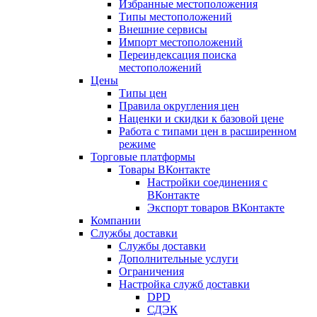
Избранные местоположения
Типы местоположений
Внешние сервисы
Импорт местоположений
Переиндексация поиска
местоположений
Цены
Типы цен
Правила округления цен
Наценки и скидки к базовой цене
Работа с типами цен в расширенном
режиме
Торговые платформы
Товары ВКонтакте
Настройки соединения с
ВКонтакте
Экспорт товаров ВКонтакте
Компании
Службы доставки
Службы доставки
Дополнительные услуги
Ограничения
Настройка служб доставки
DPD
СДЭК