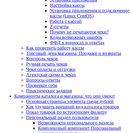
Настройка кассы
Установка приложения и подключение
кассы (Linux CentOS)
Работа с кассой
Z-отчеты
Почему не печатаются чеки?
Коды возможных ошибок
ФФД в вопросах и ответах
Как проверить работу кассы
Торговый день магазина. Продажи и возвраты
Контроль чеков
Ручная печать чеков
Чеки оплаты и отгрузки
Агентская схема в чеках
Вопросы-ответы
Проверьте себя
Практические задания
Компоненты каталога и магазина: что они умеют
Основная страница элемента среди дублей
Как улучшить внешний вид каталога товаров
Показ товаров по встроенному фильтру
Персональный раздел пользователя
Возможности персонального раздела
Комплексный компонент Персональный