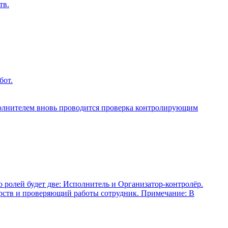
тв.
бот.
сполнителем вновь проводится проверка контролирующим
 ролей будет две: Исполнитель и Организатор-контролёр.
урств и проверяющий работы сотрудник. Примечание: В