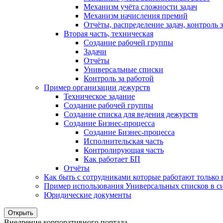
Механизм учёта сложности задач
Механизм начисления премий
Отчёты, распределение задач, контроль
Вторая часть, техническая
Создание рабочей группы
Задачи
Отчёты
Универсальные списки
Контроль за работой
Пример организации дежурств
Техническое задание
Создание рабочей группы
Создание списка для ведения дежурств
Создание Бизнес-процесса
Создание Бизнес-процесса
Исполнительская часть
Контролирующая часть
Как работает БП
Отчёты
Как быть с сотрудниками которые работают только
Пример использования Универсальных списков в си
Юридические документы
Открыть
Внедрение корпоративного портала