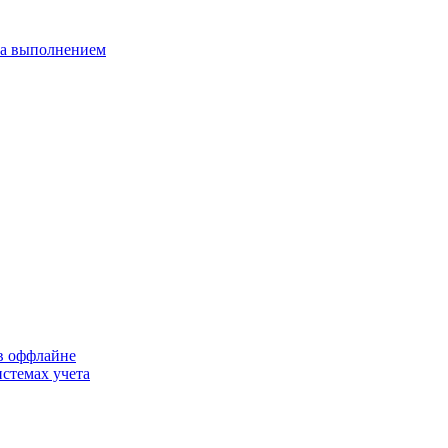
 за выполнением
 в оффлайне
стемах учета