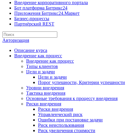
Внедрение корпоративного портала
Бот платформа Битрикс24
Приложения Битрикс24.Маркет
Бизнес-процессы
Партнёрский REST
Авторизация
Описание курса
Внедрение как процесс
Внедрение как процесс
Типы клиентов
Цели и задачи
Цели и задачи
Порог успешности, Критерии успешности
Уровни внедрения
Тактика внедрения
Основные требования к процессу внедрения
Риски внедрения
Риски внедрения
Управленческий риск
Ошибки при постановке задачи
Риск неиспользования
Риск увеличения стоимости