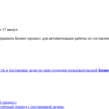
о 17 минут.
страивать Бизнес-процесс для автоматизации работы по составле
тв и постановке задач по ним создадим пользовательский
Бизне
й процесс:
елённый период с постановкой задачи.