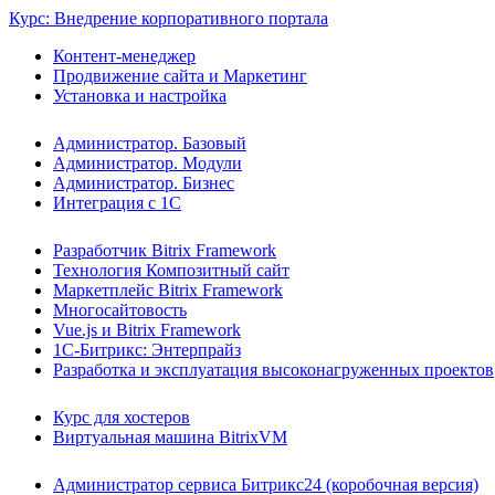
Курс: Внедрение корпоративного портала
Контент-менеджер
Продвижение сайта и Маркетинг
Установка и настройка
Администратор. Базовый
Администратор. Модули
Администратор. Бизнес
Интеграция с 1С
Разработчик Bitrix Framework
Технология Композитный сайт
Маркетплейс Bitrix Framework
Многосайтовость
Vue.js и Bitrix Framework
1С-Битрикс: Энтерпрайз
Разработка и эксплуатация высоконагруженных проектов
Курс для хостеров
Виртуальная машина BitrixVM
Администратор сервиса Битрикс24 (коробочная версия)