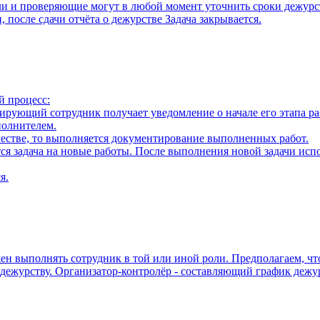
ли и проверяющие могут в любой момент уточнить сроки дежурс
 после сдачи отчёта о дежурстве Задача закрывается.
й процесс:
лирующий сотрудник получает уведомление о начале его этапа ра
полнителем.
естве, то выполняется документирование выполненных работ.
ётся задача на новые работы. После выполнения новой задачи и
я.
ен выполнять сотрудник в той или иной роли. Предполагаем, что
о дежурству. Организатор-контролёр - составляющий график деж