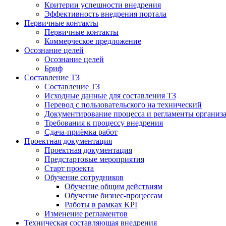
Критерии успешности внедрения
Эффективность внедрения портала
Первичные контакты
Первичные контакты
Коммерческое предложение
Осознание целей
Осознание целей
Бриф
Составление ТЗ
Составление ТЗ
Исходные данные для составления ТЗ
Перевод с пользовательского на технический
Документирование процесса и регламенты организ
Требования к процессу внедрения
Сдача-приёмка работ
Проектная документация
Проектная документация
Предстартовые мероприятия
Старт проекта
Обучение сотрудников
Обучение общим действиям
Обучение бизнес-процессам
Работы в рамках KPI
Изменение регламентов
Техническая составляющая внедрения