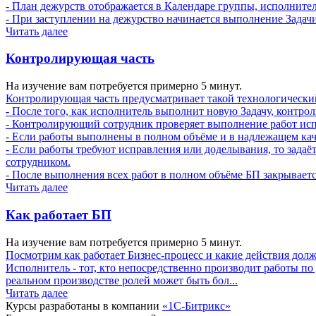
- План дежурств отображается в Календаре группы, исполните
- При заступлении на дежурство начинается выполнение Задачи,
Читать далее
Контролирующая часть
На изучение вам потребуется примерно 5 минут.
Контролирующая часть предусматривает такой технологически
- После того, как исполнитель выполнит новую Задачу, контро
- Контролирующий сотрудник проверяет выполнение работ ис
- Если работы выполнены в полном объёме и в надлежащем кач
- Если работы требуют исправления или доделывания, то зада
сотрудником.
- После выполнения всех работ в полном объёме БП закрываетс
Читать далее
Как работает БП
На изучение вам потребуется примерно 5 минут.
Посмотрим как работает Бизнес-процесс и какие действия долж
Исполнитель - тот, кто непосредственно производит работы п
реальном производстве ролей может быть бол...
Читать далее
Курсы разработаны в компании
«1С-Битрикс»