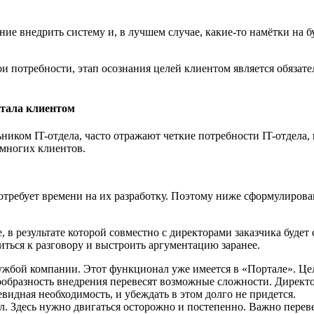
ние внедрить систему и, в лучшем случае, какие-то намётки на б
ои потребности, этап осознания целей клиентом является обязат
ртала клиентом
иком IT-отдела, часто отражают четкие потребности IT-отдела,
 многих клиентов.
потребует времени на их разработку. Поэтому ниже сформулиро
 в результате которой совместно с директорами заказчика будет
ться к разговору и выстроить аргументацию заранее.
жбой компании. Этот функционал уже имеется в «Портале». Цел
сообразность внедрения перевесят возможные сложности. Директ
евидная необходимость, и убеждать в этом долго не придется.
л. Здесь нужно двигаться осторожно и постепенно. Важно перев