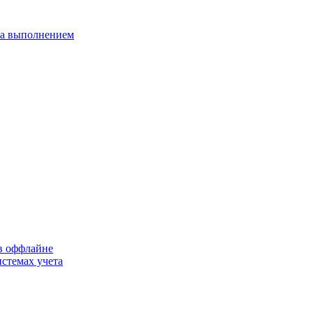
 за выполнением
 в оффлайне
стемах учета