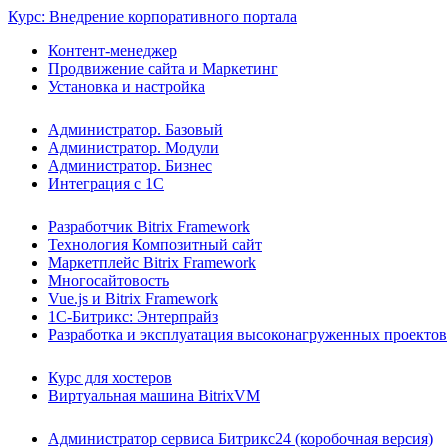
Курс: Внедрение корпоративного портала
Контент-менеджер
Продвижение сайта и Маркетинг
Установка и настройка
Администратор. Базовый
Администратор. Модули
Администратор. Бизнес
Интеграция с 1С
Разработчик Bitrix Framework
Технология Композитный сайт
Маркетплейс Bitrix Framework
Многосайтовость
Vue.js и Bitrix Framework
1С-Битрикс: Энтерпрайз
Разработка и эксплуатация высоконагруженных проектов
Курс для хостеров
Виртуальная машина BitrixVM
Администратор сервиса Битрикс24 (коробочная версия)