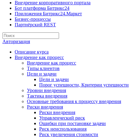
Внедрение корпоративного портала
Бот платформа Битрикс24
Приложения Битрикс24.Маркет
Бизнес-процессы
Партнёрский REST
Авторизация
Описание курса
Внедрение как процесс
Внедрение как процесс
Типы клиентов
Цели и задачи
Цели и задачи
Порог успешности, Критерии успешности
Уровни внедрения
Тактика внедрения
Основные требования к процессу внедрения
Риски внедрения
Риски внедрения
Управленческий риск
Ошибки при постановке задачи
Риск неиспользования
Риск увеличения стоимости