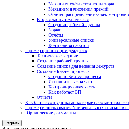
Механизм учёта сложности задач
Механизм начисления премий
Отчёты, распределение задач, контроль
Вторая часть, техническая
Создание рабочей группы
Задачи
Отчёты
Универсальные списки
Контроль за работой
Пример организации дежурств
Техническое задание
Создание рабочей группы
Создание списка для ведения дежурств
Создание Бизнес-процесса
Создание Бизнес-процесса
Исполнительская часть
Контролирующая часть
Как работает БП
Отчёты
Как быть с сотрудниками которые работают только
Пример использования Универсальных списков в си
Юридические документы
Открыть
Внедрение корпоративного портала