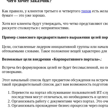
Чего хочет заказчик?
Как правило, у клиентов третьего и четвертого
типов
есть жела
бумаге — это уже хорошо.
Хотя все клиенты будут утверждать, что четко представляют св
рискуете столкнуться с неприятностями.
Пример словесного предварительного выражения целей по
Цели, составленные лидером инициативной группы или начальн
обтекаемыми словами. Такое положение вещей характерно для
Возможные цели внедрения «Корпоративного портала».
:
Встреча без формулировок целей не будет бессмысленной, но 
оговорками.
Этот начальный список будет предметом обсуждения на встрече,
такой предварительный список даст вам возможность подготови
Перевести на портал обслуживание пользователей ИТ-слу
последствия могут отличаться, но необходимость и целе
Организовать работу с документами через портал. Это оч
Организовать прохождение бизнес-процессов через порта