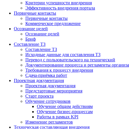
Критерии успешности внедрения
Эффективность внедрения портала
Первичные контакты
Первичные контакты
Коммерческое предложение
Осознание целей
Осознание целей
Бриф
Составление ТЗ
Составление ТЗ
Исходные данные для составления ТЗ
Перевод с пользовательского на технический
Документирование процесса и регламенты организ
Требования к процессу внедрения
Сдача-приёмка работ
Проектная документация
Проектная документация
Предстартовые мероприятия
Старт проекта
Обучение сотрудников
Обучение общим действиям
Обучение бизнес-процессам
Работы в рамках KPI
Изменение регламентов
Техническая составляющая внедрения