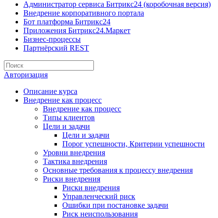
Администратор сервиса Битрикс24 (коробочная версия)
Внедрение корпоративного портала
Бот платформа Битрикс24
Приложения Битрикс24.Маркет
Бизнес-процессы
Партнёрский REST
Авторизация
Описание курса
Внедрение как процесс
Внедрение как процесс
Типы клиентов
Цели и задачи
Цели и задачи
Порог успешности, Критерии успешности
Уровни внедрения
Тактика внедрения
Основные требования к процессу внедрения
Риски внедрения
Риски внедрения
Управленческий риск
Ошибки при постановке задачи
Риск неиспользования