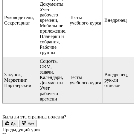
Документы,
Учёт
рабочего
Руководители,
Тесты
времени,
Внедренец
Секретариат
учебного курса
Мобильное
приложение,
Планёрки и
собрания,
Рабочие
группы
Соцсеть,
CRM,
задачи,
Закупок,
Внедренец,
Календари,
Тесты
Маркетинг,
рук-ли
Документы,
учебного курса
Партнёрский
отделов
Учёт
рабочего
времени
Была ли эта страница полезна?
Да
Нет
Предыдущий урок