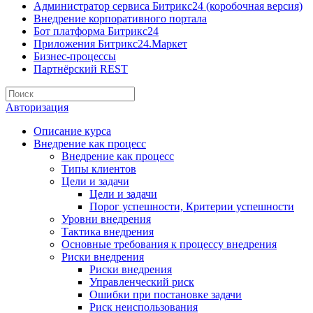
Администратор сервиса Битрикс24 (коробочная версия)
Внедрение корпоративного портала
Бот платформа Битрикс24
Приложения Битрикс24.Маркет
Бизнес-процессы
Партнёрский REST
Авторизация
Описание курса
Внедрение как процесс
Внедрение как процесс
Типы клиентов
Цели и задачи
Цели и задачи
Порог успешности, Критерии успешности
Уровни внедрения
Тактика внедрения
Основные требования к процессу внедрения
Риски внедрения
Риски внедрения
Управленческий риск
Ошибки при постановке задачи
Риск неиспользования