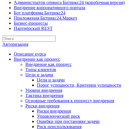
Администратор сервиса Битрикс24 (коробочная версия)
Внедрение корпоративного портала
Бот платформа Битрикс24
Приложения Битрикс24.Маркет
Бизнес-процессы
Партнёрский REST
Авторизация
Описание курса
Внедрение как процесс
Внедрение как процесс
Типы клиентов
Цели и задачи
Цели и задачи
Порог успешности, Критерии успешности
Уровни внедрения
Тактика внедрения
Основные требования к процессу внедрения
Риски внедрения
Риски внедрения
Управленческий риск
Ошибки при постановке задачи
Риск неиспользования