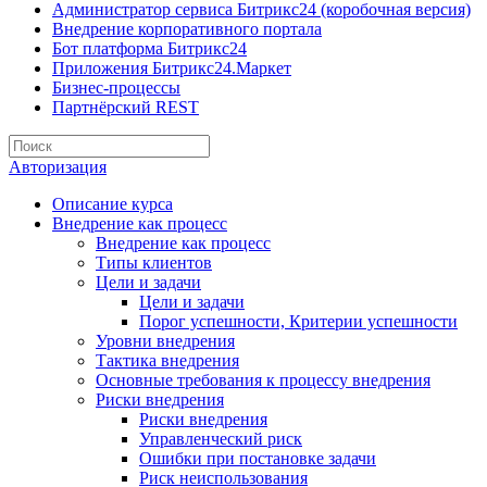
Администратор сервиса Битрикс24 (коробочная версия)
Внедрение корпоративного портала
Бот платформа Битрикс24
Приложения Битрикс24.Маркет
Бизнес-процессы
Партнёрский REST
Авторизация
Описание курса
Внедрение как процесс
Внедрение как процесс
Типы клиентов
Цели и задачи
Цели и задачи
Порог успешности, Критерии успешности
Уровни внедрения
Тактика внедрения
Основные требования к процессу внедрения
Риски внедрения
Риски внедрения
Управленческий риск
Ошибки при постановке задачи
Риск неиспользования