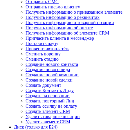
Отправить СМС
Отправить письмо клиенту
Получить информацию о привязанном элементе
Получить информацию о реквизитах
Получить информацию о товарной позиции
Получить информацию об оплате
Получить информацию об элементе CRM
Пригласить клиента в мессенджер
Поставить паузу
Провести автоплатёж
Сменить воронку
Сменить стадию
Создание нового контакта
Создание нового лида
Создание новой компании
Создание новой сделки
Создать документ
Создать Контакт к Лиду
Создать на основании
Создать повторный Лид
Создать ссылку на оплату
Создать элемент CRM
Удалить товарные позиции
Удалить элемент CRM
Диск (только для Б24)