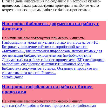
В главе дана информация по созданию и настройке бизнес-
процессов. Также рассмотрены примеры и наиболее часто
встречающиеся приемы работы с бизнес-процессами.
Настройка библиотек документов на работу с
бизнес-пр...
На изучение вам потребуется примерно 3 минуты.
Информация в уроке актуальна только для продуктов «1С-
Битрикс: управление сайтом» и коробочной версии
«Битрикс24».Для настройки инфоблоков, используемых для
организации библиотек документов (инфоблоки типа
Документы), на работу с бизнес-процессами (БП) необходимо
выполнить следующие действия: Внимание! Модуль
Библиотека документов устарел. Оставлен в продукте для
совместимости версий. Рекоме...
Читать далее
Настройка инфоблоков на работу с бизнес-
процессами
На изучение вам потребуется примерно 8 минут.
Для настройки работы бизнес-процессов с инфоблоками