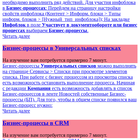
необходимо выполнить ряд действий. Для участия инфоблока
в
Бизнес-процессах
: Перейдем на страницу настройки
свойств инфоблока (
Контент > Информ. блоки > Типы
информ. блоков > [Нужный_тип_инфоблока]
); На закладке
Инфоблок
в поле
Участвует в документообороте или бизнес
процессах
выбираем
Бизнес-процессы
.
Читать далее
Бизнес-процессы в Универсальных списках
На изучение вам потребуется примерно 7 минут.
Бизнес-процессы
Универсальных списков
можно выполнять
на странице
Сервисы > Списки
при просмотре элементов
списка. При работе с бизнес процессом из просмотра списка
есть возможность остановить выполнение процесса. Начиная
с редакции
Компания
есть возможность добавлять в список
Бизнес-процессов в ленте Новостей собственные Бизнес-
процессы (БП). Для того, чтобы в общем списке появился ваш
Бизнес-процесс нужно:
Читать далее
Бизнес-процессы в CRM
На изучение вам потребуется примерно 7 минут.