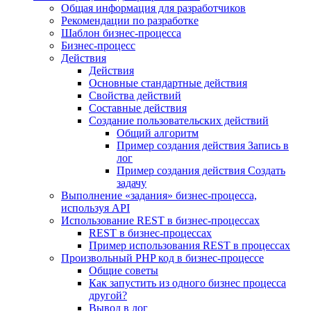
Общая информация для разработчиков
Рекомендации по разработке
Шаблон бизнес-процесса
Бизнес-процесс
Действия
Действия
Основные стандартные действия
Свойства действий
Составные действия
Создание пользовательских действий
Общий алгоритм
Пример создания действия Запись в
лог
Пример создания действия Создать
задачу
Выполнение «задания» бизнес-процесса,
используя API
Использование REST в бизнес-процессах
REST в бизнес-процессах
Пример использования REST в процессах
Произвольный PHP код в бизнес-процессе
Общие советы
Как запустить из одного бизнес процесса
другой?
Вывод в лог