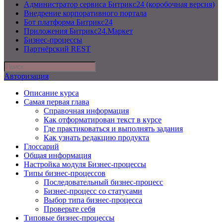
Администратор сервиса Битрикс24 (коробочная версия)
Внедрение корпоративного портала
Бот платформа Битрикс24
Приложения Битрикс24.Маркет
Бизнес-процессы
Партнёрский REST
Авторизация
Описание курса
Самая первая глава
Справочная информация
Как отформатирован текст в курсе
Где практиковаться и выполнять задания
Как узнать редакцию продукта
Глоссарий
Общая информация
Настройка модуля Бизнес-процессы
Типы бизнес-процессов
Последовательный бизнес-процесс
Бизнес-процесс со статусами
Выбор типа бизнес-процесса
Проверьте себя
Типовые бизнес-процессы